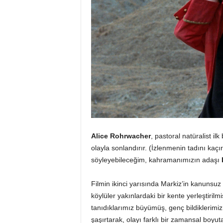
Alice Rohrwacher
, pastoral natüralist i
olayla sonlandırır. (İzlenmenin tadını kaç
söyleyebileceğim, kahramanımızın adaşı
Filmin ikinci yarısında Markiz’in kanuns
köylüler yakınlardaki bir kente yerleştiril
tanıdıklarımız büyümüş, genç bildiklerimi
şaşırtarak, olayı farklı bir zamansal boyu