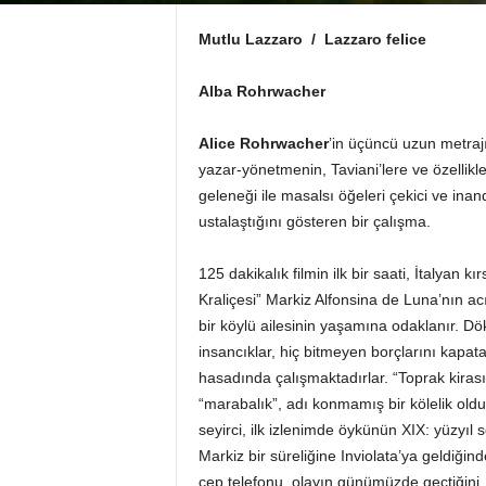
Mutlu Lazzaro / Lazzaro felice
Alba Rohrwacher
Alice Rohrwacher
’in üçüncü uzun metrajı
yazar-yönetmenin, Taviani’lere ve özellikl
geleneği ile masalsı öğeleri çekici ve ina
ustalaştığını gösteren bir çalışma.
125 dakikalık filmin ilk bir saati, İtalyan 
Kraliçesi” Markiz Alfonsina de Luna’nın 
bir köylü ailesinin yaşamına odaklanır. Dö
insancıklar, hiç bitmeyen borçlarını kapata
hasadında çalışmaktadırlar. “Toprak kirası
“marabalık”, adı konmamış bir kölelik ol
seyirci, ilk izlenimde öykünün XIX: yüzyıl
Markiz bir süreliğine Inviolata’ya geldiğin
cep telefonu, olayın günümüzde geçtiğini, ır