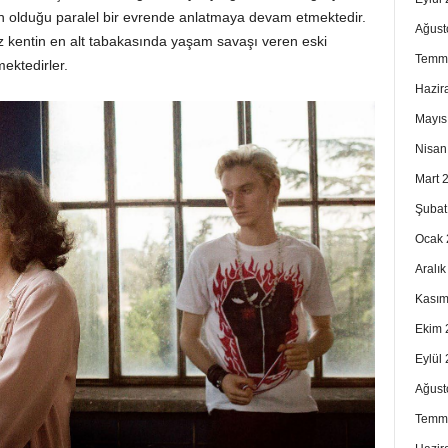
 olduğu paralel bir evrende anlatmaya devam etmektedir.
Ağust
 kentin en alt tabakasında yaşam savaşı veren eski
Temm
ektedirler.
Hazir
Mayıs
Nisan
Mart 
Şubat
Ocak 
Aralı
Kasım
Ekim 
Eylül
Ağust
Temm