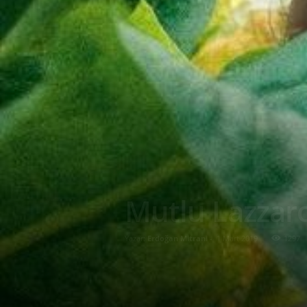
Mutlu Lazzar
Yazar:
Erdoğan Mitrani
-
1 Mart 2019
1297