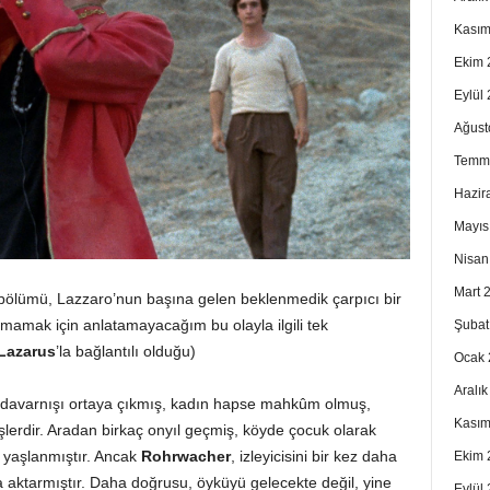
Kasım
Ekim 
Eylül
Ağust
Temm
Hazir
Mayıs
Nisan
Mart 
lk bölümü, Lazzaro’nun başına gelen beklenmedik çarpıcı bir
ırmamak için anlatamayacağım bu olayla ilgili tek
Şubat
Lazarus
’la bağlantılı olduğu)
Ocak 
Aralı
uz davarnışı ortaya çıkmış, kadın hapse mahkûm olmuş,
Kasım
mişlerdir. Aradan birkaç onyıl geçmiş, köyde çocuk olarak
z yaşlanmıştır. Ancak
Rohrwacher
, izleyicisini bir kez daha
Ekim 
ta aktarmıştır. Daha doğrusu, öyküyü gelecekte değil, yine
Eylül