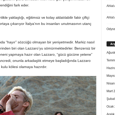
lendiğini fark eder.
Ahlat 
ikle yaklaştığı, eğitimsiz ve kolay aldatılabilir fakir çiftçi
Ahlat 
rtaya çıkarıyor İtalya’nın bu insanları unutmasının utanç
Odys
a “hayır” sözcüğü olmayan bir yeniyetmedir. Markiz nasıl
Arş
rinden biri olan Lazzaro’yu sömürmektedirler. Benzersiz bir
Ağust
steneni yapmaya hazır olan Lazzaro, “gücü gücüne yetene”
Temm
Tancredi, onunla arkadaşlık etmeye başladığında Lazzaro
 kulu kölesi olamaya hazırdır.
Hazir
Mayıs
Nisan
Mart 
Şubat
Ocak 
Aralı