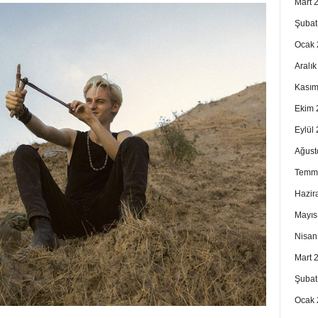
Mart 
Şubat
Ocak 
Aralı
Kasım
Ekim 
Eylül
Ağust
Temm
Hazir
Mayıs
Nisan
Mart 
Şubat
Ocak 