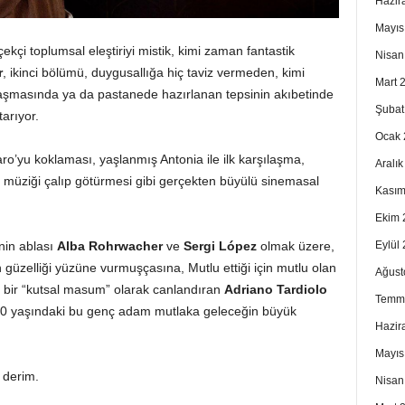
Hazir
Mayıs
kçi toplumsal eleştiriyi mistik, kimi zaman fantastik
Nisan
r
, ikinci bölümü, duygusallığa hiç taviz vermeden, kimi
Mart 
laşmasında ya da pastanede hazırlanan tepsinin akıbetinde
Şubat
arıyor.
Ocak 
o’yu koklaması, yaşlanmış Antonia ile ilk karşılaşma,
Aralı
 müziği çalıp götürmesi gibi gerçekten büyülü sinemasal
Kasım
Ekim 
nin ablası
Alba Rohrwacher
ve
Sergi López
olmak üzere,
Eylül
in güzelliği yüzüne vurmuşçasına, Mutlu ettiği için mutlu olan
Ağust
ş bir “kutsal masum” olarak canlandıran
Adriano Tardiolo
Temm
 20 yaşındaki bu genç adam mutlaka geleceğin büyük
Hazir
Mayıs
n derim.
Nisan