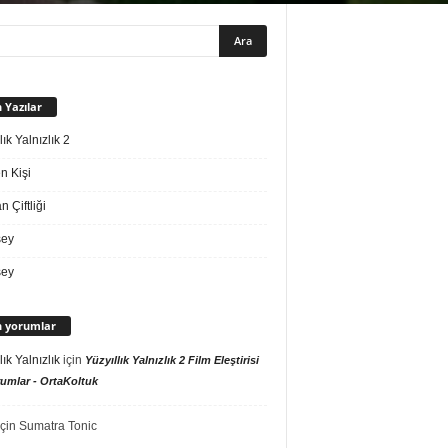
 Yazılar
lık Yalnızlık 2
n Kişi
 Çiftliği
sey
sey
 yorumlar
lık Yalnızlık
için
Yüzyıllık Yalnızlık 2 Film Eleştirisi
umlar - OrtaKoltuk
çin
Sumatra Tonic