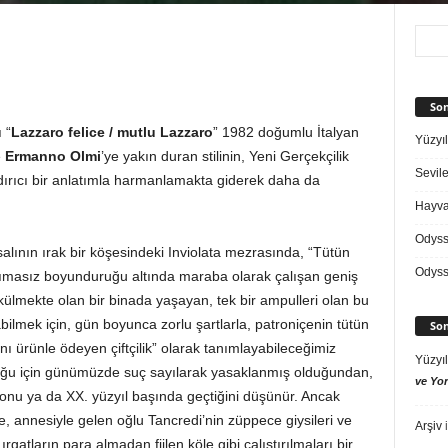
Son
 “
Lazzaro felice / mutlu Lazzaro
” 1982 doğumlu İtalyan
Yüzyıl
e
Ermanno Olmi
’ye yakın duran stilinin, Yeni Gerçekçilik
Sevile
ndırıcı bir anlatımla harmanlamakta giderek daha da
Hayvan
Odys
kırsalının ırak bir köşesindeki Inviolata mezrasında, “Tütün
Odys
acımasız boyunduruğu altında maraba olarak çalışan geniş
külmekte olan bir binada yaşayan, tek bir ampulleri olan bu
bilmek için, gün boyunca zorlu şartlarla, patroniçenin tütün
Son
nı ürünle ödeyen çiftçilik” olarak tanımlayabileceğimiz
Yüzyıl
duğu için günümüzde suç sayılarak yasaklanmış olduğundan,
ve Yor
 sonu ya da XX. yüzyıl başında geçtiğini düşünür. Ancak
de, annesiyle gelen oğlu Tancredi’nin züppece giysileri ve
Arşiv
i
gatların para almadan fiilen köle gibi çalıştırılmaları bir