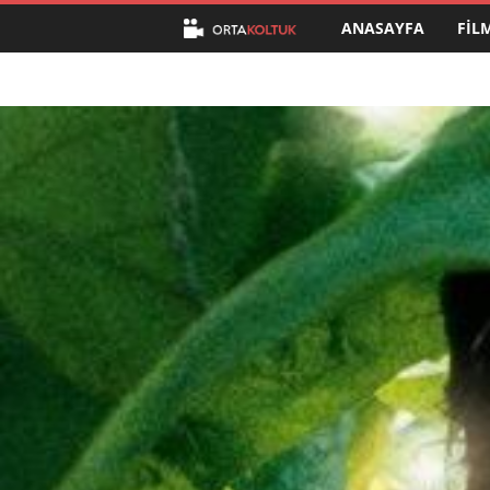
ANASAYFA
FIL
O
r
t
a
K
o
l
t
u
k