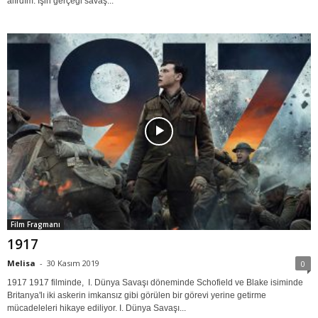
alırdım. İşin gerçeği savaş...
Film Fragmanı
1917
Melisa
-
30 Kasım 2019
0
1917 1917 filminde, I. Dünya Savaşı döneminde Schofield ve Blake isiminde
Britanya'lı iki askerin imkansız gibi görülen bir görevi yerine getirme
mücadeleleri hikaye ediliyor. I. Dünya Savaşı...