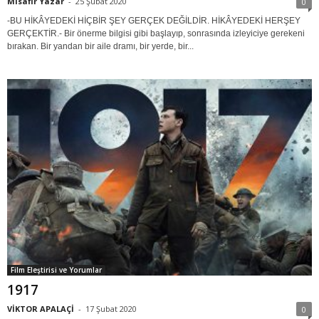
Misafir Yazar
-
25 Şubat 2020
0
-BU HİKÂYEDEKİ HİÇBİR ŞEY GERÇEK DEĞİLDİR. HİKÂYEDEKİ HERŞEY
GERÇEKTİR.- Bir önerme bilgisi gibi başlayıp, sonrasında izleyiciye gerekeni
bırakan. Bir yandan bir aile dramı, bir yerde, bir...
Film Eleştirisi ve Yorumlar
1917
VİKTOR APALAÇİ
-
17 Şubat 2020
0