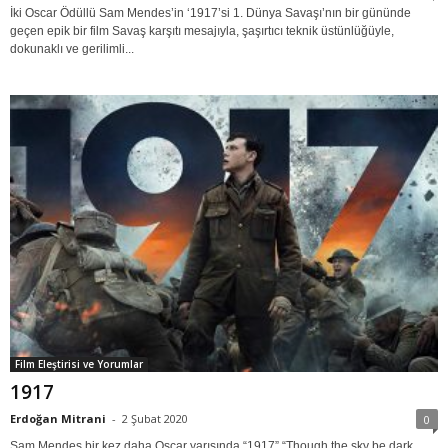
İki Oscar Ödüllü Sam Mendes’in ‘1917’si 1. Dünya Savaşı’nın bir gününde
geçen epik bir film Savaş karşıtı mesajıyla, şaşırtıcı teknik üstünlüğüyle,
dokunaklı ve gerilimli...
Film Eleştirisi ve Yorumlar
1917
Erdoğan Mitrani
-
2 Şubat 2020
0
Sam Mendes bir kez daha Oscar yarışında “1917” “Though the sky be dark,