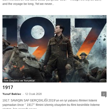
and the voyage be long, Yet we never...
Film Eleştirisi ve Yorumlar
1917
Yusuf Baklac
-
12 Ocak 2020
2
1917: SAVAŞIN SAF GERÇEKLİĞİ 2019’un en iyi yabancı filmleri listemi
yapmadan önce ‘’ 1917’’ filmini izlemiş olsaydım bu filmi kesinlikle listeme