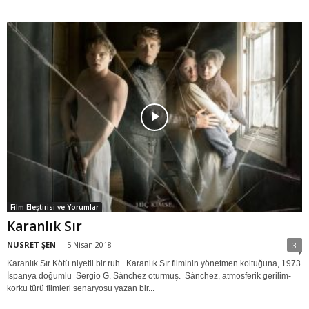
Film Eleştirisi ve Yorumlar
Karanlık Sır
NUSRET ŞEN
-
5 Nisan 2018
3
Karanlık Sır Kötü niyetli bir ruh.. Karanlık Sır filminin yönetmen koltuğuna, 1973
İspanya doğumlu Sergio G. Sánchez oturmuş. Sánchez, atmosferik gerilim-
korku türü filmleri senaryosu yazan bir...