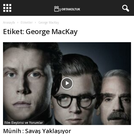
Anasayfa
Etiketler
George MacKay
Etiket: George MacKay
Film Eleştirisi ve Yorumlar
Münih : Savaş Yaklaşıyor