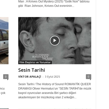
Man : A Knives Out Mystery (2025) "Gotik Noir" tablosu
gibi Rian Johnson, Knives Out evreninin...
Film Eleştirisi ve Yorumlar
Sesin Tarihi
0
VİKTOR APALAÇİ
-
3 Eylül 2025
0
Sesin Tarihi / The History of Sound ROMANTİK QUEER
uncu
DRAMASI Oliver Hermatus’un “SESİN TARİHİ”de müzik
 çok
başrol oyuncuları arasında Biri şarkıcı diğeri
akademisyen bir müzikolog olan 2 erkeğin...