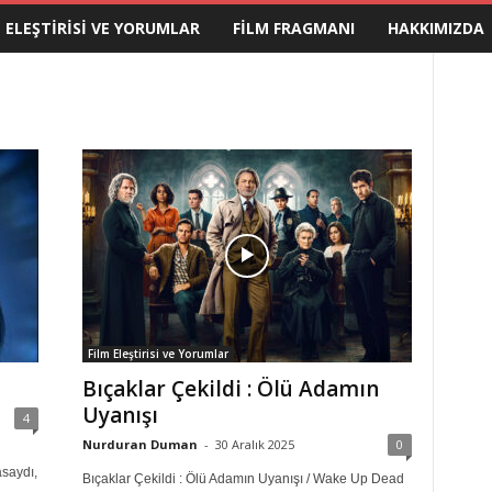
M ELEŞTIRISI VE YORUMLAR
FILM FRAGMANI
HAKKIMIZDA
Film Eleştirisi ve Yorumlar
Bıçaklar Çekildi : Ölü Adamın
Uyanışı
4
Nurduran Duman
-
30 Aralık 2025
0
asaydı,
Bıçaklar Çekildi : Ölü Adamın Uyanışı / Wake Up Dead