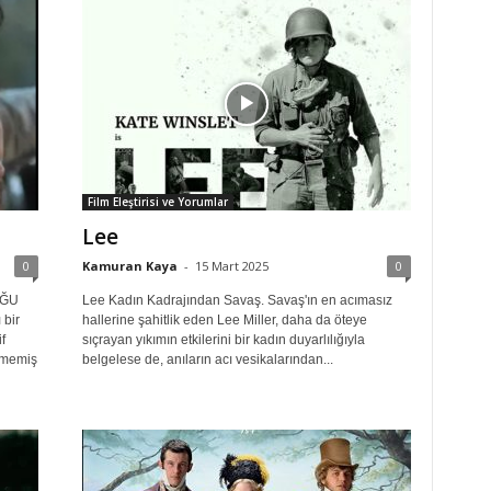
Film Eleştirisi ve Yorumlar
Lee
0
Kamuran Kaya
-
15 Mart 2025
0
UĞU
Lee Kadın Kadrajından Savaş. Savaş'ın en acımasız
 bir
hallerine şahitlik eden Lee Miller, daha da öteye
f
sıçrayan yıkımın etkilerini bir kadın duyarlılığıyla
ilmemiş
belgelese de, anıların acı vesikalarından...