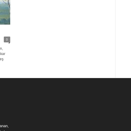
0
n,
akar
eş
lanan,