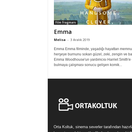
Film Fragmanı
Emma
Melisa
-
3 Aralık 2019
Emma Emma filminde, yaşadığı hayattan memnu
herşeye burnunu sokan güzel, zeki, zengin ve b
Emma Woodhouse'un yardımcısı Harriet Smith'e 
bulmaya çalışması sonucu gelişen komik...
Orta Koltuk, sinema severler tarafından hazır