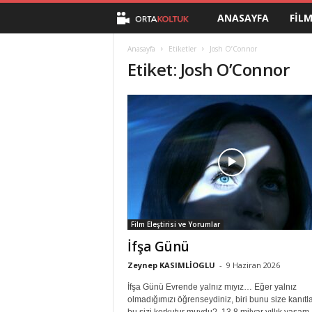
ANASAYFA
FIL
O
r
Anasayfa
Etiketler
Josh O’Connor
Etiket: Josh O’Connor
t
a
K
o
l
Film Eleştirisi ve Yorumlar
t
İfşa Günü
u
Zeynep KASIMLİOGLU
-
9 Haziran 2026
İfşa Günü Evrende yalnız mıyız… Eğer yalnız
k
olmadığımızı öğrenseydiniz, biri bunu size kanıtl