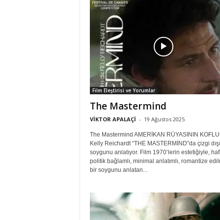
Film Eleştirisi ve Yorumlar
The Mastermind
VİKTOR APALAÇİ
-
19 Ağustos 2025
The Mastermind AMERİKAN RÜYASININ KOFL
Kelly Reichardt “THE MASTERMİND”da çizgi dışı
soygunu anlatıyor. Film 1970’lerin estetiğiyle, hafi
politik bağlamlı, minimal anlatımlı, romantize ed
bir soygunu anlatan...