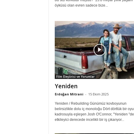
bu sizi korkutur muydu? 13.8 milyar yıllık yaşam
öyküsü olan evren sadece bize...
Film Eleştirisi ve Yorumlar
Yeniden
Erdoğan Mitrani
-
15 Ekim 2025
Yeniden / Rebuilding Günümüz kovboyunun
belirsizlikle dolu iç monoloğu Dört dörtlük bir oy
kadrosuyla eşleşen Josh O'Connor, "Yeniden "de
etkileyici derecede incelikli bir iş çıkarıyor...