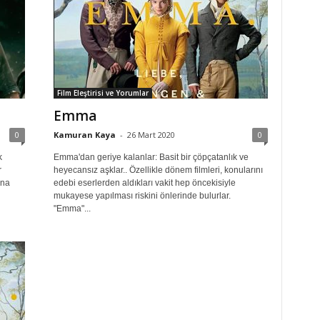
Film Eleştirisi ve Yorumlar
Emma
0
Kamuran Kaya
-
26 Mart 2020
0
k
Emma'dan geriye kalanlar: Basit bir çöpçatanlık ve
r
heyecansız aşklar.. Özellikle dönem filmleri, konularını
ına
edebi eserlerden aldıkları vakit hep öncekisiyle
mukayese yapılması riskini önlerinde bulurlar.
"Emma"...