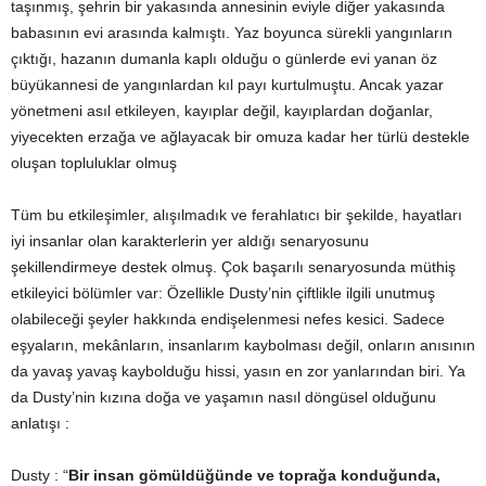
taşınmış, şehrin bir yakasında annesinin eviyle diğer yakasında
babasının evi arasında kalmıştı. Yaz boyunca sürekli yangınların
çıktığı, hazanın dumanla kaplı olduğu o günlerde evi yanan öz
büyükannesi de yangınlardan kıl payı kurtulmuştu. Ancak yazar
yönetmeni asıl etkileyen, kayıplar değil, kayıplardan doğanlar,
yiyecekten erzağa ve ağlayacak bir omuza kadar her türlü destekle
oluşan topluluklar olmuş
Tüm bu etkileşimler, alışılmadık ve ferahlatıcı bir şekilde, hayatları
iyi insanlar olan karakterlerin yer aldığı senaryosunu
şekillendirmeye destek olmuş. Çok başarılı senaryosunda müthiş
etkileyici bölümler var: Özellikle Dusty’nin çiftlikle ilgili unutmuş
olabileceği şeyler hakkında endişelenmesi nefes kesici. Sadece
eşyaların, mekânların, insanlarım kaybolması değil, onların anısının
da yavaş yavaş kaybolduğu hissi, yasın en zor yanlarından biri. Ya
da Dusty’nin kızına doğa ve yaşamın nasıl döngüsel olduğunu
anlatışı :
Dusty : “
Bir insan gömüldüğünde ve toprağa konduğunda,