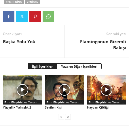
REBUILDING
YENIDEN
Önceki yazı
Sonraki yazı
Başka Yolu Yok
Flamingonun Gizemli
Bakışı
İlgili İçerikler
Yazarın Diğer İçerikleri
Film Eleştirisi ve Yorumlar
Film Eleştirisi ve Yorumlar
Film Eleştirisi ve Yorumlar
Yüzyıllık Yalnızlık 2
Sevilen Kişi
Hayvan Çiftliği