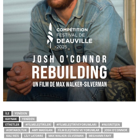
İLE
YENIDEN
KAYNAK
YENIDEN
ETİKETLER
#FILMELEŞTIRILERI
#FILMELEŞTIRIVEYORUMLARI
#NUSRETŞEN
#ORTAKOLTUK
AMY MADIGAN
FILM ELEŞTIRISI VE YORUMLAR
JOSH O’CONNOR
KALI REIS
LILY LATORRE
MAX WALKER-SILVERMAN
MEGHANN FAHY