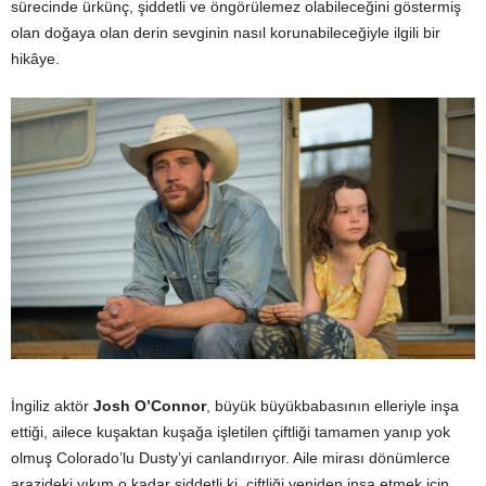
sürecinde ürkünç, şiddetli ve öngörülemez olabileceğini göstermiş
olan doğaya olan derin sevginin nasıl korunabileceğiyle ilgili bir
hikâye.
İngiliz aktör
Josh O’Connor
, büyük büyükbabasının elleriyle inşa
ettiği, ailece kuşaktan kuşağa işletilen çiftliği tamamen yanıp yok
olmuş Colorado’lu Dusty’yi canlandırıyor. Aile mirası dönümlerce
arazideki yıkım o kadar şiddetli ki, çiftliği yeniden inşa etmek için