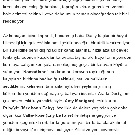
kredi almaya çalıştığı bankacı, toprağın tekrar gerçekten verimli
hale gelmesi sekiz yıl veya daha uzun zaman alacağından talebini
reddediyor.
Az konuşan, içine kapanık, boşanmış baba Dusty başka bir hayat
bilmediği için geleceğinin nasıl şekilleneceğini bir türlü kestiremiyor.
Bir süreliğine şehir dışındaki bir kamp alanına, hızla azalan devlet
fonlarıyla ödenen küçük bir karavana taşınarak, hayatlarını yeniden
kurmaya çalışan komşulardan oluşmuş geçici bir karavan köyüne
sığınıyor. “
Nomadland
”ı andıran bu karavan topluluğunun
kayıpların birbirine bağladığı sakinleri, mal ve mülklerini,
sevdiklerini, kelimenin tam anlamıyla her şeylerini yitirmiş,
küllerinden yeniden doğmaya çabalayan insanlar. Arada Dusty, onu
çok seven eski kayınvalidesiyle (
Amy Madigan
), eski karısı
Ruby’yle (
Meghann Fahy
), özellikle de dokuz yaşından çok daha
olgun kızı Callie-Rose (
Lily LaTorre
) ile iletişime geçiyor ve
yeniden, çoğunlukla ortalarda görünmeyen bir baba olarak ihmâl
ettiği ebeveynliğe girişmeye çalışıyor. Ailesi ve yeni çevresiyle