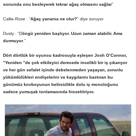
sonunda onu besleyerek tekrar ağaç olmasını sağlar
”
Callie-Rose : “
Ağaç yanarsa ne olur?
” diye soruyor.
Dusty : “D
öngü yeniden başlıyor. Uzun zaman alabilir. Ama
durmuyor
.”
Dört dörtlük bir oyuncu kadrosuyla eşleşen Josh O’Connor,
“Yeniden “de çok etkileyici derecede incelikli bir iş çıkarıyor
ve her gün sefalet içinde debelenmeden yaşayan, zorunlu
yükümlülükleri endişelerini ve kaygılarını bastıran bu
günümüz kovboyunun belirsizlikle dolu iç monoloğunu
sadece yumuşak tonlamasında hissettiriyor.