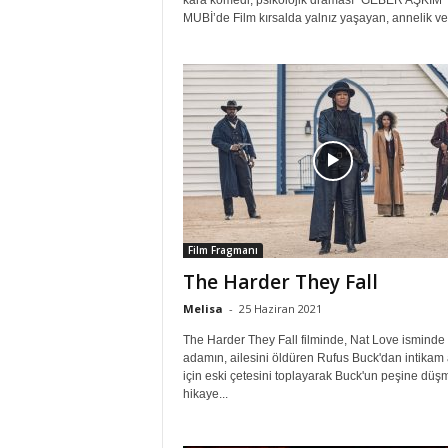
kara komedi, psikolojik draması “GEBER AŞKIM”
MUBİ’de Film kırsalda yalnız yaşayan, annelik ve.
Film Fragmanı
The Harder They Fall
Melisa
-
25 Haziran 2021
The Harder They Fall filminde, Nat Love isminde 
adamın, ailesini öldüren Rufus Buck'dan intikam
için eski çetesini toplayarak Buck'un peşine düş
hikaye...