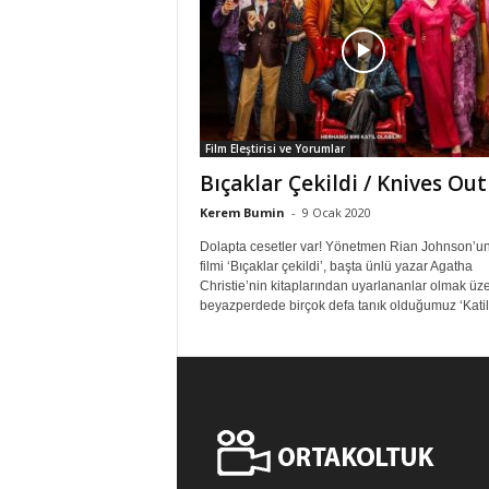
Film Eleştirisi ve Yorumlar
Bıçaklar Çekildi / Knives Out
Kerem Bumin
-
9 Ocak 2020
Dolapta cesetler var! Yönetmen Rian Johnson’u
filmi ‘Bıçaklar çekildi’, başta ünlü yazar Agatha
Christie’nin kitaplarından uyarlananlar olmak üze
beyazperdede birçok defa tanık olduğumuz ‘Katil.