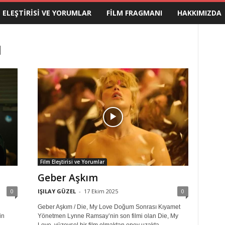
M ELEŞTIRISI VE YORUMLAR
FILM FRAGMANI
HAKKIMIZDA
d
Film Eleştirisi ve Yorumlar
Geber Aşkım
0
IŞILAY GÜZEL
-
17 Ekim 2025
0
Geber Aşkım / Die, My Love Doğum Sonrası Kıyamet
in
Yönetmen Lynne Ramsay’nin son filmi olan Die, My