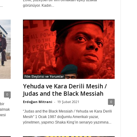
Love, yüzeysel bir film olmaktan epey uzakta
..
görünüyor. Kadın...
Film Eleştirisi ve Yorumlar
Yehuda ve Kara Derili Mesih /
Judas and the Black Messiah
0
Erdoğan Mitrani
-
19 Şubat 2021
0
bir
 almak
“Judas and the Black Messiah / Yehuda ve Kara Derili
mesi
Mesih” 1 Ocak 1987 doğumlu Amerikalı yazar,
yönetmen, yapımcı Shaka King’in senaryo yazımına...