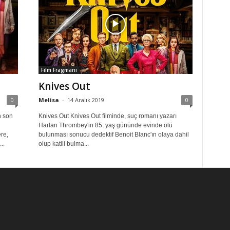
Film Fragmanı
Knives Out
0
Melisa
-
14 Aralık 2019
0
n son
Knives Out Knives Out filminde, suç romanı yazarı
Harlan Thrombey'in 85. yaş gününde evinde ölü
re,
bulunması sonucu dedektif Benoit Blanc'ın olaya dahil
..
olup katili bulma...