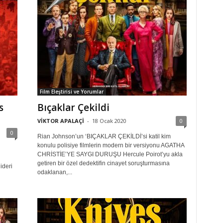
Film Eleştirisi ve Yorumlar
s
Bıçaklar Çekildi
VİKTOR APALAÇİ
-
18 Ocak 2020
0
0
Rian Johnson’un ‘BIÇAKLAR ÇEKİLDİ’si katil kim
konulu polisiye filmlerin modern bir versiyonu AGATHA
CHRİSTİE’YE SAYGI DURUŞU Hercule Poirot’yu akla
getiren bir özel dedektifin cinayet soruşturmasına
ideri
odaklanan,...