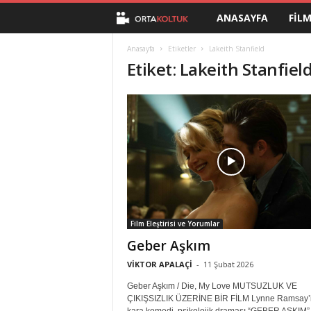
ANASAYFA
FIL
O
r
Anasayfa
Etiketler
Lakeith Stanfield
Etiket: Lakeith Stanfiel
t
a
K
o
l
Film Eleştirisi ve Yorumlar
t
Geber Aşkım
u
VİKTOR APALAÇİ
-
11 Şubat 2026
Geber Aşkım / Die, My Love MUTSUZLUK VE
k
ÇIKIŞSIZLIK ÜZERİNE BİR FİLM Lynne Ramsay’