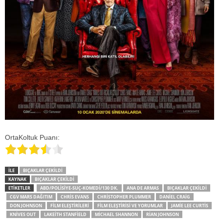
OrtaKoltuk Puanı:
İLE
BIÇAKLAR ÇEKILDI
KAYNAK
BIÇAKLAR ÇEKILDI
ETİKETLER
ABD/POLISIYE-SUÇ-KOMEDI/130 DK.
ANA DE ARMAS
BIÇAKLAR ÇEKILDI
CGV MARS DAĞITIM
CHRIS EVANS
CHRISTOPHER PLUMMER
DANIEL CRAIG
DON JOHNSON
FILM ELEŞTIRILERI
FILM ELEŞTIRISI VE YORUMLAR
JAMIE LEE CURTIS
KNIVES OUT
LAKEITH STANFIELD
MİCHAEL SHANNON
RIAN JOHNSON