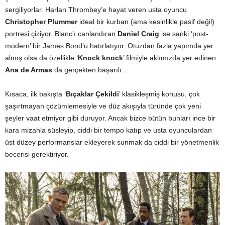
sergiliyorlar. Harlan Thrombey’e hayat veren usta oyuncu
Christopher Plummer
ideal bir kurban (ama kesinlikle pasif değil)
portresi çiziyor. Blanc’ı canlandıran
Daniel Craig
ise sanki ‘post-
modern’ bir James Bond’u hatırlatıyor. Otuzdan fazla yapımda yer
almış olsa da özellikle ‘
Knock knock
’ filmiyle aklımızda yer edinen
Ana de Armas
da gerçekten başarılı…
Kısaca, ilk bakışta ‘
Bıçaklar Çekildi
’ klasikleşmiş konusu, çok
şaşırtmayan çözümlemesiyle ve düz akışıyla türünde çok yeni
şeyler vaat etmiyor gibi duruyor. Ancak bizce bütün bunları ince bir
kara mizahla süsleyip, ciddi bir tempo katıp ve usta oyunculardan
üst düzey performanslar ekleyerek sunmak da ciddi bir yönetmenlik
becerisi gerektiriyor.