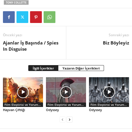
TONY COLLETTE
Önceki yazı
Sonraki yazı
Ajanlar İş Başında / Spies
Biz Böyleyiz
In Disguise
İlgili İçerikler
Yazarın Diğer İçerikleri
Film Eleştirisi ve Yorumlar
Film Eleştirisi ve Yorumlar
Film Eleştirisi ve Yorumlar
Hayvan Çiftliği
Odyssey
Odyssey