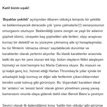
Katil bizim uşak!
‘
Bıçaklar çekildi’
açılışından itibaren oldukça tempolu bir şekilde
ve beklenmeyecek derecede çok ‘çene çalmalarla’(!) senaryosunun
omurgasını oturtuyor. Beklenildiği üzere zengin ve yaşlı bir adamın
şüpheli ölümü, cinayetin baş şüphelileri aile fertleri, olayı araştıran
kurnaz bir detektif ve su yüzeyine çıkmamış aile içi hesaplaşmalar,
bu tür filmlerin ‘olmazsa olmazı’ sayılabilecek durumlar ve
karakterler olarak yerlerini alıyorlar. Bu klasik karakterler arasında
belki de ayrı bir yere oturan tek kişi, bütün olayların fitilini ateşleyen
hizmetçi ve özel hemşire kız Marta Cabrera oluyor. Bu masum ve
iyi kalpli genç kız, hizmet ettiği Harlan Thrombey’le yıllar içinde bir
arkadaşlık bağı kurmuş ve diğer aile fertlerinin çıkarcılıklarından
kendini uzak tutmuş gibi görünüyor. Bu ‘dışarıdaki’ karakteri ideal
bir ‘anlatıcı’ ve ‘sessiz tanık’ olarak gören yönetmen yavaş yavaş
kamerasını onunla olaya giderek dahil olan Benoit Blanc’a çeviriyor.
Seyirci olarak ilk ilgilendiğimiz konu ‘katilin kim olduğu’ gibi görünse