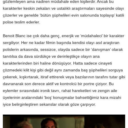
gözlemleyen ama nadiren müdahale eden kişilerdir. Ancak bu
karakterler keskin zekaları ve ustalıklı araştırmaları sayesinde olayı
çözerler ve genelde ‘bütün şüphelileri evin salonunda toplayıp’ katili
polise teslim ederler.
Benoit Blanc ise çok daha genç, enerjik ve ‘müdahaleci’ bir karakter
sergiliyor. Her ne kadar filmin başında kendisi olayı asıl araştıran
polislerin arkasında, sessizce, olayda sadece bir ‘danışman’ olarak
tanıtılsa da dava sürdükçe ve derinleştikçe olayın ana
karakterlerinden biri haline dönüşüyor. Hatta sadece cinayeti
çözmedeki kilit kişi gibi değil aynı zamanda baş şüphelileri sorguya
çekerek, kışkırtarak, itiraf ettirerek veya bazılarının tarafını tutar gibi
davranarak son derece aktif ve kontrolcü bir portre çiziyor. Bu
eylemler sırasındaki ironik tavrı, rahat hareketleri ve zengin aile
üyelerinin aralarındaki ‘boş’ konuşmalar bahsettiğimiz kara mizahi
iyice belirginleştiren sekanslar olarak göze çarpıyor.