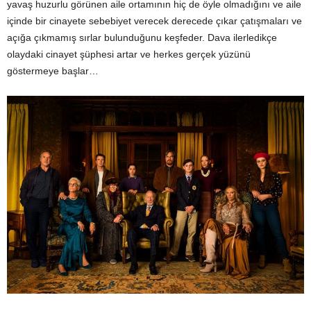
yavaş huzurlu görünen aile ortamının hiç de öyle olmadığını ve aile
içinde bir cinayete sebebiyet verecek derecede çıkar çatışmaları ve
açığa çıkmamış sırlar bulunduğunu keşfeder. Dava ilerledikçe
olaydaki cinayet şüphesi artar ve herkes gerçek yüzünü
göstermeye başlar…