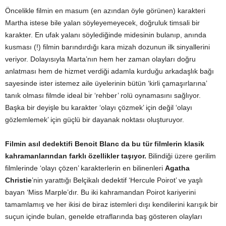
Öncelikle filmin en masum (en azından öyle görünen) karakteri
Martha istese bile yalan söyleyemeyecek, doğruluk timsali bir
karakter. En ufak yalanı söylediğinde midesinin bulanıp, anında
kusması (!) filmin barındırdığı kara mizah dozunun ilk sinyallerini
veriyor. Dolayısıyla Marta’nın hem her zaman olayları doğru
anlatması hem de hizmet verdiği adamla kurduğu arkadaşlık bağı
sayesinde ister istemez aile üyelerinin bütün ‘kirli çamaşırlarına’
tanık olması filmde ideal bir ‘rehber’ rolü oynamasını sağlıyor.
Başka bir deyişle bu karakter ‘olayı çözmek’ için değil ‘olayı
gözlemlemek’ için güçlü bir dayanak noktası oluşturuyor.
Filmin asıl dedektifi Benoit Blanc da bu tür filmlerin klasik
kahramanlarından farklı özellikler taşıyor.
Bilindiği üzere gerilim
filmlerinde ‘olayı çözen’ karakterlerin en bilinenleri
Agatha
Christie
’nin yarattığı Belçikalı dedektif ‘Hercule Poirot’ ve yaşlı
bayan ‘Miss Marple’dır. Bu iki kahramandan Poirot kariyerini
tamamlamış ve her ikisi de biraz istemleri dışı kendilerini karışık bir
suçun içinde bulan, genelde etraflarında baş gösteren olayları