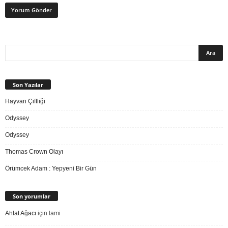
Son Yazılar
Hayvan Çiftliği
Odyssey
Odyssey
Thomas Crown Olayı
Örümcek Adam : Yepyeni Bir Gün
Son yorumlar
Ahlat Ağacı
için
lami