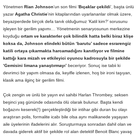
Yönetmen
Rian Johnson
’un son filmi ‘
Bıçaklar çekildi
’, başta ünlü
yazar
Agatha Christie
’nin kitaplarından uyarlananlar olmak üzere,
beyazperdede birçok defa tanık olduğumuz ‘Katil kim?’ sorusunu
işleyen bir gerilim yapımı… Yönetmenin senaryosunun merkezine
koyduğu
ortam ve karakterler çok bilindik hatta belki biraz klişe
koksa da, Johnson elindeki bütün ‘barutu’ sadece esrarengiz
katili ortaya çıkarmakta harcamadığını kanıtlıyor ve filmine
kattığı kara mizah ve etkileyici oyuncu kadrosuyla bir şekilde
‘Gemisini limana yanaştırmayı’
beceriyor. Sonuç ise tabii ki
devrimci bir yapım olmasa da, keyifle izlenen, hoş bir ironi taşıyan,
klasik ama ilginç bir gerilim filmi.
Çok zengin ve ünlü bir yayın evi sahibi Harlan Thrombey, seksen
beşinci yaş gününde odasında ölü olarak bulunur. Başta kendi
boğazını keserek(!) gerçekleştirdiği bir intihar gibi duran bu olayı
araştıran polis, formalite icabı bile olsa aynı malikanede yaşayan
aile üyelerinin ifadelerini alır. Soruşturmaya sonradan dahil olan ve
davada giderek aktif bir şekilde rol alan detektif Benoit Blanc yavaş