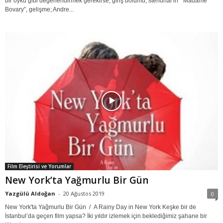
bir öykü gibi değerlendirmek gerekirse; giriş bölümü, stendhal’in “ Madame
Bovary”, gelişme; Andre...
Film Eleştirisi ve Yorumlar
New York’ta Yağmurlu Bir Gün
Yazgülü Aldoğan
-
20 Ağustos 2019
0
New York'ta Yağmurlu Bir Gün / A Rainy Day in New York Keşke bir de
İstanbul’da geçen film yapsa? İki yıldır izlemek için beklediğimiz şahane bir