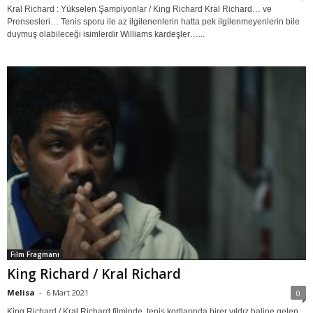
Kral Richard : Yükselen Şampiyonlar / King Richard Kral Richard… ve
Prensesleri… Tenis sporu ile az ilgilenenlerin hatta pek ilgilenmeyenlerin bile
duymuş olabileceği isimlerdir Williams kardeşler…...
Film Fragmanı
King Richard / Kral Richard
Melisa
-
6 Mart 2021
0
King Richard / Kral Richard filminde, tenis kortlarında birer yıldız haline gelen