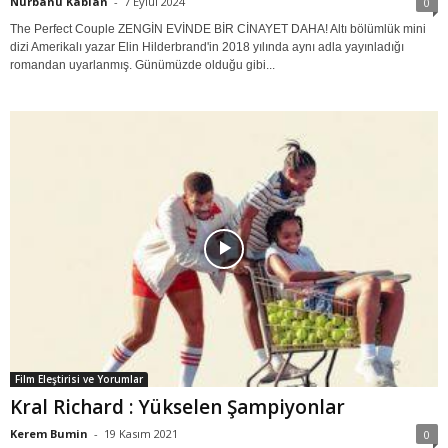
Nurbanu Kablan
-
7 Eylül 2024
0
The Perfect Couple ZENGİN EVİNDE BİR CİNAYET DAHA! Altı bölümlük mini
dizi Amerikalı yazar Elin Hilderbrand'in 2018 yılında aynı adla yayınladığı
romandan uyarlanmış. Günümüzde olduğu gibi...
Film Eleştirisi ve Yorumlar
Kral Richard : Yükselen Şampiyonlar
Kerem Bumin
-
19 Kasım 2021
0