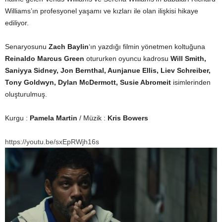
Williams’ın profesyonel yaşamı ve kızları ile olan ilişkisi hikaye
ediliyor.
Senaryosunu
Zach Baylin
‘ın yazdığı filmin yönetmen koltuğuna
Reinaldo Marcus Green
otururken oyuncu kadrosu
Will Smith,
Saniyya Sidney, Jon Bernthal, Aunjanue Ellis, Liev Schreiber,
Tony Goldwyn, Dylan McDermott, Susie Abromeit
isimlerinden
oluşturulmuş.
Kurgu :
Pamela Martin
/ Müzik :
Kris Bowers
https://youtu.be/sxEpRWjh16s