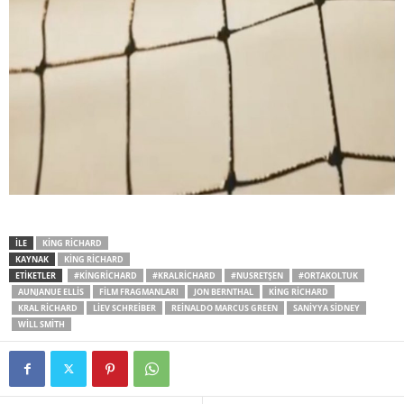
İLE
KING RICHARD
KAYNAK
KING RICHARD
ETİKETLER
#KINGRICHARD
#KRALRICHARD
#NUSRETŞEN
#ORTAKOLTUK
AUNJANUE ELLIS
FILM FRAGMANLARI
JON BERNTHAL
KING RICHARD
KRAL RICHARD
LIEV SCHREIBER
REINALDO MARCUS GREEN
SANIYYA SIDNEY
WILL SMITH