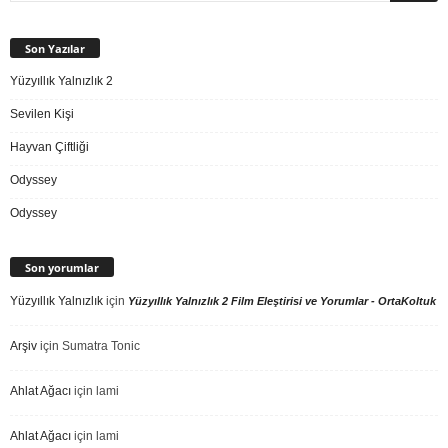
Son Yazılar
Yüzyıllık Yalnızlık 2
Sevilen Kişi
Hayvan Çiftliği
Odyssey
Odyssey
Son yorumlar
Yüzyıllık Yalnızlık
için
Yüzyıllık Yalnızlık 2 Film Eleştirisi ve Yorumlar - OrtaKoltuk
Arşiv
için
Sumatra Tonic
Ahlat Ağacı
için
lami
Ahlat Ağacı
için
lami