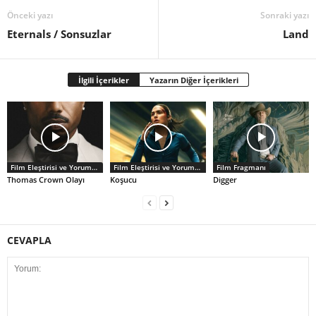
Önceki yazı
Sonraki yazı
Eternals / Sonsuzlar
Land
İlgili İçerikler
Yazarın Diğer İçerikleri
Film Eleştirisi ve Yorumlar
Film Eleştirisi ve Yorumlar
Film Fragmanı
Thomas Crown Olayı
Koşucu
Digger
CEVAPLA