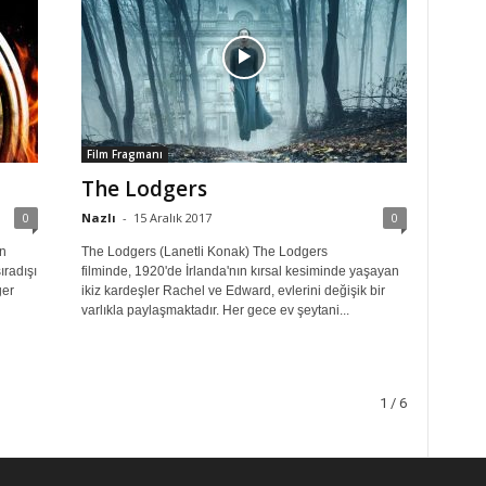
Film Fragmanı
The Lodgers
0
Nazlı
-
15 Aralık 2017
0
ın
The Lodgers (Lanetli Konak) The Lodgers
ıradışı
filminde, 1920'de İrlanda'nın kırsal kesiminde yaşayan
ger
ikiz kardeşler Rachel ve Edward, evlerini değişik bir
varlıkla paylaşmaktadır. Her gece ev şeytani...
1 / 6