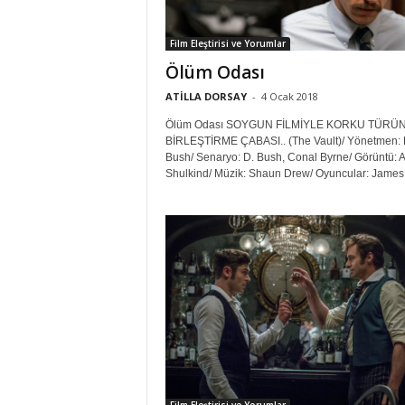
Film Eleştirisi ve Yorumlar
Ölüm Odası
ATİLLA DORSAY
-
4 Ocak 2018
Ölüm Odası SOYGUN FİLMİYLE KORKU TÜRÜ
BİRLEŞTİRME ÇABASI.. (The Vault)/ Yönetmen:
Bush/ Senaryo: D. Bush, Conal Byrne/ Görüntü: 
Shulkind/ Müzik: Shaun Drew/ Oyuncular: James.
Film Eleştirisi ve Yorumlar