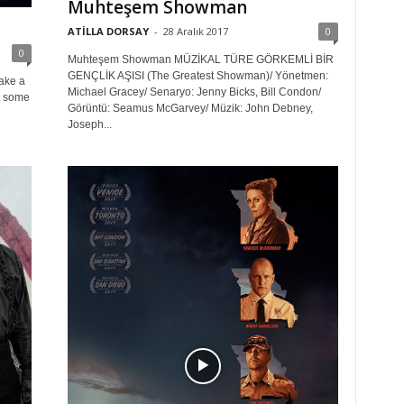
Muhteşem Showman
ATİLLA DORSAY
-
28 Aralık 2017
0
0
Muhteşem Showman MÜZİKAL TÜRE GÖRKEMLİ BİR
GENÇLİK AŞISI (The Greatest Showman)/ Yönetmen:
ake a
Michael Gracey/ Senaryo: Jenny Bicks, Bill Condon/
r some
Görüntü: Seamus McGarvey/ Müzik: John Debney,
Joseph...