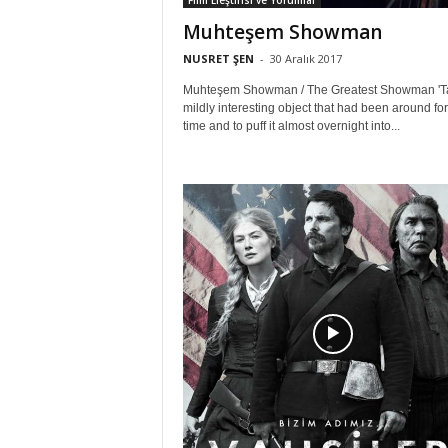
Muhteşem Showman
NUSRET ŞEN
-
30 Aralık 2017
Muhteşem Showman / The Greatest Showman 'T
mildly interesting object that had been around fo
time and to puff it almost overnight into...