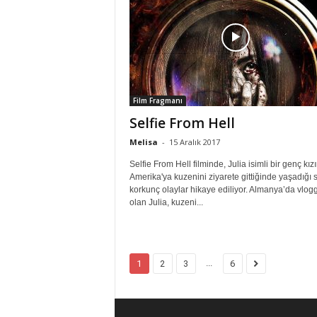
Film Fragmanı
Selfie From Hell
Melisa
-
15 Aralık 2017
Selfie From Hell filminde, Julia isimli bir genç kız
Amerika'ya kuzenini ziyarete gittiğinde yaşadığı s
korkunç olaylar hikaye ediliyor. Almanya’da vlog
olan Julia, kuzeni...
...
1
2
3
6