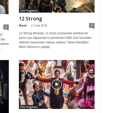
Film Fragmanı
12 Strong
Nazlı
-
2 Ocak 2018
0
0
12 Strong filminde, 11 Eylül sonrasında tehlikeli bir
NÜ
görev için Afganistan'a gönderilen ABD özel kuvvetler
 Dan
ekibinin maceraları hikaye ediliyor. Takım liderliğini
Andrew
Mitch Nelson'ın yaptığı...
..
Film Fragmanı