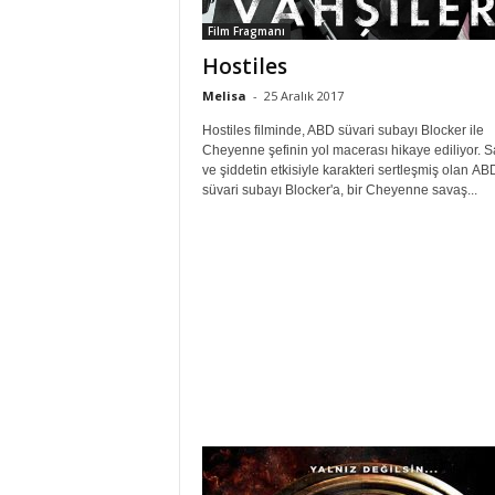
Film Fragmanı
Hostiles
Melisa
-
25 Aralık 2017
Hostiles filminde, ABD süvari subayı Blocker ile
Cheyenne şefinin yol macerası hikaye ediliyor. 
ve şiddetin etkisiyle karakteri sertleşmiş olan AB
süvari subayı Blocker'a, bir Cheyenne savaş...