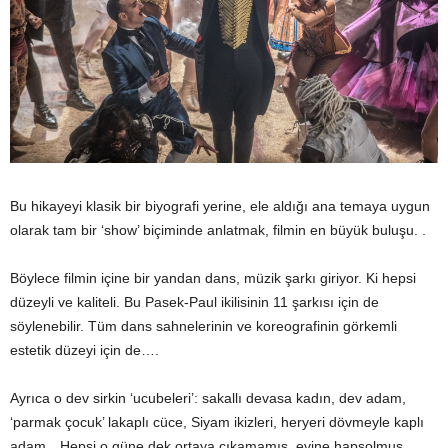
Bu hikayeyi klasik bir biyografi yerine, ele aldığı ana temaya uygun
olarak tam bir ‘show’ biçiminde anlatmak, filmin en büyük buluşu. .
Böylece filmin içine bir yandan dans, müzik şarkı giriyor. Ki hepsi
düzeyli ve kaliteli. Bu Pasek-Paul ikilisinin 11 şarkısı için de
söylenebilir. Tüm dans sahnelerinin ve koreografinin görkemli
estetik düzeyi için de….
Ayrıca o dev sirkin ‘ucubeleri’: sakallı devasa kadın, dev adam,
‘parmak çocuk’ lakaplı cüce, Siyam ikizleri, heryeri dövmeyle kaplı
adam…Hepsi o güne dek ortaya çıkamamış, evine hapsolmuş,