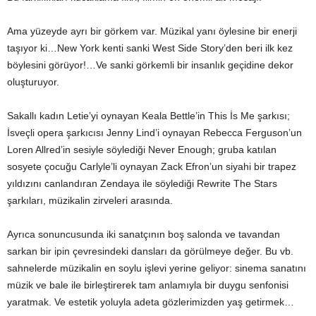
Ama yüzeyde ayrı bir görkem var. Müzikal yanı öylesine bir enerji
taşıyor ki…New York kenti sanki West Side Story’den beri ilk kez
böylesini görüyor!…Ve sanki görkemli bir insanlık geçidine dekor
oluşturuyor.
Sakallı kadın Letie’yi oynayan Keala Bettle’in This İs Me şarkısı;
İsveçli opera şarkıcısı Jenny Lind’i oynayan Rebecca Ferguson’un
Loren Allred’in sesiyle söylediği Never Enough; gruba katılan
sosyete çocuğu Carlyle’li oynayan Zack Efron’un siyahi bir trapez
yıldızını canlandıran Zendaya ile söylediği Rewrite The Stars
şarkıları, müzikalin zirveleri arasında.
Ayrıca sonuncusunda iki sanatçının boş salonda ve tavandan
sarkan bir ipin çevresindeki dansları da görülmeye değer. Bu vb.
sahnelerde müzikalin en soylu işlevi yerine geliyor: sinema sanatını
müzik ve bale ile birleştirerek tam anlamıyla bir duygu senfonisi
yaratmak. Ve estetik yoluyla adeta gözlerimizden yaş getirmek…