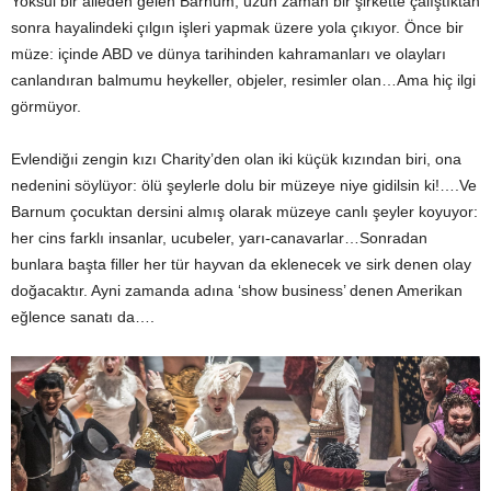
Yoksul bir aileden gelen Barnum, uzun zaman bir şirkette çalıştıktan
sonra hayalindeki çılgın işleri yapmak üzere yola çıkıyor. Önce bir
müze: içinde ABD ve dünya tarihinden kahramanları ve olayları
canlandıran balmumu heykeller, objeler, resimler olan…Ama hiç ilgi
görmüyor.
Evlendiğıi zengin kızı Charity’den olan iki küçük kızından biri, ona
nedenini söylüyor: ölü şeylerle dolu bir müzeye niye gidilsin ki!….Ve
Barnum çocuktan dersini almış olarak müzeye canlı şeyler koyuyor:
her cins farklı insanlar, ucubeler, yarı-canavarlar…Sonradan
bunlara başta filler her tür hayvan da eklenecek ve sirk denen olay
doğacaktır. Ayni zamanda adına ‘show business’ denen Amerikan
eğlence sanatı da….