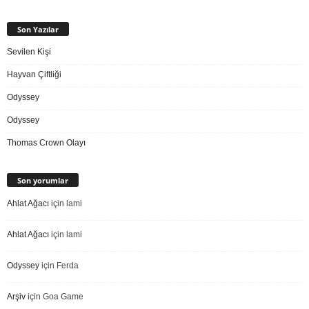
Son Yazılar
Sevilen Kişi
Hayvan Çiftliği
Odyssey
Odyssey
Thomas Crown Olayı
Son yorumlar
Ahlat Ağacı
için
lami
Ahlat Ağacı
için
lami
Odyssey
için
Ferda
Arşiv
için
Goa Game