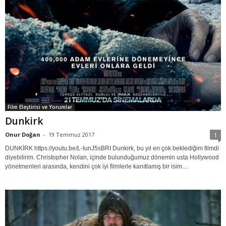
Film Eleştirisi ve Yorumlar
Dunkirk
Onur Doğan
-
19 Temmuz 2017
1
DUNKİRK https://youtu.be/L-IunJ5sBRI Dunkirk, bu yıl en çok beklediğim filmdi
diyebilirim. Christopher Nolan, içinde bulunduğumuz dönemin usta Hollywood
yönetmenleri arasında, kendini çok iyi filmlerle kanıtlamış bir isim....