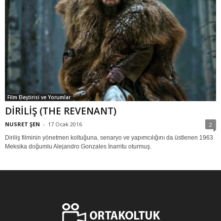
Film Eleştirisi ve Yorumlar
DİRİLİŞ (THE REVENANT)
NUSRET ŞEN
-
17 Ocak 2016
2
Diriliş filminin yönetmen koltuğuna, senaryo ve yapımcılığını da üstlenen 1963
Meksika doğumlu Alejandro Gonzales İnarritu oturmuş.