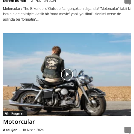
Kerem Bumin
-
21 Haziran 2024
0
Motorcular / The Bikeriders 'Outsider'lar gerçekten dışarıda! "Motorcular" tabii ki
isminin de etkisiyle klasik bir ‘road movie’ yani ‘yol filmi’ izlenimi verse de
aslında bu ‘formatın’...
Film Fragmanı
Motorcular
Asel Şen
-
10 Nisan 2024
0