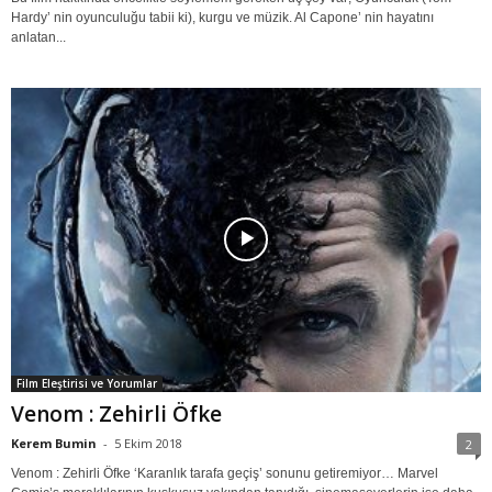
Hardy’ nin oyunculuğu tabii ki), kurgu ve müzik. Al Capone’ nin hayatını
anlatan...
Film Eleştirisi ve Yorumlar
Venom : Zehirli Öfke
Kerem Bumin
-
5 Ekim 2018
2
Venom : Zehirli Öfke ‘Karanlık tarafa geçiş’ sonunu getiremiyor… Marvel