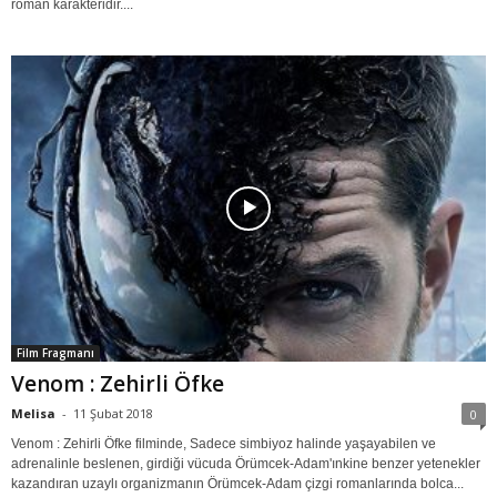
roman karakteridir....
Film Fragmanı
Venom : Zehirli Öfke
Melisa
-
11 Şubat 2018
0
Venom : Zehirli Öfke filminde, Sadece simbiyoz halinde yaşayabilen ve
adrenalinle beslenen, girdiği vücuda Örümcek-Adam'ınkine benzer yetenekler
kazandıran uzaylı organizmanın Örümcek-Adam çizgi romanlarında bolca...