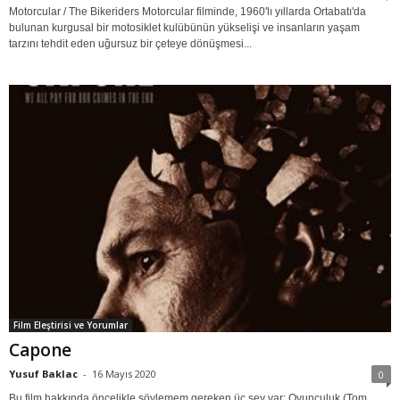
Motorcular / The Bikeriders Motorcular filminde, 1960'lı yıllarda Ortabatı'da
bulunan kurgusal bir motosiklet kulübünün yükselişi ve insanların yaşam
tarzını tehdit eden uğursuz bir çeteye dönüşmesi...
Film Eleştirisi ve Yorumlar
Capone
Yusuf Baklac
-
16 Mayıs 2020
0
Bu film hakkında öncelikle söylemem gereken üç şey var; Oyunculuk (Tom