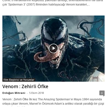
Comic’s meraklılarının kuşkusuz yakından tanıdığı, sinemaseverlerin ise daha
çok ‘Spiderman 3’ (2007) filminden hatırlayacağı Venom karakteri,...
Film Eleştirisi ve Yorumlar
Venom : Zehirli Öfke
Erdoğan Mitrani
-
5 Ekim 2018
0
Venom : Zehirli Öfke İlk kez The Amazing Spiderman’ın Mayıs 1984 sayısında
ortaya çıkan Venom, Marvel’in Örümcek Adam’a antitez olarak yarattığı bir çizgi