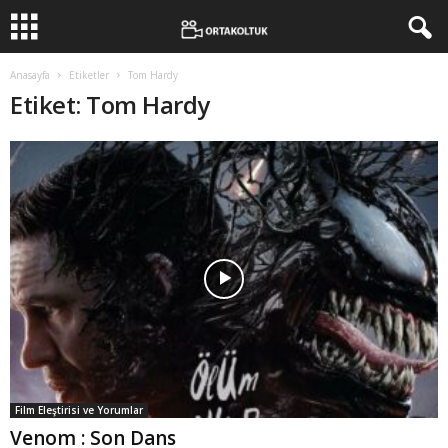
Anasayfa
Etiketler
Tom Hardy
Etiket: Tom Hardy
Film Eleştirisi ve Yorumlar
Venom : Son Dans