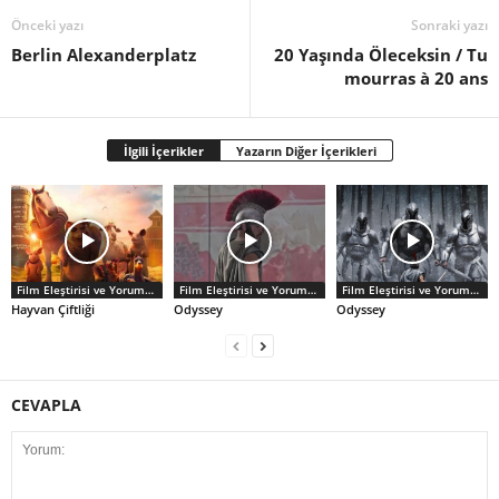
Önceki yazı
Sonraki yazı
Berlin Alexanderplatz
20 Yaşında Öleceksin / Tu
mourras à 20 ans
İlgili İçerikler
Yazarın Diğer İçerikleri
Film Eleştirisi ve Yorumlar
Film Eleştirisi ve Yorumlar
Film Eleştirisi ve Yorumlar
Hayvan Çiftliği
Odyssey
Odyssey
CEVAPLA