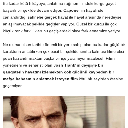
Bu kadar kötü hikâyeye, anlatıma rağmen filmdeki kurgu gayet
başarılı bir şekilde devam ediyor.
Capone
’nin hayalinde
canlandırdığı sahneler gerçek hayat ile hayal arasında neredeyse
anlaşılmayacak şekilde geçişler yapıyor. Güzel bir kurgu ile çok
küçük renk farklılıkları bu geçişlerdeki olayı fark etmemize yetiyor.
Ne olursa olsun tarihte önemli bir yere sahip olan bu kadar güçlü bir
karakterin anlatılırken çok basit bir şekilde sınıfta kalması filme eksi
puan kazandırmaktan başka bir işe yaramıyor maalesef. Filmin
yönetmeni ve senaristi olan
Josh Trank
’ ın deyişiyle
bir
gangsterin hayatını izlemekten çok gücünü kaybeden bir
mafya babasının anlatmak isteyen film
kötü bir seyirden ötesine
geçemiyor.