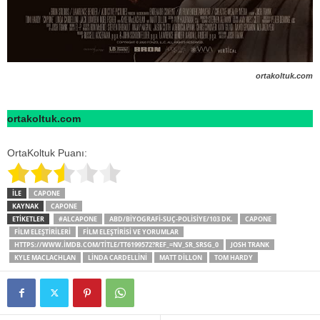
ortakoltuk.com
ortakoltuk.com
OrtaKoltuk Puanı:
İLE
CAPONE
KAYNAK
CAPONE
ETİKETLER
#ALCAPONE
ABD/BIYOGRAFI-SUÇ-POLISIYE/103 DK.
CAPONE
FILM ELEŞTIRILERI
FILM ELEŞTIRISI VE YORUMLAR
HTTPS://WWW.IMDB.COM/TITLE/TT6199572?REF_=NV_SR_SRSG_0
JOSH TRANK
KYLE MACLACHLAN
LINDA CARDELLINI
MATT DILLON
TOM HARDY