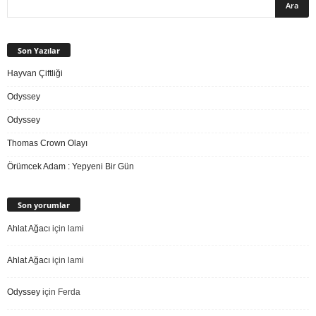
Son Yazılar
Hayvan Çiftliği
Odyssey
Odyssey
Thomas Crown Olayı
Örümcek Adam : Yepyeni Bir Gün
Son yorumlar
Ahlat Ağacı
için
lami
Ahlat Ağacı
için
lami
Odyssey
için
Ferda