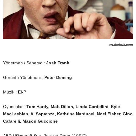
ortakoltuk.com
Yönetmen / Senaryo :
Josh Trank
Görüntü Yönetmeni :
Peter Deming
Müzik :
El-P
Oyuncular :
Tom Hardy, Matt Dillon, Linda Cardellini, Kyle
MacLachlan, Al Sapıenza, Kathrine Narducci, Noel Fisher, Gino
Cafarelli, Mason Guccione
ABD / Biyografi-Suç- Polisiye-Dram / 103 Dk.