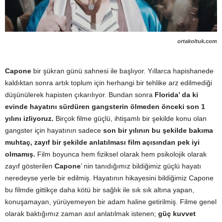
ortakoltuk.com
Capone
bir şükran günü sahnesi ile başlıyor. Yıllarca hapishanede
kaldıktan sonra artık toplum için herhangi bir tehlike arz edilmediği
düşünülerek hapisten çıkarılıyor. Bundan sonra
Florida’ da ki
evinde hayatını sürdüren gangsterin ölmeden önceki son 1
yılını izliyoruz.
Birçok filme güçlü, ihtişamlı bir şekilde konu olan
gangster için hayatının sadece
son bir yılının bu şekilde bakıma
muhtaç, zayıf bir şekilde anlatılması film açısından pek iyi
olmamış.
Film boyunca hem fiziksel olarak hem psikolojik olarak
zayıf gösterilen
Capone
’ nin tanıdığımız bildiğimiz güçlü hayatı
neredeyse yerle bir edilmiş. Hayatının hikayesini bildiğimiz Capone
bu filmde gittikçe daha kötü bir sağlık ile sık sık altına yapan,
konuşamayan, yürüyemeyen bir adam haline getirilmiş. Filme genel
olarak baktığımız zaman asıl anlatılmak istenen;
güç kuvvet