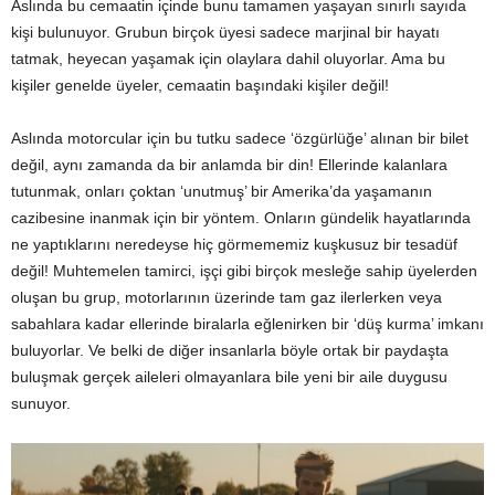
Aslında bu cemaatin içinde bunu tamamen yaşayan sınırlı sayıda
kişi bulunuyor. Grubun birçok üyesi sadece marjinal bir hayatı
tatmak, heyecan yaşamak için olaylara dahil oluyorlar. Ama bu
kişiler genelde üyeler, cemaatin başındaki kişiler değil!
Aslında motorcular için bu tutku sadece ‘özgürlüğe’ alınan bir bilet
değil, aynı zamanda da bir anlamda bir din! Ellerinde kalanlara
tutunmak, onları çoktan ‘unutmuş’ bir Amerika’da yaşamanın
cazibesine inanmak için bir yöntem. Onların gündelik hayatlarında
ne yaptıklarını neredeyse hiç görmememiz kuşkusuz bir tesadüf
değil! Muhtemelen tamirci, işçi gibi birçok mesleğe sahip üyelerden
oluşan bu grup, motorlarının üzerinde tam gaz ilerlerken veya
sabahlara kadar ellerinde biralarla eğlenirken bir ‘düş kurma’ imkanı
buluyorlar. Ve belki de diğer insanlarla böyle ortak bir paydaşta
buluşmak gerçek aileleri olmayanlara bile yeni bir aile duygusu
sunuyor.