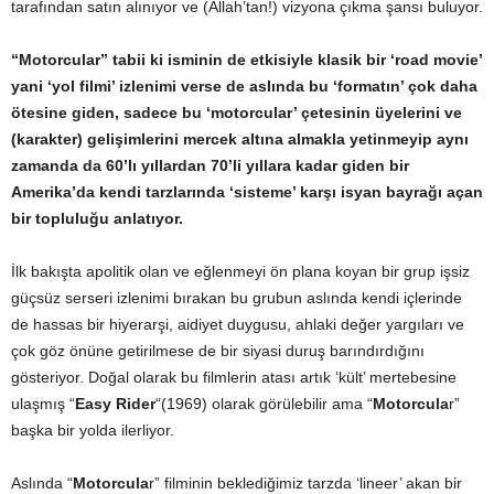
tarafından satın alınıyor ve (Allah’tan!) vizyona çıkma şansı buluyor.
“Motorcular” tabii ki isminin de etkisiyle klasik bir ‘road movie’
yani ‘yol filmi’ izlenimi verse de aslında bu ‘formatın’ çok daha
ötesine giden, sadece bu ‘motorcular’ çetesinin üyelerini ve
(karakter) gelişimlerini mercek altına almakla yetinmeyip aynı
zamanda da 60’lı yıllardan 70’li yıllara kadar giden bir
Amerika’da kendi tarzlarında ‘sisteme’ karşı isyan bayrağı açan
bir topluluğu anlatıyor.
İlk bakışta apolitik olan ve eğlenmeyi ön plana koyan bir grup işsiz
güçsüz serseri izlenimi bırakan bu grubun aslında kendi içlerinde
de hassas bir hiyerarşi, aidiyet duygusu, ahlaki değer yargıları ve
çok göz önüne getirilmese de bir siyasi duruş barındırdığını
gösteriyor. Doğal olarak bu filmlerin atası artık ‘kült’ mertebesine
ulaşmış “
Easy Rider
“(1969) olarak görülebilir ama “
Motorcula
r”
başka bir yolda ilerliyor.
Aslında “
Motorcula
r” filminin beklediğimiz tarzda ‘lineer’ akan bir