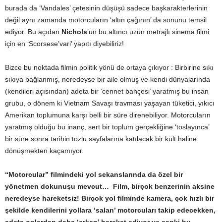
burada da ‘Vandales’ çetesinin düşüşü sadece başkarakterlerinin
değil aynı zamanda motorcuların ‘altın çağının’ da sonunu temsil
ediyor. Bu açıdan
Nichols
’un bu altıncı uzun metrajlı sinema filmi
için en ‘Scorsese’vari’ yapıtı diyebiliriz!
Bizce bu noktada filmin politik yönü de ortaya çıkıyor : Birbirine sıkı
sıkıya bağlanmış, neredeyse bir aile olmuş ve kendi dünyalarında
(kendileri açısından) adeta bir ‘cennet bahçesi’ yaratmış bu insan
grubu, o dönem ki Vietnam Savaşı travması yaşayan tüketici, yıkıcı
Amerikan toplumuna karşı belli bir süre direnebiliyor. Motorcuların
yaratmış olduğu bu inanç, sert bir toplum gerçekliğine ‘toslayınca’
bir süre sonra tarihin tozlu sayfalarına katılacak bir kült haline
dönüşmekten kaçamıyor.
“Motorcular” filmindeki yol sekanslarında da özel bir
yönetmen dokunuşu mevcut… Film, birçok benzerinin aksine
neredeyse hareketsiz! Birçok yol filminde kamera, çok hızlı bir
şekilde kendilerini yollara ‘salan’ motorcuları takip edecekken,
adeta onlardan daha ‘erken’ hareket ediyor ve sanki bu