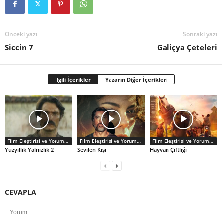
Önceki yazı
Sonraki yazı
Siccin 7
Galiçya Çeteleri
İlgili İçerikler
Yazarın Diğer İçerikleri
Film Eleştirisi ve Yorumlar
Film Eleştirisi ve Yorumlar
Film Eleştirisi ve Yorumlar
Yüzyıllık Yalnızlık 2
Sevilen Kişi
Hayvan Çiftliği
CEVAPLA