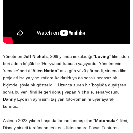
Yönetmen
Jeff Nichols
, 20l6 yılında imzaladığı “
Loving
” filminden
beri adeta küçük bir ‘Hollywood’ kabusu yaşıyordu. Yönetmenin
‘remake’ serisi “
Alien Nation
” asla gün yüzü görmedi, sinema filmi
projeleri ise ya yine ‘raflara’ kaldırıldı ya da sessiz sedasız bir
biçimde ‘şöyle bir gösterildi!’. Uzunca süren bir ‘boşluğa düşüş’ten
sonra bu yeni filmi ile geri dönüş yapan
Nichols
, senaryosunu
Danny Lyon
’ın aynı ismi taşıyan foto-romanını uyarlayarak
kurmuş.
Aslında 2023 yılının başında tamamlanmış olan “
Motorcular
” filmi,
Disney şirketi tarafından terk edildikten sonra Focus Features