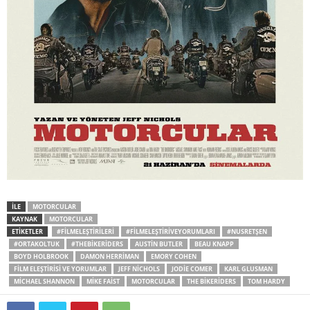
İLE
MOTORCULAR
KAYNAK
MOTORCULAR
ETİKETLER
#FILMELEŞTIRILERI
#FILMELEŞTIRIVEYORUMLARI
#NUSRETŞEN
#ORTAKOLTUK
#THEBIKERIDERS
AUSTIN BUTLER
BEAU KNAPP
BOYD HOLBROOK
DAMON HERRIMAN
EMORY COHEN
FILM ELEŞTIRISI VE YORUMLAR
JEFF NICHOLS
JODIE COMER
KARL GLUSMAN
MİCHAEL SHANNON
MIKE FAIST
MOTORCULAR
THE BIKERIDERS
TOM HARDY