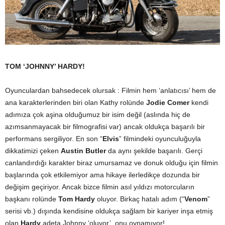
TOM ‘JOHNNY’ HARDY!
Oyunculardan bahsedecek olursak : Filmin hem ‘anlatıcısı’ hem de
ana karakterlerinden biri olan Kathy rolünde
Jodie Comer
kendi
adımıza çok aşina olduğumuz bir isim değil (aslında hiç de
azımsanmayacak bir filmografisi var) ancak oldukça başarılı bir
performans sergiliyor. En son “
Elvis
” filmindeki oyunculuğuyla
dikkatimizi çeken
Austin Butler
da aynı şekilde başarılı. Gerçi
canlandırdığı karakter biraz umursamaz ve donuk olduğu için filmin
başlarında çok etkilemiyor ama hikaye ilerledikçe dozunda bir
değişim geçiriyor. Ancak bizce filmin asıl yıldızı motorcuların
başkanı rolünde
Tom Hardy
oluyor. Birkaç hatalı adım (“
Venom
”
serisi vb.) dışında kendisine oldukça sağlam bir kariyer inşa etmiş
olan
Hardy
adeta Johnny ‘oluyor’, onu oynamıyor!