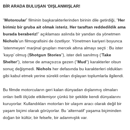
BİR ARADA BULUŞAN ‘DIŞLANMIŞLAR!
“
Motorcular
” filminin başkarakterlerinden birinin dile getirdiği, “
Her
birimiz bir gruba ait olmak isteriz. Her taraftan reddedildik ama
burada beraberiz!
” açıklaması aslında bir yandan da yönetmen
Nichols
’un filmografisini de özetliyor. Yönetmen kariyeri boyunca
‘istenmeyen’ marjinal grupları mercek altına almayı seçti : Bu ister
‘kayıp’ olmuş (
Shotgun Stories
“), ister deli sanılmış (‘
Take
Shelter
“), isterse de amaçsızca gezen (“
Mud
“) karakterler olsun
sonuç değişmedi.
Nichols
her defasında bu karakterleri oldukları
gibi kabul etmek yerine sürekli onları dışlayan toplumlarla ilgilendi.
Bu filmde motorcuların geri kalan dünyadan dışlanmış olmaları
onları belli ölçüde etkilemiyor çünkü bir şekilde kendi dünyalarını
kuruyorlar. Kullandıkları motorları bir ulaşım aracı olarak değil bir
yaşam biçimi olarak görüyorlar. Bu ‘alternatif’ yaşama biçiminden
doğan bir kültür, bir felsefe, bir adanmışlık var.