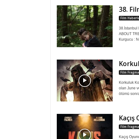
38. Fil
Film Haberle
38.İstanbu
ABOUT TREE
Kurgucu : Ne
Korku
Film Fragma
Korkuluk Kor
olan June ve
ölümü sonra
Kaçış
Film Fragma
Kaçış Oyunu