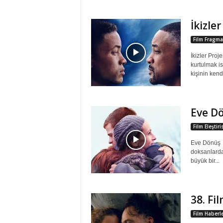
İkizler
Film Fragma
İkizler Proje
kurtulmak is
kişinin kend
Eve D
Film Eleştir
Eve Dönüş 
doksanlarda
büyük bir...
38. Fil
Film Haberle