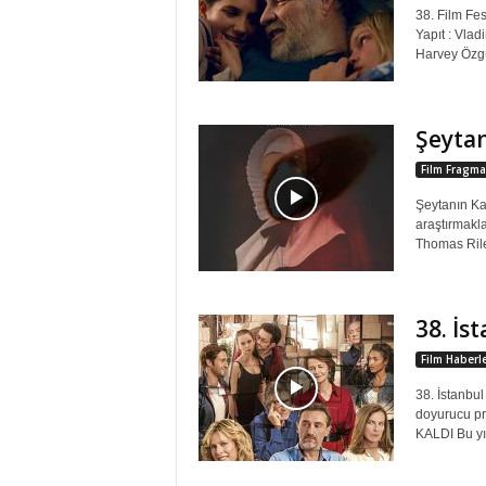
38. Film Fes
Yapıt : Vla
Harvey Özgü
Şeytan
Film Fragma
Şeytanın Kap
araştırmakla
Thomas Rile
38. İs
Film Haberle
38. İstanbul
doyurucu pr
KALDI Bu yılk