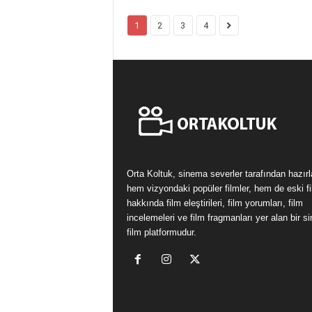
1
2
3
4
Orta Koltuk, sinema severler tarafından hazır
hem vizyondaki popüler filmler, hem de eski fi
hakkında film eleştirileri, film yorumları, film
incelemeleri ve film fragmanları yer alan bir 
film platformudur.