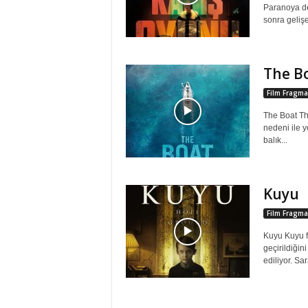
Paranoya de
sonra gelişe
The B
Film Fragma
The Boat The
nedeni ile y
balık...
Kuyu
Film Fragma
Kuyu Kuyu fi
geçirildiğin
ediliyor. Sa