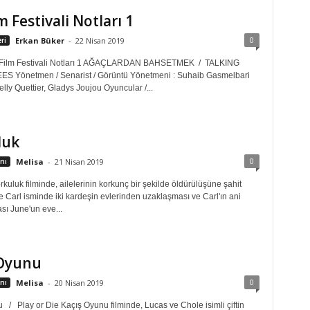
m Festivali Notları 1
0
ri
Erkan Büker
-
22 Nisan 2019
l Film Festivali Notları 1 AĞAÇLARDAN BAHSETMEK / TALKING
S Yönetmen / Senarist / Görüntü Yönetmeni : Suhaib Gasmelbari
lly Quettier, Gladys Joujou Oyuncular /...
luk
0
nı
Melisa
-
21 Nisan 2019
kuluk filminde, ailelerinin korkunç bir şekilde öldürülüşüne şahit
 Carl isminde iki kardeşin evlerinden uzaklaşması ve Carl'ın ani
sı June'un eve...
 Oyunu
0
nı
Melisa
-
20 Nisan 2019
 / Play or Die Kaçış Oyunu filminde, Lucas ve Chole isimli çiftin