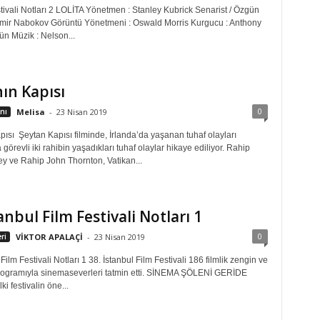
tivali Notları 2 LOLİTA Yönetmen : Stanley Kubrick Senarist / Özgün
dimir Nabokov Görüntü Yönetmeni : Oswald Morris Kurgucu : Anthony
n Müzik : Nelson...
ın Kapısı
0
nı
Melisa
-
23 Nisan 2019
ısı Şeytan Kapısı filminde, İrlanda’da yaşanan tuhaf olayları
 görevli iki rahibin yaşadıkları tuhaf olaylar hikaye ediliyor. Rahip
y ve Rahip John Thornton, Vatikan...
tanbul Film Festivali Notları 1
0
ri
VİKTOR APALAÇİ
-
23 Nisan 2019
 Film Festivali Notları 1 38. İstanbul Film Festivali 186 filmlik zengin ve
ogramıyla sinemaseverleri tatmin etti. SİNEMA ŞÖLENİ GERİDE
i festivalin öne...