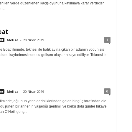
nilen yerde düzenlenen kaçış oyununa katılmaya karar verdikten
n...
oat
1
nı
Melisa
-
20 Nisan 2019
 Boat filminde, teknesi ile balık avına çıkan bir adamın yoğun sis
olunu kaybetmesi sonucu gelişen olaylar hikaye ediliyor. Teknesi ile
0
nı
Melisa
-
20 Nisan 2019
lminde, oğlunun yerin derinliklerinden gelen bir güç tarafından ele
i düşünen bir annenin yaşadığı gerilimli ve korku dolu günler hikaye
rah O’Neill genç...