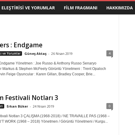
M ELEŞTIRISI VE YORUMLAR
FILM FRAGMANI
HAKKIMIZDA
ers : Endgame
4
isi ve Yorumlar
Güneş Aktaş
-
26 Nisan 2019
 Endgame Yönetmen : Joe Russo & Anthony Russo Senaryo
er Markus & Stephen McFeely Görüntü Yönetmeni : Trent Opaloch
vin Feige Oyuncular : Karen Gillan, Bradley Cooper, Brie...
m Festivali Notları 3
0
ri
Erkan Büker
-
24 Nisan 2019
stivali Notları 3 ÇALIŞMA (1968-2018) / NE TRAVAILLE PAS (1968 –
’T WORK (1968 – 2018) Yönetmen / Görüntü Yönetmeni / Kurgu...