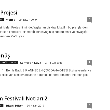
 Projesi
0
nı
Melisa
-
24 Nisan 2019
si İkizler Projesi filminde, Yaşlanan bir kiralık katilin bu pis işlerden
terken kendisini istemediği bir savaşın içinde bulması ve savaştığı
isinden 25-30 yaş...
önüş
1
isi ve Yorumlar
Kamuran Kaya
-
24 Nisan 2019
/ Ben Is Back BİR ANNEDEN ÇOK DAHA ÖTESİ Bizi seksenler ve
 etkileyen kimi oyuncuların olgunluk dönemi filmlerini izlemek çok
m Festivali Notları 2
0
ri
Erkan Büker
-
24 Nisan 2019