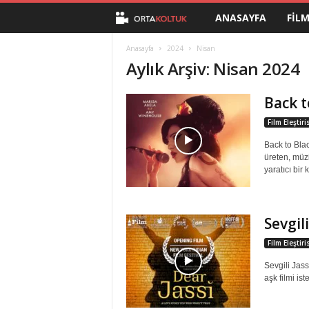
ANASAYFA
FIL
O
r
Anasayfa
2024
Nisan
Aylık Arşiv: Nisan 2024
t
Back t
a
Film Eleştir
K
Back to Bla
üreten, müz
o
yaratıcı bir 
l
Sevgili
t
Film Eleştir
u
Sevgili Jass
aşk filmi is
k