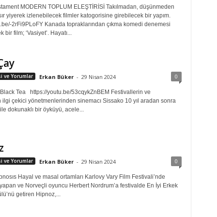
Testament MODERN TOPLUM ELEŞTİRİSİ Takılmadan, düşünmeden
ır yiyerek izlenebilecek filmler katogorisine girebilecek bir yapım.
tu.be/-2rFi9PLoFY Kanada topraklarından çıkma komedi denemesi
 bir film; ‘Vasiyet’. Hayatı...
Çay
0
isi ve Yorumlar
Erkan Büker
-
29 Nisan 2024
 Black Tea https://youtu.be/53cqykZnBEM Festivallerin ve
n ilgi çekici yönetmenlerinden sinemacı Sissako 10 yıl aradan sonra
 ile dokunaklı bir öyküyü, acele...
z
0
isi ve Yorumlar
Erkan Büker
-
29 Nisan 2024
pnosıs Hayal ve masal ortamları Karlovy Vary Film Festivali’nde
 yapan ve Norveçli oyuncu Herbert Nordrum’a festivalde En İyi Erkek
ü’nü getiren Hipnoz,...