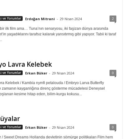
2
isi ve Yorumlar
Erdoğan Mitrani
-
29 Nisan 2024
i bir ilk film ama… Tuna’nın senaryosu, iki faşizan dünya arasında
’in yaşadıklarını tarafsız kalarak yansıtırmış gibi yapıyor. Tabii ki taraf
..
yo Lavra Kelebek
0
isi ve Yorumlar
Erkan Büker
-
29 Nisan 2024
ra Kelebek / Kambia nymfi petalouda / Embryo Larva Butterfly
 zamanın kayganlığına direnç gösterme mücadelesi Deneysel
hoşlanan kesime hitap eden, bilim-kurgu kokusu...
Rüyalar
0
isi ve Yorumlar
Erkan Büker
-
29 Nisan 2024
ar / Sweet Dreams Hollanda devletinin sömürge politikaları Film hem