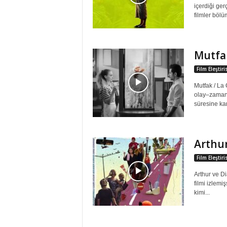
içerdiği ger
filmler bölü
Mutfa
Film Eleştir
Mutfak / La 
olay–zaman 
süresine kar
Arthur
Film Eleştir
Arthur ve Di
filmi izlemiş
kimi...