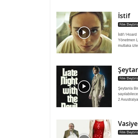
İstif
Film Eleştir
İstif / Hoar
Yönetmen Lu
mutlaka izl
Şeytan
Film Eleştir
Şeytanla B
sayılabilece
2 Avustralya
Vasiye
Film Eleştir