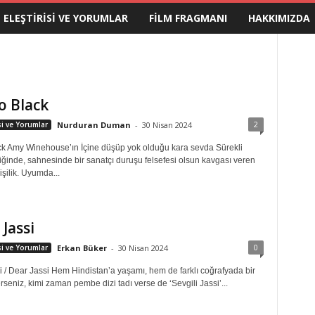
M ELEŞTIRISI VE YORUMLAR
FILM FRAGMANI
HAKKIMIZDA
o Black
2
isi ve Yorumlar
Nurduran Duman
-
30 Nisan 2024
ck Amy Winehouse’ın İçine düşüp yok olduğu kara sevda Sürekli
iğinde, sahnesinde bir sanatçı duruşu felsefesi olsun kavgası veren
kişilik. Uyumda...
 Jassi
0
isi ve Yorumlar
Erkan Büker
-
30 Nisan 2024
i / Dear Jassi Hem Hindistan’a yaşamı, hem de farklı coğrafyada bir
terseniz, kimi zaman pembe dizi tadı verse de ‘Sevgili Jassi’...