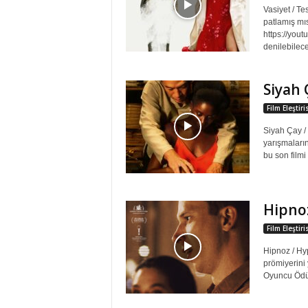
Vasiyet / 
patlamış mıs
https://you
denilebilecek
Siyah 
Film Eleştir
Siyah Çay /
yarışmaları
bu son filmi
Hipno
Film Eleştir
Hipnoz / Hy
prömiyerini
Oyuncu Ödül