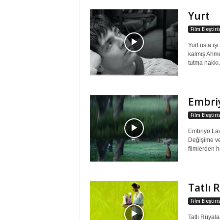
Yurt
Film Eleştir
Yurt usta iş
kalmış Ahmet
tutma hakkı.
Embri
Film Eleştir
Embriyo Lav
Değişime ve
filmlerden 
Tatlı 
Film Eleştir
Tatlı Rüyal