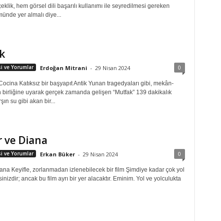
çeklik, hem görsel dili başarılı kullanımı ile seyredilmesi gereken
münde yer almalı diye...
k
0
isi ve Yorumlar
Erdoğan Mitrani
-
29 Nisan 2024
Cocina Katıksız bir başyapıt Antik Yunan tragedyaları gibi, mekân-
birliğine uyarak gerçek zamanda gelişen “Mutfak” 139 dakikalık
şın su gibi akan bir...
 ve Diana
0
isi ve Yorumlar
Erkan Büker
-
29 Nisan 2024
ana Keyifle, zorlanmadan izlenebilecek bir film Şimdiye kadar çok yol
sinizdir; ancak bu film ayrı bir yer alacaktır. Eminim. Yol ve yolculukta