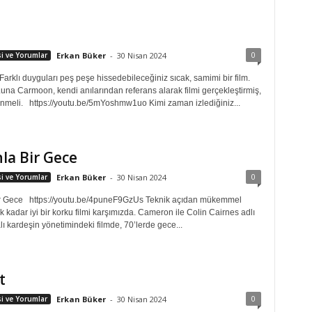
0
isi ve Yorumlar
Erkan Büker
-
30 Nisan 2024
d Farklı duyguları peş peşe hissedebileceğiniz sıcak, samimi bir film.
na Carmoon, kendi anılarından referans alarak filmi gerçekleştirmiş,
enmeli. https://youtu.be/5mYoshmw1uo Kimi zaman izlediğiniz...
la Bir Gece
0
isi ve Yorumlar
Erkan Büker
-
30 Nisan 2024
ir Gece https://youtu.be/4puneF9GzUs Teknik açıdan mükemmel
k kadar iyi bir korku filmi karşımızda. Cameron ile Colin Cairnes adlı
lı kardeşin yönetimindeki filmde, 70’lerde gece...
t
0
isi ve Yorumlar
Erkan Büker
-
30 Nisan 2024