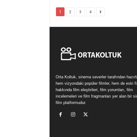
1
2
3
4
Orta Koltuk, sinema severler tarafından hazır
hem vizyondaki popüler filmler, hem de eski fi
hakkında film eleştirileri, film yorumları, film
incelemeleri ve film fragmanları yer alan bir 
film platformudur.