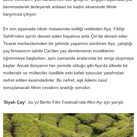
benimseterek ilerleyerek anlatan bir kadın ekseninde filmle
karşımıza çıkıyor.
En son aşamada nikah masasında evliliği reddeden Aya, Fildişi
Sahili’nden ayrılır devam eden hayatına artık Çin’de devam eder.
Ticaret merkezlerinden bir şehirde yaşamını sürdüren Aya, çalıştığı
çay firmasının sahibi Cai’den çay demlemenin inceliklerini
öğrenmeye başlarken, aynı zamanda aralarında bir sevgi oluşmaya
başlar. Ancak dünyanın her yerinde olduğu gibi Aya’da ülkede bir
mültecidir ve mülteciler özellikle eski kafalı tutucular yatafından
nefret edilen kesimdedirler. Bu nefret, aşk ikilemi nasıl
sonuçlanacak filmin cevabını aradığı sorudur.
‘
Siyah Çay’
, bu yıl Berlin Film Festivali’nde Altın Ayı için yarıştı.