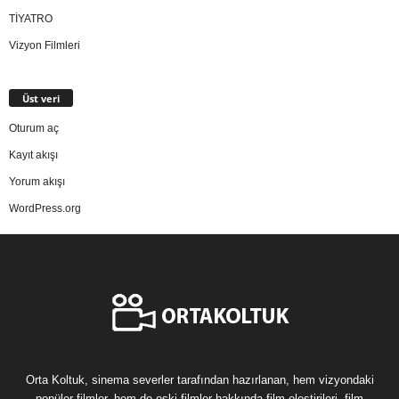
TİYATRO
Vizyon Filmleri
Üst veri
Oturum aç
Kayıt akışı
Yorum akışı
WordPress.org
Orta Koltuk, sinema severler tarafından hazırlanan, hem vizyondaki
popüler filmler, hem de eski filmler hakkında film eleştirileri, film