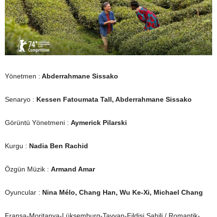
Yönetmen :
Abderrahmane Sissako
Senaryo :
Kessen Fatoumata Tall, Abderrahmane Sissako
Görüntü Yönetmeni :
Aymerick Pilarski
Kurgu :
Nadia Ben Rachid
Özgün Müzik :
Armand Amar
Oyuncular :
Nina Mélo, Chang Han, Wu Ke-Xi, Michael Chang
Fransa-Moritanya-Lüksemburg-Tayvan-Fildişi Sahili / Romantik-