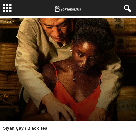
Yazar:
Siyah Çay / Black Tea
Erkan Büker
-
29 Nisan 2024
581
0