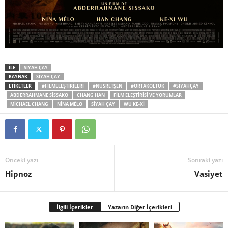
İLE
SIYAH ÇAY
KAYNAK
SIYAH ÇAY
ETİKETLER
#FILMELEŞTIRILERI
#NUSRETŞEN
#ORTAKOLTUK
#SIYAHÇAY
ABDERRAHMANE SISSAKO
CHANG HAN
FILM ELEŞTIRISI VE YORUMLAR
MICHAEL CHANG
NINA MÉLO
SIYAH ÇAY
WU KE-XI
Önceki yazı
Sonraki yazı
Hipnoz
Vasiyet
İlgili İçerikler
Yazarın Diğer İçerikleri