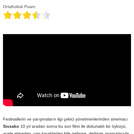
OrtaKoltuk Puanı:
Festivallerin ve yarışmaların ilgi çekici yönetmenlerinden sinemacı
Sissako
10 yıl aradan sonra bu son filmi ile dokunaklı bir öyküyü,
acele etmeden, yan karakterleri bile gelişme, değişim aşamalarıyla