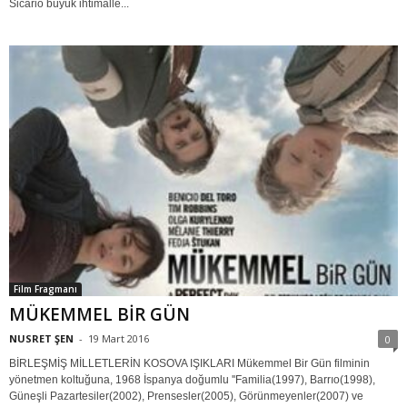
Sicario büyük ihtimalle...
Film Fragmanı
MÜKEMMEL BİR GÜN
NUSRET ŞEN
-
19 Mart 2016
0
BİRLEŞMİŞ MİLLETLERİN KOSOVA IŞIKLARI Mükemmel Bir Gün filminin
yönetmen koltuğuna, 1968 İspanya doğumlu ''Familia(1997), Barrıo(1998),
Güneşli Pazartesiler(2002), Prensesler(2005), Görünmeyenler(2007) ve