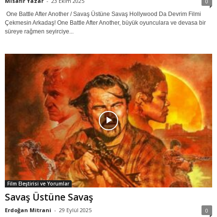
Misafir Yazar
-
23 Ekim 2025
0
One Battle After Another / Savaş Üstüne Savaş Hollywood Da Devrim Filmi
Çekmesin Arkadaş! One Battle After Another, büyük oyunculara ve devasa bir
süreye rağmen seyirciye...
Film Eleştirisi ve Yorumlar
Savaş Üstüne Savaş
Erdoğan Mitrani
-
29 Eylül 2025
0