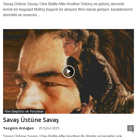
Savaş Üstüne Savaş / One Battle After Another Ürkünç ve gülünç dercede
komik bir başyapıt Müthiş başarılı bir aksiyon filmi olarak gelişen, karakterlerini
derinlikli ve sevecen...
Film Eleştirisi ve Yorumlar
Savaş Üstüne Savaş
Yazgülü Aldoğan
-
29 Eylül 2025
0
Savaş Üstüne Savaş / One Battle After Another Bu filmde iyi karakter yok