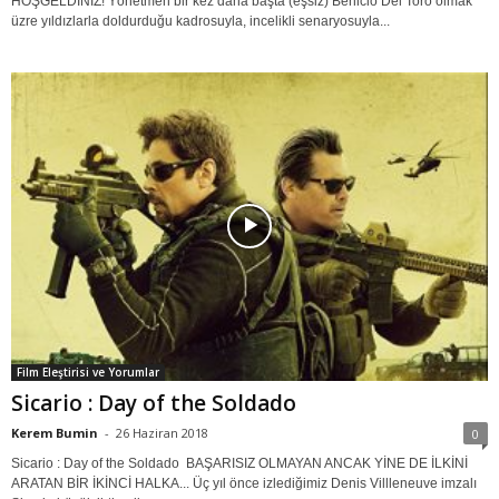
HOŞGELDİNİZ! Yönetmen bir kez daha başta (eşsiz) Benicio Del Toro olmak
üzre yıldızlarla doldurduğu kadrosuyla, incelikli senaryosuyla...
Film Eleştirisi ve Yorumlar
Sicario : Day of the Soldado
Kerem Bumin
-
26 Haziran 2018
0
Sicario : Day of the Soldado BAŞARISIZ OLMAYAN ANCAK YİNE DE İLKİNİ
ARATAN BİR İKİNCİ HALKA... Üç yıl önce izlediğimiz Denis Villleneuve imzalı