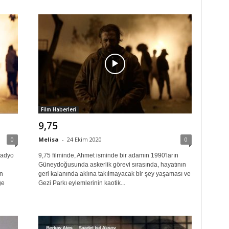
Film Haberleri
9,75
0
Melisa
-
24 Ekim 2020
0
Radyo
9,75 filminde, Ahmet isminde bir adamın 1990'ların
Güneydoğusunda askerlik görevi sırasında, hayatının
n
geri kalanında aklına takılmayacak bir şey yaşaması ve
ğe
Gezi Parkı eylemlerinin kaotik...