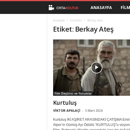
ANASAYFA
FIL
O
r
Anasayfa
Etiketler
Berkay Ateş
Etiket: Berkay Ateş
t
a
K
o
l
Film Eleştirisi ve Yorumlar
t
Kurtuluş
u
VİKTOR APALAÇİ
-
5 Mart 2026
Kurtuluş İKİ AŞİRET ARASINDAKİ ÇATIŞMA Emi
k
Alper’in Gümüş Ayı Ödüllü “KURTULUŞ”u vizyo