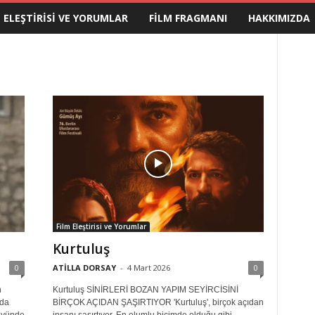
M ELEŞTIRISI VE YORUMLAR
FILM FRAGMANI
HAKKIMIZDA
Film Eleştirisi ve Yorumlar
Kurtuluş
0
ATİLLA DORSAY
-
4 Mart 2026
0
n
Kurtuluş SİNİRLERİ BOZAN YAPIM SEYİRCİSİNİ
nda
BİRÇOK AÇIDAN ŞAŞIRTIYOR 'Kurtuluş', birçok açıdan