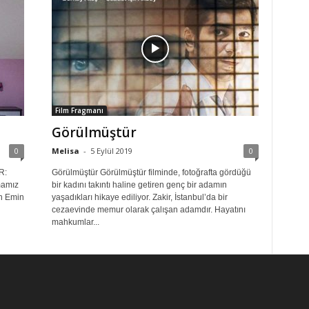
Film Fragmanı
Görülmüştür
0
Melisa
-
5 Eylül 2019
0
R:
Görülmüştür Görülmüştür filminde, fotoğrafta gördüğü
mamız
bir kadını takıntı haline getiren genç bir adamın
en Emin
yaşadıkları hikaye ediliyor. Zakir, İstanbul’da bir
cezaevinde memur olarak çalışan adamdır. Hayatını
mahkumlar...