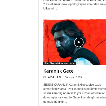
Film, Batmanla Mardin arasındaki ücra bir dağ 
2 aşiret arasındaki toprak çatışmasına odaklanıyo
Ülkesinin...
Film Eleştirisi ve Yorumlar
Karanlık Gece
IŞILAY GÜZEL
-
30 Nisan 2023
SESSİZ KARANLIK Karanlık Gece, bize uzak
olmadığımız; ama uzak kalmak istediğimiz taşran
sessiz karanlığından fısıldıyor. Özcan Alper'in tan
dokunuşlarını Karanlık Gece filminde görmezden
gelmek mümkün...