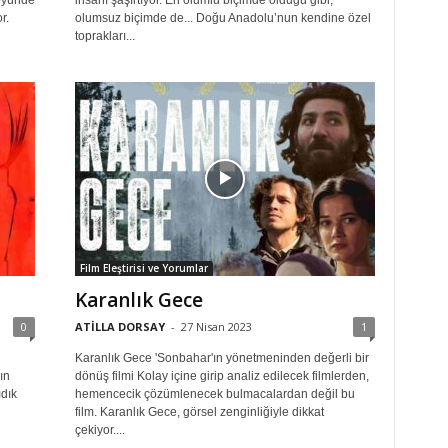
köyünde
insanı şaşırtıyor. En olumlu biçimde olduğu gibi,
r.
olumsuz biçimde de... Doğu Anadolu’nun kendine özel
toprakları...
Film Eleştirisi ve Yorumlar
Karanlık Gece
0
ATİLLA DORSAY
-
27 Nisan 2023
1
Karanlık Gece 'Sonbahar'ın yönetmeninden değerli bir
ın
dönüş filmi Kolay içine girip analiz edilecek filmlerden,
ıdık
hemencecik çözümlenecek bulmacalardan değil bu
film. Karanlık Gece, görsel zenginliğiyle dikkat
çekiyor....