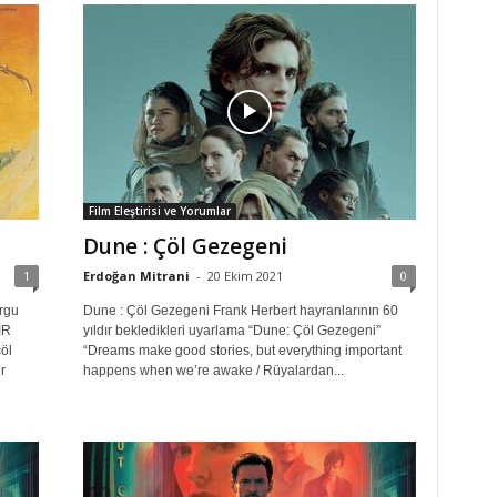
Film Eleştirisi ve Yorumlar
Dune : Çöl Gezegeni
1
Erdoğan Mitrani
-
20 Ekim 2021
0
rgu
Dune : Çöl Gezegeni Frank Herbert hayranlarının 60
İR
yıldır bekledikleri uyarlama “Dune: Çöl Gezegeni”
öl
“Dreams make good stories, but everything important
r
happens when we’re awake / Rüyalardan...