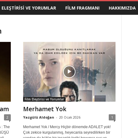
M ELEŞTIRISI VE YORUMLAR
FILM FRAGMANI
HAKKIMIZDA
n
Film Eleştirisi ve Yorumlar
dam
Merhamet Yok
2
Yazgülü Aldoğan
-
20 Ocak 2026
1
 : The
Merhamet Yok / Mercy Hiçbir dönemde ADALET yok!
ÖNÜŞÜ
Çok zekice kurgulanmış, heyecanla seyredilirken bir