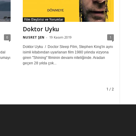
Film Eleştirisi ve Yorumlar
Doktor Uyku
0
NUSRET ŞEN
-
19 Kasım 2019
1
Doktor Uyku / Doctor Sleep Film, Stephen King'in aynı
odal
isimli kitabından uyarlanan film 1980 yılında vizyona
orumayı
giren ''Shining'' filminin devamı niteliğinde. Aradan
geçen 28 yılda çok...
1 / 2