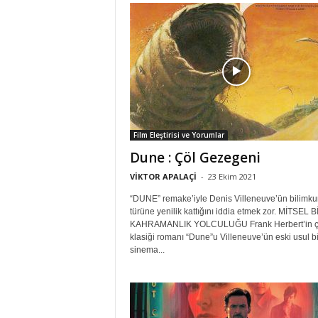
Film Eleştirisi ve Yorumlar
Dune : Çöl Gezegeni
VİKTOR APALAÇİ
-
23 Ekim 2021
“DUNE” remake’iyle Denis Villeneuve’ün bilimku
türüne yenilik kattığını iddia etmek zor. MİTSEL B
KAHRAMANLIK YOLCULUĞU Frank Herbert’in ç
klasiği romanı “Dune”u Villeneuve’ün eski usul bi
sinema...