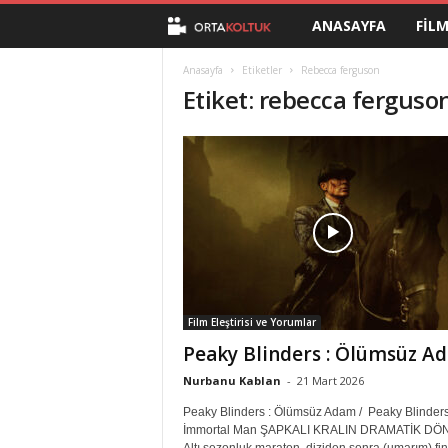
ANASAYFA
FIL
O
r
Anasayfa
Etiketler
Rebecca ferguson
Etiket: rebecca ferguso
t
a
K
o
l
Film Eleştirisi ve Yorumlar
t
Peaky Blinders : Ölümsüz A
u
Nurbanu Kablan
-
21 Mart 2026
Peaky Blinders : Ölümsüz Adam / Peaky Blinders
k
İmmortal Man ŞAPKALI KRALIN DRAMATİK D