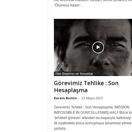
Altı sezonluk maraton diziden sonra (umarım) fin
“Ölümsüz Adam”...
Film Eleştirisi ve Yorumlar
Görevimiz Tehlike : Son
Hesaplaşma
Kerem Bumin
-
22 Mayıs 2025
Görevimiz Tehlike : Son Hesaplaşma ‘MİSSİON
İMPOSSİBLE’İN GÜNCELLENMİŞ HALİ! Bizce b
‘tehlikeli görevin’ altından da başarıyla kalkılmış!
ilk saatindeki bolca konuşmaya tahammül etmek
şartıyla...