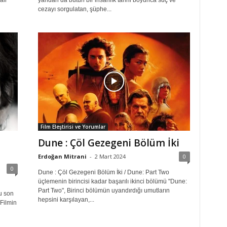
ali
yandan da bütün bir insanlık tarihi boyunca suç ve
cezayı sorgulatan, şüphe...
Film Eleştirisi ve Yorumlar
Dune : Çöl Gezegeni Bölüm İki
Erdoğan Mitrani
-
2 Mart 2024
0
0
Dune : Çöl Gezegeni Bölüm İki / Dune: Part Two
üçlemenin birincisi kadar başarılı ikinci bölümü "Dune:
Part Two", Birinci bölümün uyandırdığı umutların
u son
hepsini karşılayan,...
 Filmin