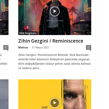
Film Fragmanı
Zihin Gezgini / Reminiscence
0
Melisa
-
31 Mayıs 2021
0
rü
Zihin Gezgini / Reminiscence filminde, Nick Bannister
i
isminde bilim adamının distopik bir gelecekte yaşanan
llikle
iklim değişikliğinden dolayı şehrin sular altında kalması
ve sadece gece...