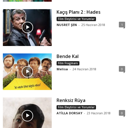
Kaçış Planı 2 : Hades
Film Eleştirisi ve Yorumlar
NUSRET ŞEN
-
25 Haziran 2018
1
Bende Kal
Film Fragmanı
Melisa
-
24 Haziran 2018
0
Renksiz Rüya
Film Eleştirisi ve Yorumlar
ATİLLA DORSAY
-
23 Haziran 2018
0