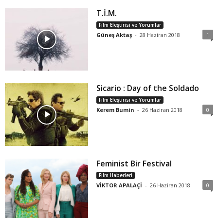
T.İ.M.
Film Eleştirisi ve Yorumlar
Güneş Aktaş
-
28 Haziran 2018
1
Sicario : Day of the Soldado
Film Eleştirisi ve Yorumlar
Kerem Bumin
-
26 Haziran 2018
0
Feminist Bir Festival
Film Haberleri
VİKTOR APALAÇİ
-
26 Haziran 2018
0