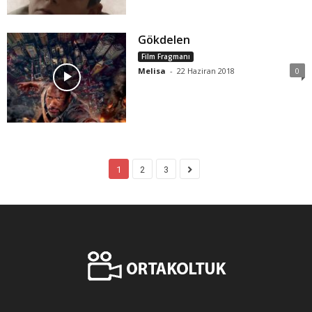
Gökdelen
Film Fragmanı
Melisa
-
22 Haziran 2018
0
1
2
3