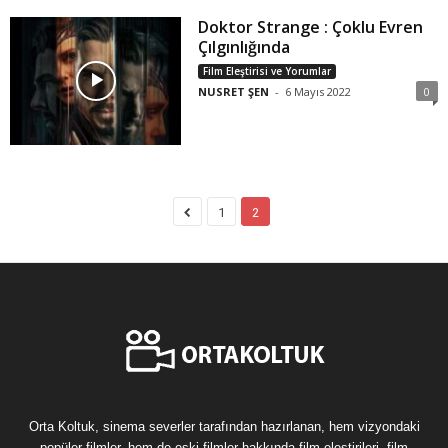
Doktor Strange : Çoklu Evren
Çılgınlığında
Film Eleştirisi ve Yorumlar
NUSRET ŞEN
-
6 Mayıs 2022
0
1
2
Orta Koltuk, sinema severler tarafından hazırlanan, hem vizyondaki
popüler filmler, hem de eski filmler hakkında film eleştirileri, film