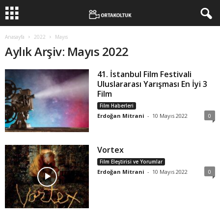
Anasayfa
2022
Mayıs
Aylık Arşiv: Mayıs 2022
41. İstanbul Film Festivali
Uluslararası Yarışması En İyi 3
Film
Film Haberleri
Erdoğan Mitrani
-
10 Mayıs 2022
0
Vortex
Film Eleştirisi ve Yorumlar
Erdoğan Mitrani
-
10 Mayıs 2022
0