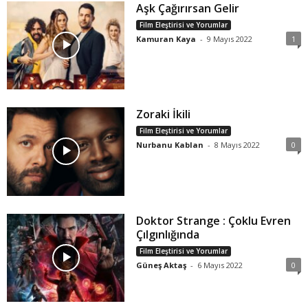
Aşk Çağırırsan Gelir
Film Eleştirisi ve Yorumlar
Kamuran Kaya
-
9 Mayıs 2022
1
Zoraki İkili
Film Eleştirisi ve Yorumlar
Nurbanu Kablan
-
8 Mayıs 2022
0
Doktor Strange : Çoklu Evren
Çılgınlığında
Film Eleştirisi ve Yorumlar
Güneş Aktaş
-
6 Mayıs 2022
0