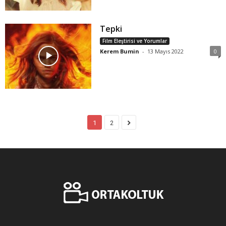
Tepki
Film Eleştirisi ve Yorumlar
Kerem Bumin
-
13 Mayıs 2022
0
1
2