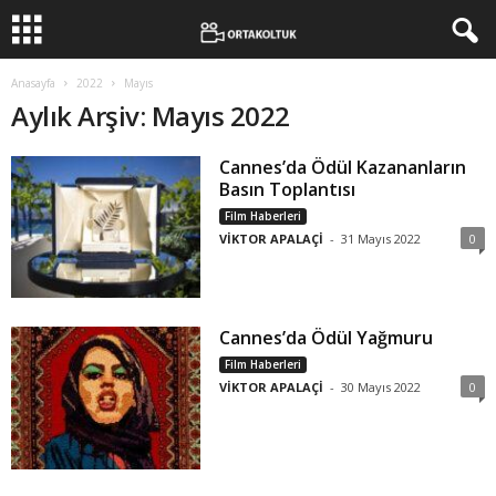
Anasayfa
2022
Mayıs
Aylık Arşiv: Mayıs 2022
Cannes’da Ödül Kazananların
Basın Toplantısı
Film Haberleri
VİKTOR APALAÇİ
-
31 Mayıs 2022
0
Cannes’da Ödül Yağmuru
Film Haberleri
VİKTOR APALAÇİ
-
30 Mayıs 2022
0