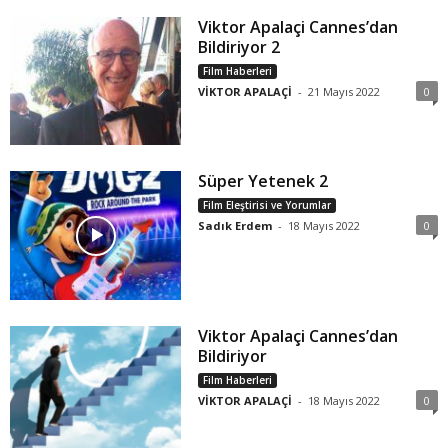
Viktor Apalaçi Cannes’dan
Bildiriyor 2
Film Haberleri
VİKTOR APALAÇİ
-
21 Mayıs 2022
0
Süper Yetenek 2
Film Eleştirisi ve Yorumlar
Sadık Erdem
-
18 Mayıs 2022
0
Viktor Apalaçi Cannes’dan
Bildiriyor
Film Haberleri
VİKTOR APALAÇİ
-
18 Mayıs 2022
0