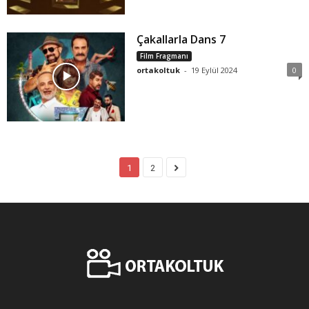
Çakallarla Dans 7
Film Fragmanı
ortakoltuk
-
19 Eylül 2024
0
1
2