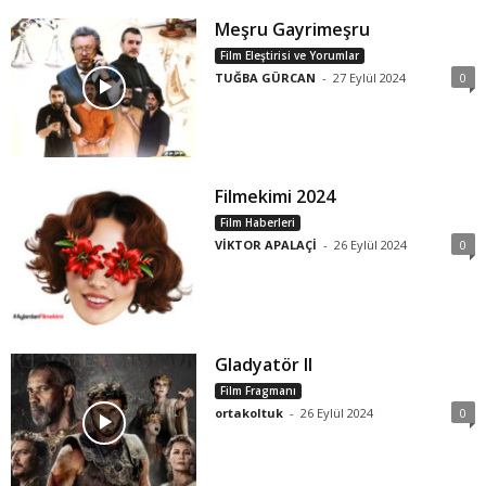
Meşru Gayrimeşru
Film Eleştirisi ve Yorumlar
TUĞBA GÜRCAN
-
27 Eylül 2024
0
Filmekimi 2024
Film Haberleri
VİKTOR APALAÇİ
-
26 Eylül 2024
0
Gladyatör II
Film Fragmanı
ortakoltuk
-
26 Eylül 2024
0