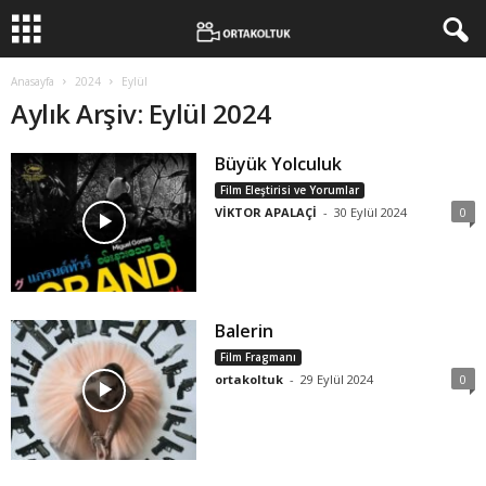
Anasayfa
2024
Eylül
Aylık Arşiv: Eylül 2024
Büyük Yolculuk
Film Eleştirisi ve Yorumlar
VİKTOR APALAÇİ
-
30 Eylül 2024
0
Balerin
Film Fragmanı
ortakoltuk
-
29 Eylül 2024
0