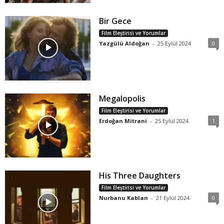
Bir Gece
Film Eleştirisi ve Yorumlar
Yazgülü Aldoğan
-
25 Eylül 2024
0
Megalopolis
Film Eleştirisi ve Yorumlar
Erdoğan Mitrani
-
25 Eylül 2024
1
His Three Daughters
Film Eleştirisi ve Yorumlar
Nurbanu Kablan
-
21 Eylül 2024
0