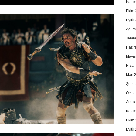
Kasım
Ekim 
Eylül
Ağust
Temm
Hazir
Mayıs
Nisan
Mart 
Şubat
Ocak 
Aralı
Kasım
Ekim 
Eylül