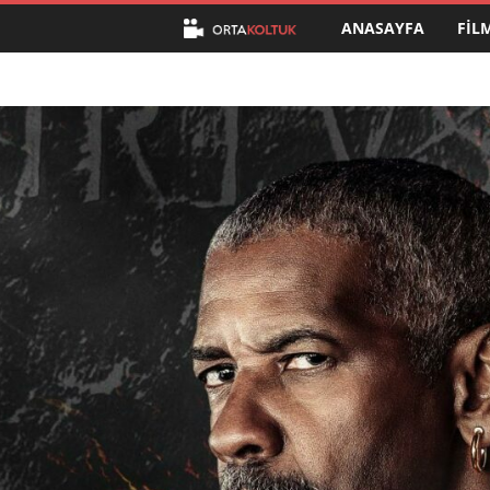
ANASAYFA
FIL
O
r
t
a
K
o
l
t
u
k