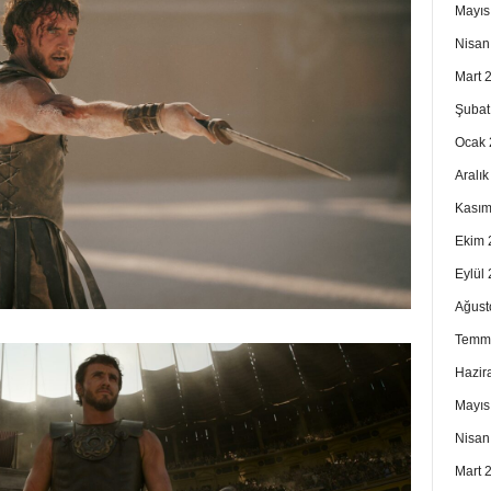
Mayıs
Nisan
Mart 
Şubat
Ocak 
Aralı
Kasım
Ekim 
Eylül
Ağust
Temm
Hazir
Mayıs
Nisan
Mart 