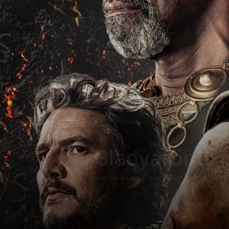
Gladyatör II
Yazar:
ortakoltuk
-
26 Eylül 2024
357