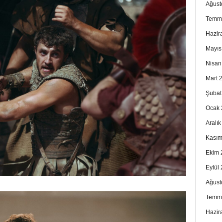
Ağust
Temm
Hazir
Mayıs
Nisan
Mart 
Şubat
Ocak 
Aralı
Kasım
Ekim 
Eylül
Ağust
Temm
Hazir