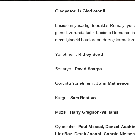
Gladyatör II / Gladiator II
Lucius’un yaşadığı topraklar Roma’yı yöne
gitmek zorunda kalır. Lucious Roma’nın iht
geçmişindeki hatalardan ders çıkarmak zo
Yönetmen :
Ridley Scott
Senaryo :
David Scarpa
Görüntü Yönetmeni :
John Mathieson
Kurgu :
Sam Restivo
Müzik :
Harry Gregson-Williams
Oyuncular :
Paul Mescal, Denzel Washin
Lior Raz, Derek Jacobi, Connie Nielse