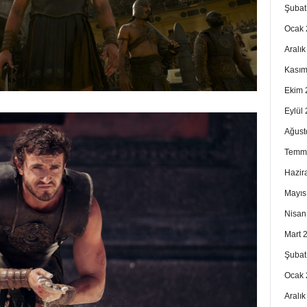
Şubat
Ocak 
Aralı
Kasım
Ekim 
Eylül
Ağust
Temm
Hazir
Mayıs
Nisan
Mart 
Şubat
Ocak 
Aralı