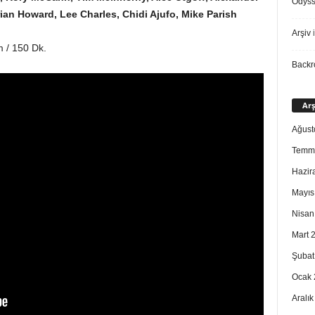
Odys
ian Howard, Lee Charles, Chidi Ajufo, Mike Parish
Arşiv
i
 / 150 Dk.
Back
Arş
Ağust
Temm
Hazir
Mayıs
Nisan
Mart 
Şubat
Ocak 
Aralı