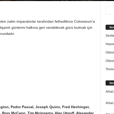
ten zalim imparatorlar tarafından fethedilince Colosseum’a
Son
işamlı günlerini halkına geri verebilecek gücü bulmak için
rundadır.
Sevile
Hayvan
Odys
Odys
Thoma
Son
Ahlat 
Ahlat 
gton, Pedro Pascal, Joseph Quinn, Fred Hechinger,
n, Rory McCann, Tim Mcinnerny, Alec Utgoff, Alexander