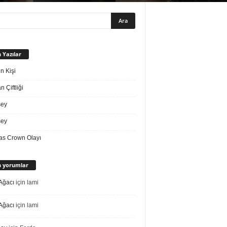
 Yazılar
n Kişi
 Çiftliği
sey
sey
s Crown Olayı
 yorumlar
Ağacı
için
lami
Ağacı
için
lami