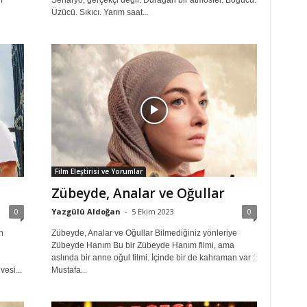
ı
Senaryo, gerçekçi değil. Durağan bir atmosfer. Boğucu.
Üzücü. Sıkıcı. Yarım saat...
Film Eleştirisi ve Yorumlar
Zübeyde, Analar ve Oğullar
0
Yazgülü Aldoğan
-
5 Ekim 2023
0
n
Zübeyde, Analar ve Oğullar Bilmediğiniz yönleriye
Zübeyde Hanım Bu bir Zübeyde Hanım filmi, ama
aslında bir anne oğul filmi. İçinde bir de kahraman var :
esi...
Mustafa...