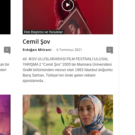
Film Eleştirisi ve Yorumlar
Cemil Şov
0
Erdoğan Mitrani
-
6 Temmuz 2021
0
40. İKSV ULUSLARARASI FİLM FESTİVALİ ULUSAL
lı bir
YARIŞMA 2 “Cemil Şov” 2005’de Marmara Üniversitesi
leri
Grafik bölümünden mezun olan 1983 İstanbul doğumlu
Barış Sarhan, Türkiye’nin önde gelen reklam
ajanslarında...