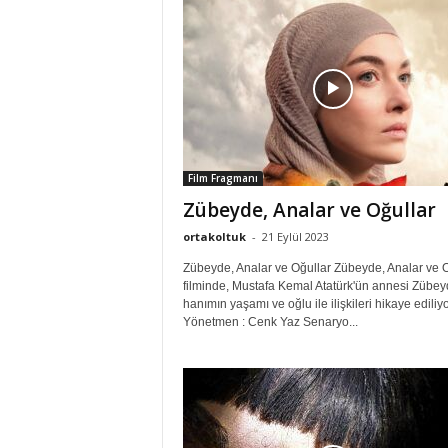
Film Fragmanı
Zübeyde, Analar ve Oğullar
ortakoltuk
-
21 Eylül 2023
Zübeyde, Analar ve Oğullar Zübeyde, Analar ve O
filminde, Mustafa Kemal Atatürk'ün annesi Zübe
hanımın yaşamı ve oğlu ile ilişkileri hikaye ediliyo
Yönetmen : Cenk Yaz Senaryo...