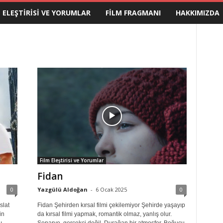
M ELEŞTIRISI VE YORUMLAR
FILM FRAGMANI
HAKKIMIZDA
Film Eleştirisi ve Yorumlar
Fidan
0
Yazgülü Aldoğan
-
6 Ocak 2025
0
slat
Fidan Şehirden kırsal filmi çekilemiyor Şehirde yaşayıp
in
da kırsal filmi yapmak, romantik olmaz, yanlış olur.