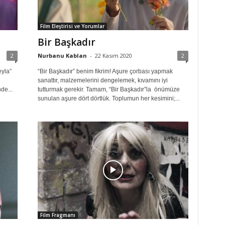
Film Eleştirisi ve Yorumlar
Bir Başkadır
2
Nurbanu Kablan
-
22 Kasım 2020
2
eyla”
“Bir Başkadır” benim fikrim! Aşure çorbası yapmak
sanattır, malzemelerini dengelemek, kıvamını iyi
de...
tutturmak gerekir. Tamam, “Bir Başkadır”la önümüze
sunulan aşure dört dörtlük. Toplumun her kesimini;...
Film Fragmanı