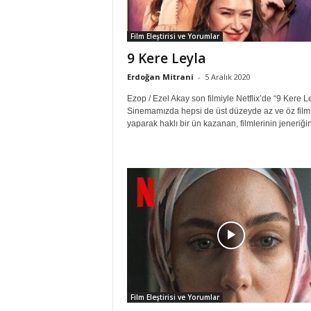
Film Eleştirisi ve Yorumlar
9 Kere Leyla
Erdoğan Mitrani
-
5 Aralık 2020
Ezop / Ezel Akay son filmiyle Netflix’de “9 Kere L
Sinemamızda hepsi de üst düzeyde az ve öz film
yaparak haklı bir ün kazanan, filmlerinin jeneriğin
Film Eleştirisi ve Yorumlar