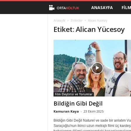
ANASAYFA
FIL
O
r
Anasayfa
Etiketler
Alican Yücesoy
Etiket: Alican Yücesoy
t
a
K
o
l
Film Eleştirisi ve Yorumlar
t
Bildiğin Gibi Değil
u
Kamuran Kaya
-
23 Ekim 2025
Bildiğin Gibi Değil Naturel ve sade bir anlatım Vu
k
Saraçoğlu'nun ikinci uzun metrajlı filmi üç kardeş