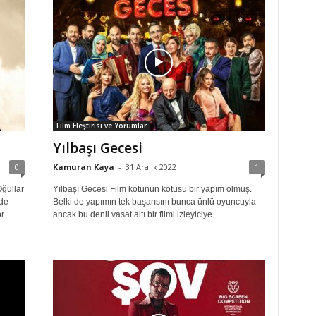
Film Eleştirisi ve Yorumlar
Yılbaşı Gecesi
0
Kamuran Kaya
-
31 Aralık 2022
1
ğullar
Yılbaşı Gecesi Film kötünün kötüsü bir yapım olmuş.
yde
Belki de yapımın tek başarısını bunca ünlü oyuncuyla
r.
ancak bu denli vasat altı bir filmi izleyiciye...