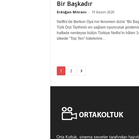
Bir Başkadır
Erdoğan Mitrani
-
19 Kasım 2020
Netflix’de Berkun Oya’nın fenomen dizisi “Bir Baş
Türk Dizi Tarihinin en sağlam oyunculuk gösterisi.
haftadır nerdeyse bütün Türkiye Neflix’in hâlen 1
ülkede “Top Ten” listelerine...
1
2
Orta Koltuk, sinema severler tarafından hazır