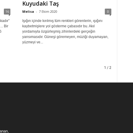
Kuyudaki Taş
16
Melisa
-
7 Ekim 2020
0
kadır”
Işığın içinde kırılmış tüm renkleri görenlerin, ışığını
.. Bir
kaybetmişlere yol gösterme çabasıdır bu. Akıl
6
yordamıyla özgürleşmiş zihinlerdeki gerçeğin
yansımasıdır. Güneşi göremeyen, müziği duyamayan,
yüzmeyi ve...
1 / 2
lanan,