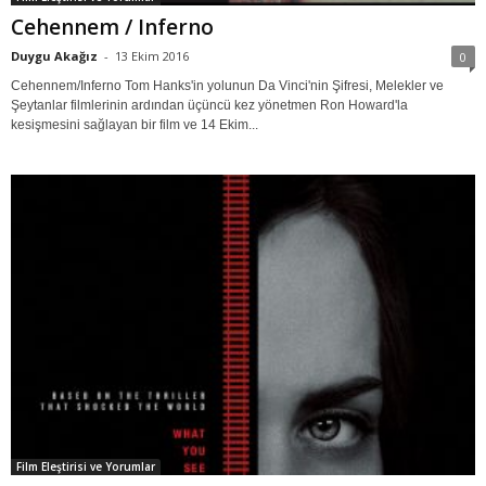
Cehennem / Inferno
Duygu Akağız
-
13 Ekim 2016
0
Cehennem/Inferno Tom Hanks'in yolunun Da Vinci'nin Şifresi, Melekler ve
Şeytanlar filmlerinin ardından üçüncü kez yönetmen Ron Howard'la
kesişmesini sağlayan bir film ve 14 Ekim...
Film Eleştirisi ve Yorumlar