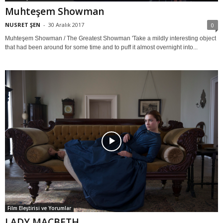
Muhteşem Showman
NUSRET ŞEN
-
30 Aralık 2017
0
Muhteşem Showman / The Greatest Showman 'Take a mildly interesting object
that had been around for some time and to puff it almost overnight into...
Film Eleştirisi ve Yorumlar
LADY MACBETH