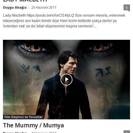
Duygu Akağız
-
25 Haziran 2017
0
Lady Macbeth https://youtu.be/vXwCf14fyLQ Size sorsam mesela, evlenmek
isteyeceğiniz son kadın kimdir diye Hani bizim kültürde çokça derler ya
'evlerden ırak' ya da 'allah düşmanımın başına vermesin'...
Film Eleştirisi ve Yorumlar
The Mummy / Mumya