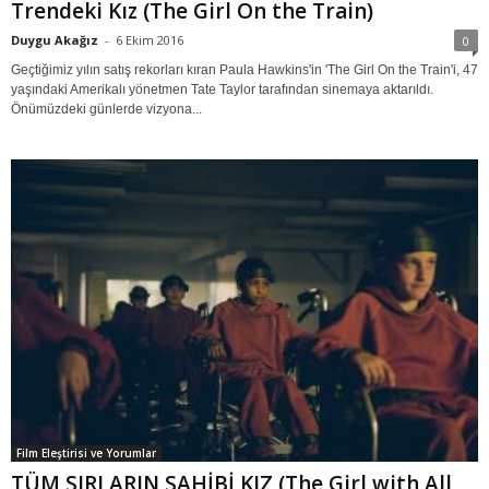
Trendeki Kız (The Girl On the Train)
Duygu Akağız
-
6 Ekim 2016
0
Geçtiğimiz yılın satış rekorları kıran Paula Hawkins'in 'The Girl On the Train'i, 47
yaşındaki Amerikalı yönetmen Tate Taylor tarafından sinemaya aktarıldı.
Önümüzdeki günlerde vizyona...
Film Eleştirisi ve Yorumlar
TÜM SIRLARIN SAHİBİ KIZ (The Girl with All