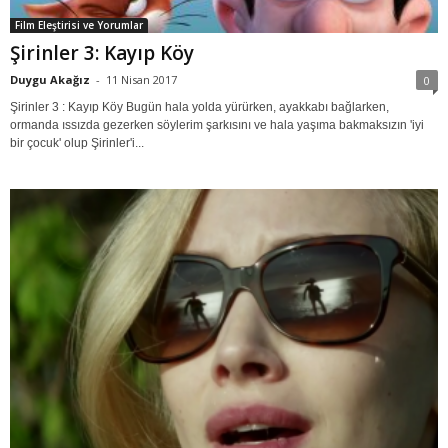
Film Eleştirisi ve Yorumlar
Şirinler 3: Kayıp Köy
Duygu Akağız
-
11 Nisan 2017
0
Şirinler 3 : Kayıp Köy Bugün hala yolda yürürken, ayakkabı bağlarken,
ormanda ıssızda gezerken söylerim şarkısını ve hala yaşıma bakmaksızın 'iyi
bir çocuk' olup Şirinler'i...