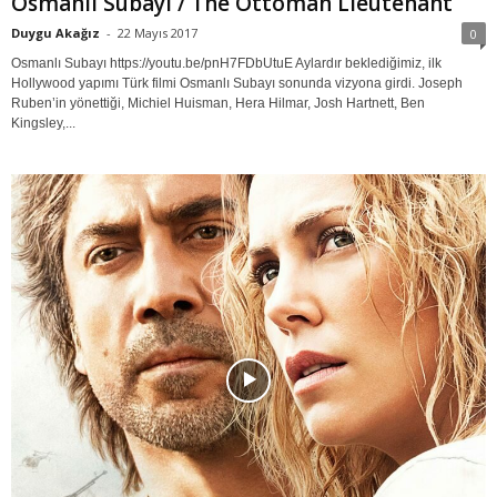
Osmanlı Subayı / The Ottoman Lieutenant
Duygu Akağız
-
22 Mayıs 2017
0
Osmanlı Subayı https://youtu.be/pnH7FDbUtuE Aylardır beklediğimiz, ilk
Hollywood yapımı Türk filmi Osmanlı Subayı sonunda vizyona girdi. Joseph
Ruben’in yönettiği, Michiel Huisman, Hera Hilmar, Josh Hartnett, Ben
Kingsley,...