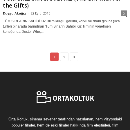
the Gifts)
Duygu Akağız
-
22 Eylül 2016
0
TÜM SIRLARIN SAHİBİ KIZ Bilim kurgu, gerilim, korku ve dram gibi başlıca
türleri bir arada barındıran 'Tüm Sırların Sahibi Kız' filminin yönetmen
koltuğunda Doctor Who,...
1
2
Orta Koltuk, sinema severler tarafından hazırlanan, hem vizyondaki
popüler filmler, hem de eski filmler hakkında film eleştirileri, film