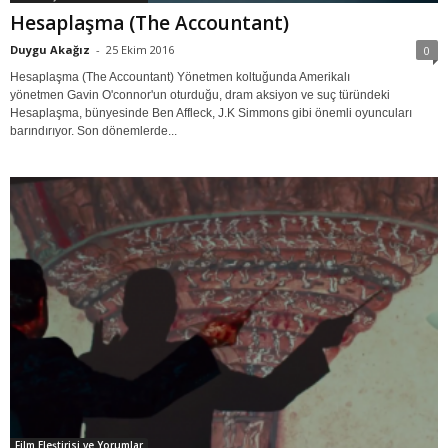
Hesaplaşma (The Accountant)
Duygu Akağız
-
25 Ekim 2016
0
Hesaplaşma (The Accountant) Yönetmen koltuğunda Amerikalı
yönetmen Gavin O'connor'un oturduğu, dram aksiyon ve suç türündeki
Hesaplaşma, bünyesinde Ben Affleck, J.K Simmons gibi önemli oyuncuları
barındırıyor. Son dönemlerde...
Film Eleştirisi ve Yorumlar