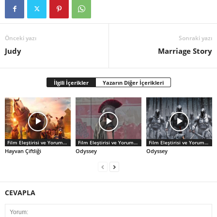
Önceki yazı
Sonraki yazı
Judy
Marriage Story
İlgili İçerikler
Yazarın Diğer İçerikleri
Film Eleştirisi ve Yorumlar
Film Eleştirisi ve Yorumlar
Film Eleştirisi ve Yorumlar
Hayvan Çiftliği
Odyssey
Odyssey
CEVAPLA