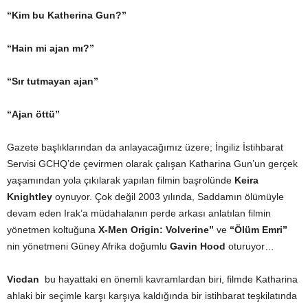
“Kim bu Katherina Gun?”
“Hain mi ajan mı?”
“Sır tutmayan ajan”
“Ajan öttü”
Gazete başlıklarından da anlayacağımız üzere; İngiliz İstihbarat
Servisi GCHQ’de çevirmen olarak çalışan Katharina Gun’un gerçek
yaşamından yola çıkılarak yapılan filmin başrolünde
Keira
Knightley
oynuyor. Çok değil 2003 yılında, Saddamın ölümüyle
devam eden Irak’a müdahalanın perde arkası anlatılan filmin
yönetmen koltuğuna
X-Men Origin: Volverine”
ve
“Ölüm Emri”
nin yönetmeni Güney Afrika doğumlu
Gavin Hood
oturuyor…
Vicdan
bu hayattaki en önemli kavramlardan biri, filmde Katharina
ahlaki bir seçimle karşı karşıya kaldığında bir istihbarat teşkilatında