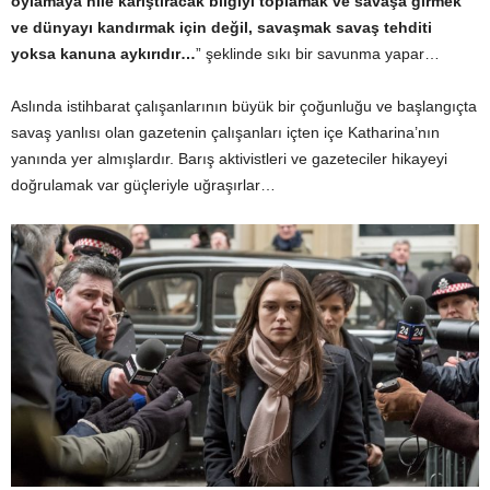
oylamaya hile karıştıracak bilgiyi toplamak ve savaşa girmek
ve dünyayı kandırmak için değil, savaşmak savaş tehditi
yoksa kanuna aykırıdır…
” şeklinde sıkı bir savunma yapar…
Aslında istihbarat çalışanlarının büyük bir çoğunluğu ve başlangıçta
savaş yanlısı olan gazetenin çalışanları içten içe Katharina’nın
yanında yer almışlardır. Barış aktivistleri ve gazeteciler hikayeyi
doğrulamak var güçleriyle uğraşırlar…