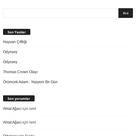
Son Yazılar
Hayvan Çiftliği
Odyssey
Odyssey
Thomas Crown Olayı
Örümcek Adam : Yepyeni Bir Gün
Son yorumlar
Ahlat Ağacı
için
lami
Ahlat Ağacı
için
lami