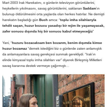
Mart 2003 Irak Harekatını, o günlerin televizyon görüntülerini,
heykellerin yıkılmasını, savaş görüntülerini, saklanan
Saddam
’ın
bulunup öldürülmesini orta yaşlarda olan herkes hatırlar. Ne demişti
harekatın başladığı gün
Buch
amca:
“
toplu imha silahlarıyla
tehdit saçan, huzur bozucu yasadışı bir rejim ile yaşamayacak,
zafer sonucu dışında hiç bir sonucu kabul etmeyeceğiz
”
Yani, “
huzuru bozacaksam ben bozarım, benim dışımda kimse
huzur bozamaz
“demek istediğini biz o günlerde zaten anlamıştık
da anlamayanlara savaş gerekçesi sunmak gerekliydi. “Irak’ın
elinde kimyasal toplu imha silahları var” diyerek Birleşmiş Milletleri
savaş kararına destek vermeye çağırmıştı…