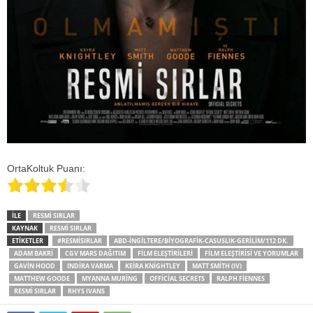
OrtaKoltuk Puanı:
İLE
RESMI SIRLAR
KAYNAK
RESMI SIRLAR
ETİKETLER
#RESMISIRLAR
ABD-İNGILTERE/BIYOGRAFIK-CASUSLIK-GERILIM/112 DK.
ADAM BAKRI
CGV MARS DAĞITIM
FILM ELEŞTIRILERI
FILM ELEŞTIRISI VE YORUMLAR
GAVIN HOOD
INDIRA VARMA
KEIRA KNIGHTLEY
MATT SMITH (IV)
MATTHEW GOODE
MYANNA MURING
OFFICIAL SECRETS
RALPH FIENNES
RESMI SIRLAR
RHYS IVANS