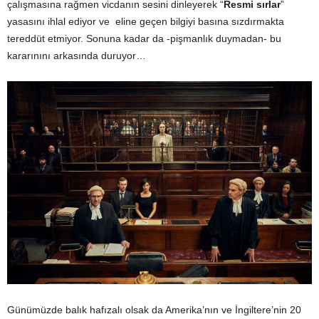
çalışmasına rağmen vicdanın sesini dinleyerek “
Resmi sırlar
”
yasasını ihlal ediyor ve eline geçen bilgiyi basına sızdırmakta
tereddüt etmiyor. Sonuna kadar da -pişmanlık duymadan- bu
kararınını arkasında duruyor…
Günümüzde balık hafızalı olsak da Amerika’nın ve İngiltere’nin 20