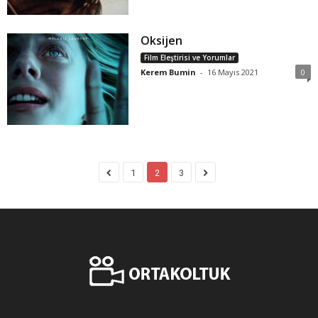
Oksijen
Film Eleştirisi ve Yorumlar
Kerem Bumin
-
16 Mayıs 2021
0
1
2
3