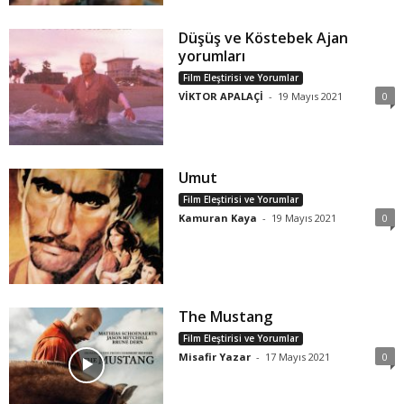
Düşüş ve Köstebek Ajan
yorumları
Film Eleştirisi ve Yorumlar
VİKTOR APALAÇİ
-
19 Mayıs 2021
0
Umut
Film Eleştirisi ve Yorumlar
Kamuran Kaya
-
19 Mayıs 2021
0
The Mustang
Film Eleştirisi ve Yorumlar
Misafir Yazar
-
17 Mayıs 2021
0