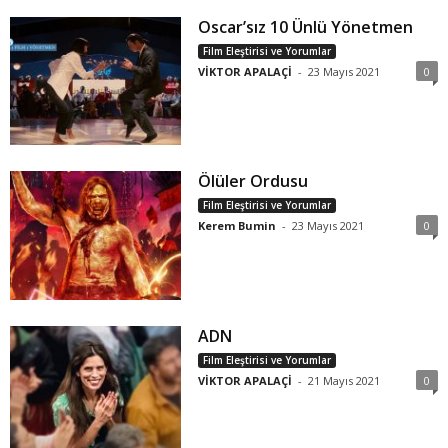
Oscar’sız 10 Ünlü Yönetmen
Film Eleştirisi ve Yorumlar
VİKTOR APALAÇİ
-
23 Mayıs 2021
0
Ölüler Ordusu
Film Eleştirisi ve Yorumlar
Kerem Bumin
-
23 Mayıs 2021
0
ADN
Film Eleştirisi ve Yorumlar
VİKTOR APALAÇİ
-
21 Mayıs 2021
0