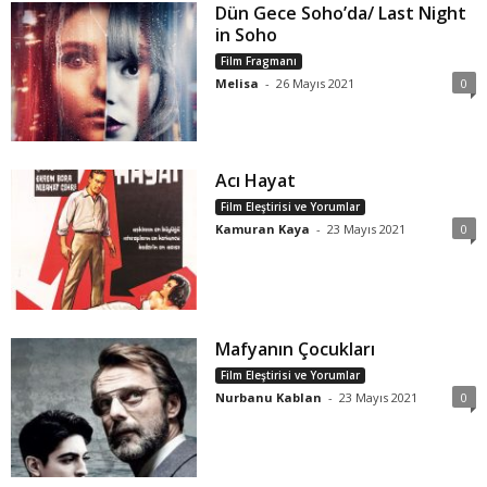
Dün Gece Soho’da/ Last Night
in Soho
Film Fragmanı
Melisa
-
26 Mayıs 2021
0
Acı Hayat
Film Eleştirisi ve Yorumlar
Kamuran Kaya
-
23 Mayıs 2021
0
Mafyanın Çocukları
Film Eleştirisi ve Yorumlar
Nurbanu Kablan
-
23 Mayıs 2021
0