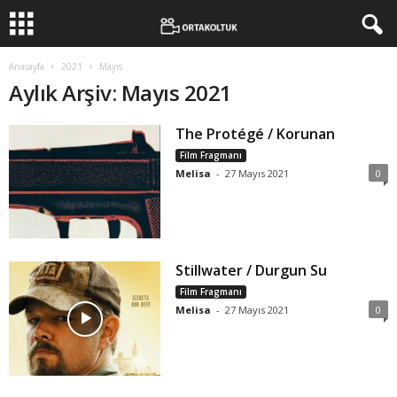
Anasayfa
2021
Mayıs
Aylık Arşiv: Mayıs 2021
The Protégé / Korunan
Film Fragmanı
Melisa
-
27 Mayıs 2021
0
Stillwater / Durgun Su
Film Fragmanı
Melisa
-
27 Mayıs 2021
0