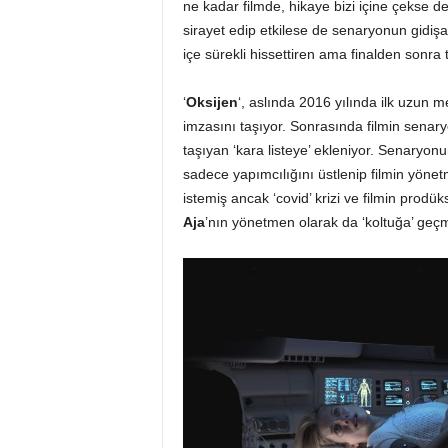
ne kadar filmde, hikaye bizi içine çekse d
sirayet edip etkilese de senaryonun gidişatı
içe sürekli hissettiren ama finalden sonra
‘
Oksijen
‘, aslında 2016 yılında ilk uzun 
imzasını taşıyor. Sonrasında filmin senar
taşıyan ‘kara listeye’ ekleniyor. Senaryon
sadece yapımcılığını üstlenip filmin yönet
istemiş ancak ‘covid’ krizi ve filmin prodü
Aja
’nın yönetmen olarak da ‘koltuğa’ ge