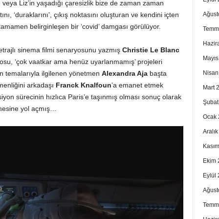
e veya Liz’in yaşadığı çaresizlik bize de zaman zaman
nı, ‘duraklarını’, çıkış noktasını oluşturan ve kendini içten
Ağust
 tamamen belirginleşen bir ‘covid’ damgası görülüyor.
Temm
Hazir
metrajlı sinema filmi senaryosunu yazmış
Christie Le Blanc
Mayıs
yosu, ‘çok vaatkar ama henüz uyarlanmamış’ projeleri
un temalarıyla ilgilenen yönetmen
Alexandra Aja
başta
Nisan
menliğini arkadaşı
Franck Knalfoun
’a emanet etmek
Mart 
ksiyon sürecinin hızlıca Paris’e taşınmış olması sonuç olarak
Şubat
çmesine yol açmış…
Ocak 
Aralı
Kasım
Ekim 
Eylül
Ağust
Temm