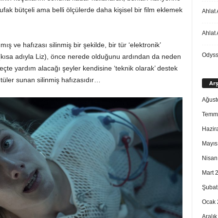
 ufak bütçeli ama belli ölçülerde daha kişisel bir film eklemek
Ahlat 
Ahlat 
ş ve hafızası silinmiş bir şekilde, bir tür ‘elektronik’
Odys
 (kısa adıyla Liz), önce nerede olduğunu ardından da neden
çte yardım alacağı şeyler kendisine ‘teknik olarak’ destek
ntüler sunan silinmiş hafızasıdır…
Arş
Ağust
Temm
Hazir
Mayıs
Nisan
Mart 
Şubat
Ocak 
Aralı