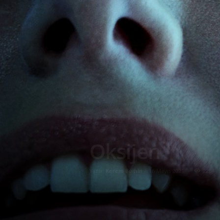
Oksijen
Yazar:
Kerem Bumin
-
16 Mayıs 2021
2254