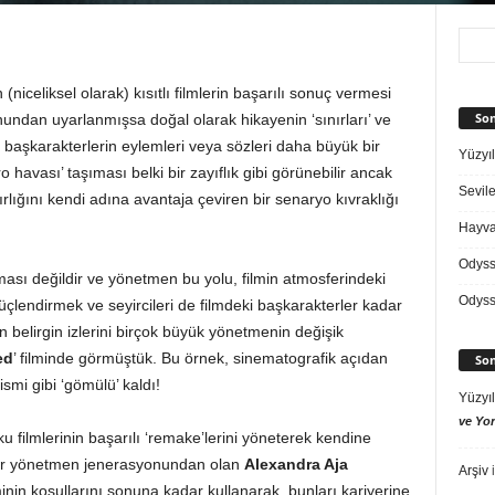
niceliksel olarak) kısıtlı filmlerin başarılı sonuç vermesi
Son
yunundan uyarlanmışsa doğal olarak hikayenin ‘sınırları’ ve
e başkarakterlerin eylemleri veya sözleri daha büyük bir
Yüzyıl
 havası’ taşıması belki bir zayıflık gibi görünebilir ancak
Sevile
lığını kendi adına avantaja çeviren bir senaryo kıvraklığı
Hayvan
Odys
aması değildir ve yönetmen bu yolu, filmin atmosferindeki
Odys
güçlendirmek ve seyircileri de filmdeki başkarakterler kadar
en belirgin izlerini birçok büyük yönetmenin değişik
ed
’ filminde görmüştük. Bu örnek, sinematografik açıdan
Son
smi gibi ‘gömülü’ kaldı!
Yüzyıl
ve Yor
 filmlerinin başarılı ‘remake’lerini yöneterek kendine
ç bir yönetmen jenerasyonundan olan
Alexandra Aja
Arşiv
i
nin koşullarını sonuna kadar kullanarak, bunları kariyerine