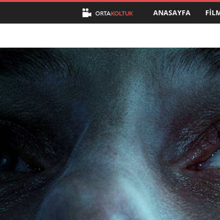
ANASAYFA
FIL
O
r
t
a
K
o
l
t
u
k