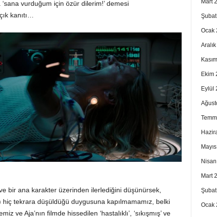
Mart 
 ‘sana vurduğum için özür dilerim!’ demesi
çık kanıtı…
Şubat
Ocak 
Aralı
Kasım
Ekim 
Eylül
Ağust
Temm
Hazir
Mayıs
Nisan
Mart 
 bir ana karakter üzerinden ilerlediğini düşünürsek,
Şubat
!) hiç tekrara düşüldüğü duygusuna kapılmamamız, belki
Ocak 
 ve Aja’nın filmde hissedilen ‘hastalıklı’, ‘sıkışmış’ ve