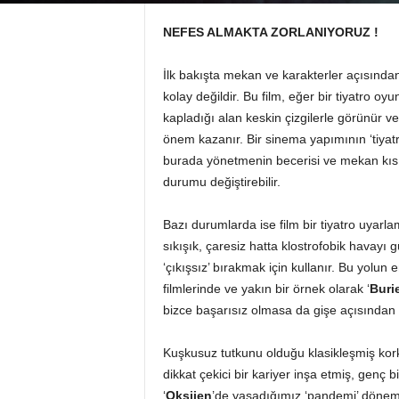
NEFES ALMAKTA ZORLANIYORUZ !
İlk bakışta mekan ve karakterler açısından (
kolay değildir. Bu film, eğer bir tiyatro o
kapladığı alan keskin çizgilerle görünür v
önem kazanır. Bir sinema yapımının ‘tiyatro
burada yönetmenin becerisi ve mekan kısır
durumu değiştirebilir.
Bazı durumlarda ise film bir tiyatro uyarl
sıkışık, çaresiz hatta klostrofobik havayı 
‘çıkışsız’ bırakmak için kullanır. Bu yolun 
filmlerinde ve yakın bir örnek olarak ‘
Buri
bizce başarısız olmasa da gişe açısından i
Kuşkusuz tutkunu olduğu klasikleşmiş korku
dikkat çekici bir kariyer inşa etmiş, gen
‘
Oksijen
’de yaşadığımız ‘pandemi’ dönemi