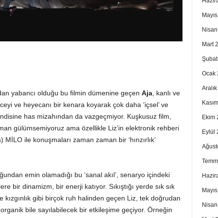
Hazir
Mayıs
Nisan
Mart 
Şubat
Ocak 
Aralı
ından yabancı olduğu bu filmin dümenine geçen
Aja
, kanlı ve
Kasım
nceyi ve heyecanı bir kenara koyarak çok daha ‘içsel’ ve
kendisine has mizahından da vazgeçmiyor. Kuşkusuz film,
Ekim 
man gülümsemiyoruz ama özellikle Liz’in elektronik rehberi
Eylül
ş) MİLO ile konuşmaları zaman zaman bir ‘hınzırlık’
Ağust
Temm
undan emin olamadığı bu ‘sanal akıl’, senaryo içindeki
Hazir
lere bir dinamizm, bir enerji katıyor. Sıkıştığı yerde sık sık
Mayıs
ve kızgınlık gibi birçok ruh halinden geçen Liz, tek doğrudan
Nisan
organik bile sayılabilecek bir etkileşime geçiyor. Örneğin