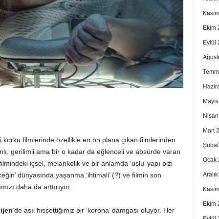
Kasım
Ekim 
Eylül
Ağust
Temm
Hazir
Mayıs
Nisan
Mart 
i korku filmlerinde özellikle en ön plana çıkan filmlerinden
Şubat
kanlı, gerilimli ama bir o kadar da eğlenceli ve absürde varan
Ocak 
lmindeki içsel, melankolik ve bir anlamda ‘uslu’ yapı bizi
eceğin’ dünyasında yaşanma ‘ihtimali’ (?) ve filmin son
Aralı
ızı daha da arttırıyor.
Kasım
Ekim 
ijen
’de asıl hissettiğimiz bir ‘korona’ damgası oluyor. Her
Eylül