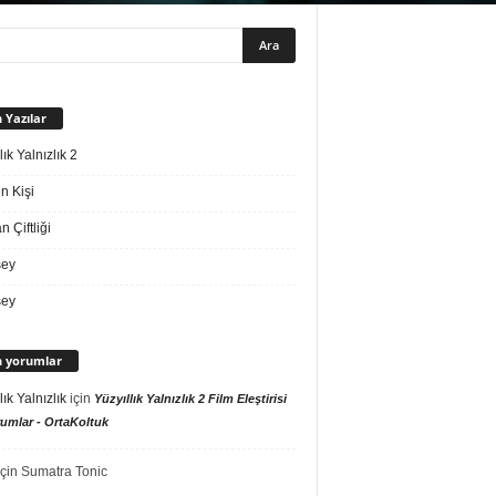
 Yazılar
lık Yalnızlık 2
n Kişi
 Çiftliği
sey
sey
 yorumlar
lık Yalnızlık
için
Yüzyıllık Yalnızlık 2 Film Eleştirisi
umlar - OrtaKoltuk
çin
Sumatra Tonic