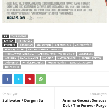
İLE
THE PROTÉGÉ
KAYNAK
THE PROTÉGÉ
ETİKETLER
#KORUNAN
#NUSRETŞEN
#ORTAKOLTUK
#THEPROTÉGÉ
FILM ELEŞTIRILERI
FILM ELEŞTIRISI VE YORUMLAR
HTTPS://WWW.IMDB.COM/TITLE/TT6079772?REF_=NV_SR_SRSG_0
JACK DERGES
KORUNAN
MADALINA ANEA
MAGGIE Q
MARTIN CAMPBELL
MICHAEL KEATON
ORI PFEFFER
PATRICK MALAHIDE
ROBERT PATRICK
SAMUEL L. JACKSON
THE PROTÉGÉ
Önceki yazı
Sonraki yazı
Stillwater / Durgun Su
Arınma Gecesi : Sonsuza
Dek / The Forever Purge