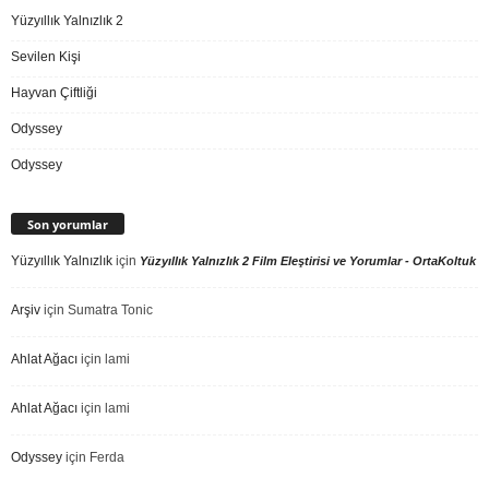
Yüzyıllık Yalnızlık 2
Sevilen Kişi
Hayvan Çiftliği
Odyssey
Odyssey
Son yorumlar
Yüzyıllık Yalnızlık
için
Yüzyıllık Yalnızlık 2 Film Eleştirisi ve Yorumlar - OrtaKoltuk
Arşiv
için
Sumatra Tonic
Ahlat Ağacı
için
lami
Ahlat Ağacı
için
lami
Odyssey
için
Ferda