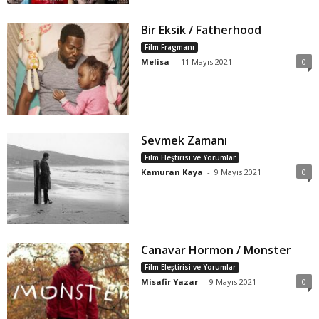
Bir Eksik / Fatherhood
Film Fragmanı
Melisa
-
11 Mayıs 2021
0
Sevmek Zamanı
Film Eleştirisi ve Yorumlar
Kamuran Kaya
-
9 Mayıs 2021
0
Canavar Hormon / Monster
Film Eleştirisi ve Yorumlar
Misafir Yazar
-
9 Mayıs 2021
0