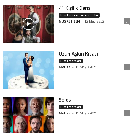
41 Kişilik Dans
Film Eleştirisi ve Yorumlar
NUSRET ŞEN
-
12 Mayıs 2021
0
Uzun Aşkın Kısası
Film Fragmanı
Melisa
-
11 Mayıs 2021
0
Solos
Film Fragmanı
Melisa
-
11 Mayıs 2021
0