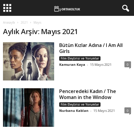
Anasayfa
2021
Mayıs
Aylık Arşiv: Mayıs 2021
Bütün Kızlar Adına / I Am All
Girls
Film Eleştirisi ve Yorumlar
Kamuran Kaya
-
15 Mayıs 2021
0
Penceredeki Kadın / The
Woman in the Window
Film Eleştirisi ve Yorumlar
Nurbanu Kablan
-
15 Mayıs 2021
0