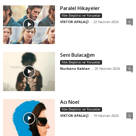
Paralel Hikayeler
Film Eleştirisi ve Yorumlar
VİKTOR APALAÇİ
-
22 Haziran 2026
0
Seni Bulacağım
Film Eleştirisi ve Yorumlar
Nurbanu Kablan
-
20 Haziran 2026
0
Acı Noel
Film Eleştirisi ve Yorumlar
VİKTOR APALAÇİ
-
19 Haziran 2026
0