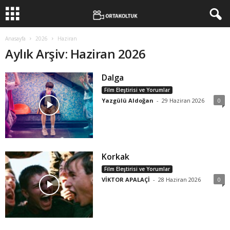
Anasayfa
2026
Haziran
Aylık Arşiv: Haziran 2026
Dalga
Film Eleştirisi ve Yorumlar
Yazgülü Aldoğan
-
29 Haziran 2026
0
Korkak
Film Eleştirisi ve Yorumlar
VİKTOR APALAÇİ
-
28 Haziran 2026
0