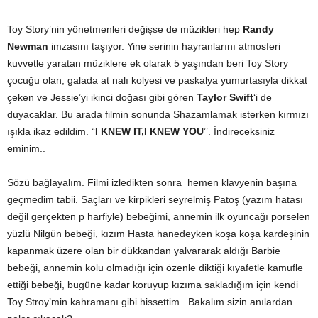
Toy Story’nin yönetmenleri değişse de müzikleri hep
Randy
Newman
imzasını taşıyor. Yine serinin hayranlarını atmosferi
kuvvetle yaratan müziklere ek olarak 5 yaşından beri Toy Story
çocuğu olan, galada at nalı kolyesi ve paskalya yumurtasıyla dikkat
çeken ve Jessie’yi ikinci doğası gibi gören
Taylor Swift
‘i de
duyacaklar. Bu arada filmin sonunda Shazamlamak isterken kırmızı
ışıkla ikaz edildim. “
I KNEW IT,I KNEW YOU
’’. İndireceksiniz
eminim..
Sözü bağlayalım. Filmi izledikten sonra hemen klavyenin başına
geçmedim tabii. Saçları ve kirpikleri seyrelmiş Patoş (yazım hatası
değil gerçekten p harfiyle) bebeğimi, annemin ilk oyuncağı porselen
yüzlü Nilgün bebeği, kızım Hasta hanedeyken koşa koşa kardeşinin
kapanmak üzere olan bir dükkandan yalvararak aldığı Barbie
bebeği, annemin kolu olmadığı için özenle diktiği kıyafetle kamufle
ettiği bebeği, bugüne kadar koruyup kızıma sakladığım için kendi
Toy Stroy’min kahramanı gibi hissettim.. Bakalım sizin anılardan