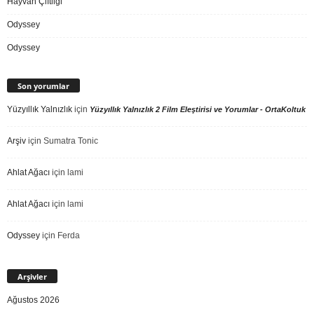
Hayvan Çiftliği
Odyssey
Odyssey
Son yorumlar
Yüzyıllık Yalnızlık
için
Yüzyıllık Yalnızlık 2 Film Eleştirisi ve Yorumlar - OrtaKoltuk
Arşiv
için
Sumatra Tonic
Ahlat Ağacı
için
lami
Ahlat Ağacı
için
lami
Odyssey
için
Ferda
Arşivler
Ağustos 2026