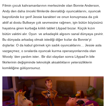
Filmin çocuk kahramanlarının merkezinde olan Bonnie Anderson,
Andy den daha önceki filmlerde devraldığı oyuncaklarını, oyuncak
başrolünde kız şerif Jessie karakteri ve onun konuşmasa da çok
aktif at dostu Bullseye çok sevmesine rağmen, işin bütün büyüsünü
hayatına giren kurbağa kılıklı tablet Lilypad bozar. Küçük kızın
bütün vaktini alır. Oyun ve arkadaşlık algısını sanal dünyaya çevirir.
Bu dünyada arkadaş olmak istediği diğer kızlar da Bonnie’yi
dışlarlar. O da kabul görmek için sadık oyuncaklarını… Jessie asla
vazgeçmez, o sıralarda oyuncak kurma operasyonlarında olan
Woody ‘den yardım ister.. Bir dizi olaydan sonra Lilypad’in bile
fikirlerinin değişiminde teknolojik aksaklıkların yetersizliklerin
komikliğine gülüyorsunuz.