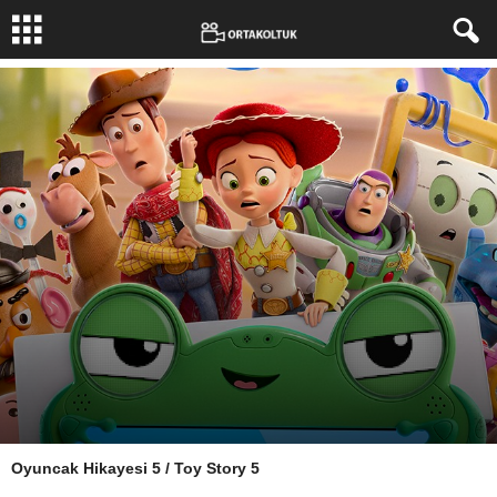
Oyuncak Hikayesi 5 / Toy Story 5
Yazar:
Zeynep KASIMLİOGLU
-
18 Haziran 2026
1613
0