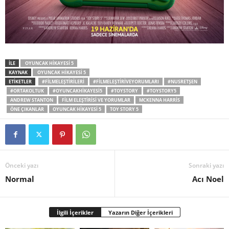
İLE
OYUNCAK HIKAYESI 5
KAYNAK
OYUNCAK HIKAYESI 5
ETİKETLER
#FILMELEŞTIRILERI
#FILMELEŞTIRIVEYORUMLARI
#NUSRETŞEN
#ORTAKOLTUK
#OYUNCAKHIKAYESI5
#TOYSTORY
#TOYSTORY5
ANDREW STANTON
FILM ELEŞTIRISI VE YORUMLAR
MCKENNA HARRIS
ÖNE ÇIKANLAR
OYUNCAK HIKAYESI 5
TOY STORY 5
Önceki yazı
Sonraki yazı
Normal
Acı Noel
İlgili İçerikler
Yazarın Diğer İçerikleri