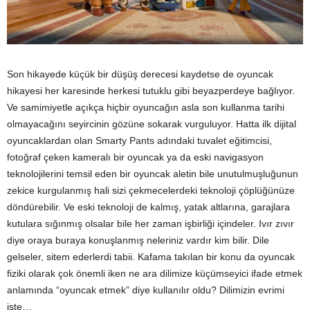
Son hikayede küçük bir düşüş derecesi kaydetse de oyuncak
hikayesi her karesinde herkesi tutuklu gibi beyazperdeye bağlıyor.
Ve samimiyetle açıkça hiçbir oyuncağın asla son kullanma tarihi
olmayacağını seyircinin gözüne sokarak vurguluyor. Hatta ilk dijital
oyuncaklardan olan Smarty Pants adındaki tuvalet eğitimcisi,
fotoğraf çeken kameralı bir oyuncak ya da eski navigasyon
teknolojilerini temsil eden bir oyuncak aletin bile unutulmuşluğunun
zekice kurgulanmış hali sizi çekmecelerdeki teknoloji çöplüğünüze
döndürebilir. Ve eski teknoloji de kalmış, yatak altlarına, garajlara
kutulara sığınmış olsalar bile her zaman işbirliği içindeler. Ivır zıvır
diye oraya buraya konuşlanmış neleriniz vardır kim bilir. Dile
gelseler, sitem ederlerdi tabii. Kafama takılan bir konu da oyuncak
fiziki olarak çok önemli iken ne ara dilimize küçümseyici ifade etmek
anlamında “oyuncak etmek” diye kullanılır oldu? Dilimizin evrimi
işte…