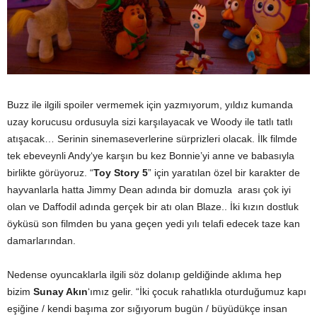
Buzz ile ilgili spoiler vermemek için yazmıyorum, yıldız kumanda
uzay korucusu ordusuyla sizi karşılayacak ve Woody ile tatlı tatlı
atışacak… Serinin sinemaseverlerine sürprizleri olacak. İlk filmde
tek ebeveynli Andy‘ye karşın bu kez Bonnie’yi anne ve babasıyla
birlikte görüyoruz. “
Toy Story 5
” için yaratılan özel bir karakter de
hayvanlarla hatta Jimmy Dean adında bir domuzla arası çok iyi
olan ve Daffodil adında gerçek bir atı olan Blaze.. İki kızın dostluk
öyküsü son filmden bu yana geçen yedi yılı telafi edecek taze kan
damarlarından.
Nedense oyuncaklarla ilgili söz dolanıp geldiğinde aklıma hep
bizim
Sunay Akın
‘ımız gelir. “İki çocuk rahatlıkla oturduğumuz kapı
eşiğine / kendi başıma zor sığıyorum bugün / büyüdükçe insan