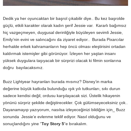
Dedik ya her oyuncaktan bir başrol çıkabilir diye.. Bu kez başrolde
güçlü, etkili karakter olarak kadın şerif Jessie var. Kararlı bağımsız
hiç vazgeçmeyen, duygusal derinliğiyle büyüleyen sevimli Jessie,
Emily’nin evini ve salıncağını da ziyaret ediyor.. Burada Pixarcılar
herhalde erkek kahramanların hep öncü olması eleştirisini ortadan
kaldırmak istemişler gibi görünüyor. İzleyen her yaştan insanı
yüksek duygulara taşıyacak bir sürprizi olacak ki filmin sonlarına
doğru bayılacaksınız.
Buzz Lightyear hayranları burada mısınız? Disney’in marka
değerine büyük katkıda bulunduğu ışık yılı tutkunları, sıkı durun
sadece kendisi değil, ordusu karşılayacak sizi. Üstelik hikayenin
yönünü sürpriz şekilde değiştirecekler. Çok gülümseyeceksiniz çok..
Dayanamayıp yazıyorum, nasılsa izleyeceğinizi bildiğim için_ Buzz
sonunda Jessie’e evlenme teklif ediyor. Nasıl olduğunu ve
sonuçlandığını yine “
Toy Story 5
“e bırakalım.