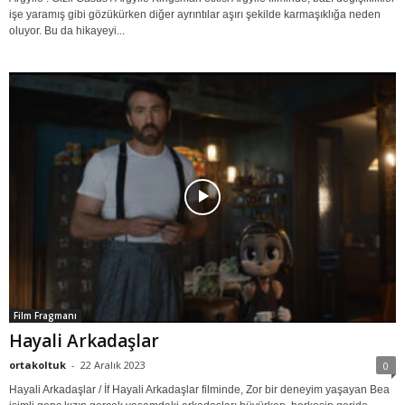
işe yaramış gibi gözükürken diğer ayrıntılar aşırı şekilde karmaşıklığa neden
oluyor. Bu da hikayeyi...
Film Fragmanı
Hayali Arkadaşlar
ortakoltuk
-
22 Aralık 2023
0
Hayali Arkadaşlar / İf Hayali Arkadaşlar filminde, Zor bir deneyim yaşayan Bea