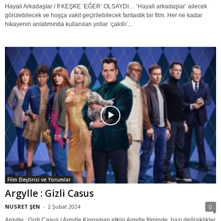
Hayali Arkadaşlar / İf KEŞKE ‘EĞER’ OLSAYDI… ‘Hayali arkadaşlar’ ailecek
görülebilecek ve hoşça vakit geçirilebilecek fantastik bir film. Her ne kadar
hikayenin anlatımında kullanılan yollar ‘çakıllı’...
Film Eleştirisi ve Yorumlar
Argylle : Gizli Casus
NUSRET ŞEN
-
2 Şubat 2024
0
Argylle : Gizli Casus / Argylle Kingsman etkisi Argylle filminde, bazı değişiklikler