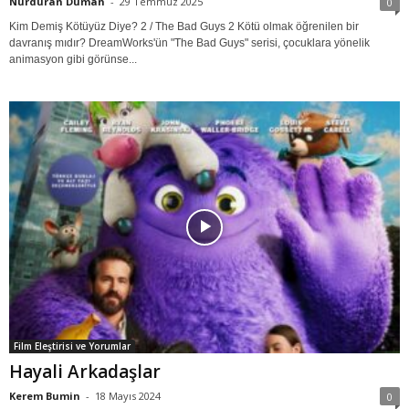
Nurduran Duman
-
29 Temmuz 2025
0
Kim Demiş Kötüyüz Diye? 2 / The Bad Guys 2 Kötü olmak öğrenilen bir
davranış mıdır? DreamWorks'ün "The Bad Guys" serisi, çocuklara yönelik
animasyon gibi görünse...
Film Eleştirisi ve Yorumlar
Hayali Arkadaşlar
Kerem Bumin
-
18 Mayıs 2024
0