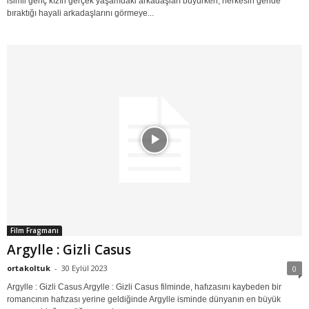
isimli genç kızın gerçek yaşamdaki arkadaşları büyürken, herkesin geride
bıraktığı hayali arkadaşlarını görmeye...
Film Fragmanı
Argylle : Gizli Casus
ortakoltuk
-
30 Eylül 2023
0
Argylle : Gizli Casus Argylle : Gizli Casus filminde, hafızasını kaybeden bir
romancının hafızası yerine geldiğinde Argylle isminde dünyanın en büyük