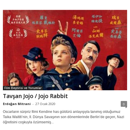
Film Eleştirisi ve Yorumlar
Tavşan Jojo / Jojo Rabbit
Erdoğan Mitrani
-
27 Ocak 2020
0
Oscarların sürpriz filmi Kendine has güldürü anlayışıyla tanımış olduğumuz
Taika Waititi’nin, II. Dünya Savaşının son dönemlerinde Berlin’de geçen, Nazi
öğretisini coşkuyla özümsemiş...