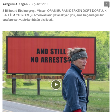
Yazgülü Aldoğan
-
2 Şubat 2018
0
3 Billboard Ebbing çıkışı, Missuri ORASI BURASI DERKEN DÖRT DÖRTLÜK
BİR FİLM ÇIKIYOR! Şu Amerikalıların yatacak yeri yok, ama beğendiğim bir
tarafları var: yaptıkları bütün pislikleri...