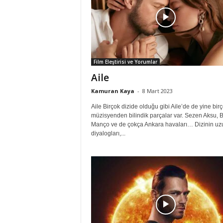
Film Eleştirisi ve Yorumlar
Aile
Kamuran Kaya
-
8 Mart 2023
Aile Birçok dizide olduğu gibi Aile’de de yine bir
müzisyenden bilindik parçalar var. Sezen Aksu, B
Manço ve de çokça Ankara havaları… Dizinin uz
diyalogları,...