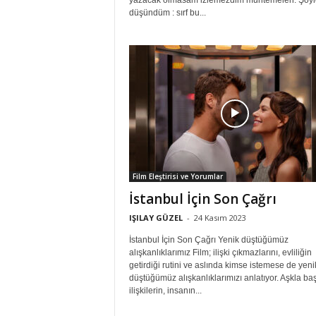
yazacak olmasam izlemezdim muhtemelen. Şöyl
düşündüm : sırf bu...
Film Eleştirisi ve Yorumlar
İstanbul İçin Son Çağrı
IŞILAY GÜZEL
-
24 Kasım 2023
İstanbul İçin Son Çağrı Yenik düştüğümüz
alışkanlıklarımız Film; ilişki çıkmazlarını, evliliğin
getirdiği rutini ve aslında kimse istemese de yeni
düştüğümüz alışkanlıklarımızı anlatıyor. Aşkla ba
ilişkilerin, insanın...