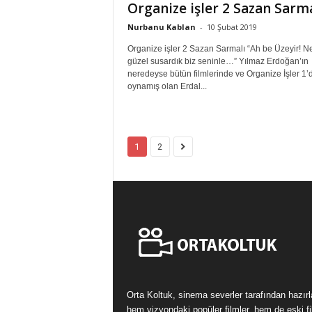
Organize işler 2 Sazan Sarma
Nurbanu Kablan
-
10 Şubat 2019
Organize işler 2 Sazan Sarmalı “Ah be Üzeyir! N
güzel susardık biz seninle…” Yılmaz Erdoğan’ın
neredeyse bütün filmlerinde ve Organize İşler 1’
oynamış olan Erdal...
1
2
Orta Koltuk, sinema severler tarafından hazır
hem vizyondaki popüler filmler, hem de eski fi