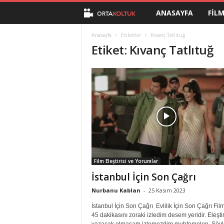
ANASAYFA
FIL
O
r
Anasayfa
Etiketler
Kıvanç Tatlıtuğ
Etiket: Kıvanç Tatlıtuğ
t
a
K
o
l
Film Eleştirisi ve Yorumlar
t
İstanbul İçin Son Çağrı
u
Nurbanu Kablan
-
25 Kasım 2023
İstanbul İçin Son Çağrı Evlilik İçin Son Çağrı Film
k
45 dakikasını zoraki izledim desem yeridir. Eleştir