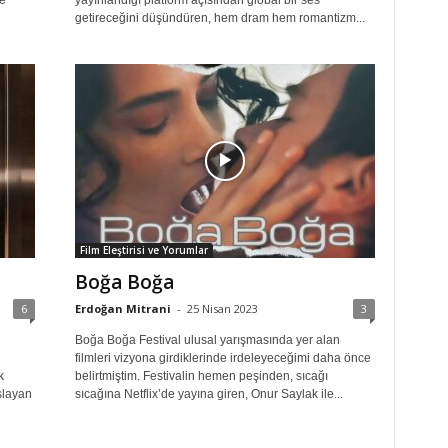
e
yayınlandığı platform açısından global bir ses
getireceğini düşündüren, hem dram hem romantizm...
Film Eleştirisi ve Yorumlar
Boğa Boğa
6
Erdoğan Mitrani
-
25 Nisan 2023
3
Boğa Boğa Festival ulusal yarışmasında yer alan
filmleri vizyona girdiklerinde irdeleyeceğimi daha önce
k
belirtmiştim. Festivalin hemen peşinden, sıcağı
şlayan
sıcağına Netflix’de yayına giren, Onur Saylak ile...