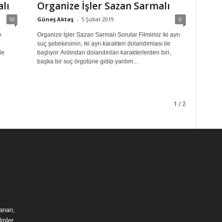
lı
Organize İşler Sazan Sarmalı
10
Güneş Aktaş
-
5 Şubat 2019
0
e
Organize İşler Sazan Sarmalı Sorular Filmimiz iki ayrı
suç şebekesinin, iki ayrı karakteri dolandırması ile
de
başlıyor. Ardından dolandırılan karakterlerden biri,
başka bir suç örgütüne gidip yardım...
1 / 2
lanan,
lmler