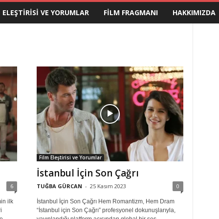
M ELEŞTIRISI VE YORUMLAR
FILM FRAGMANI
HAKKIMIZDA
Film Eleştirisi ve Yorumlar
İstanbul İçin Son Çağrı
6
TUĞBA GÜRCAN
-
25 Kasım 2023
0
in ilk
İstanbul İçin Son Çağrı Hem Romantizm, Hem Dram
i
“İstanbul için Son Çağrı” profesyonel dokunuşlarıyla,