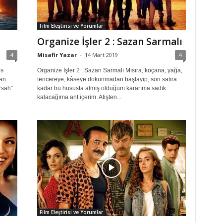
Film Eleştirisi ve Yorumlar
Organize İşler 2 : Sazan Sarmalı
4
Misafir Yazar
-
14 Mart 2019
4
es
Organize İşler 2 : Sazan Sarmalı Mısıra, koçana, yağa,
an
tencereye, kâseye dokunmadan başlayıp, son satıra
rsah”
kadar bu hususta almış olduğum kararıma sadık
kalacağıma ant içerim. Afişten...
Film Eleştirisi ve Yorumlar