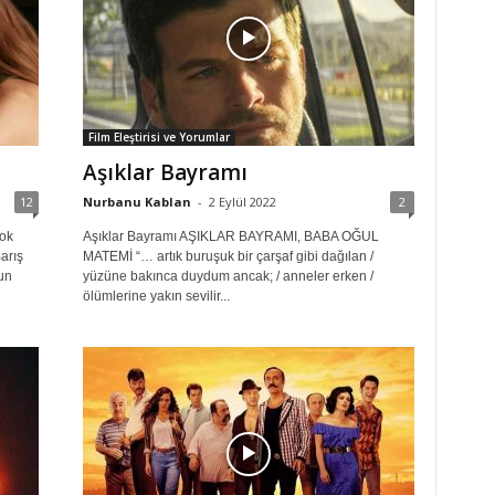
Film Eleştirisi ve Yorumlar
Aşıklar Bayramı
12
Nurbanu Kablan
-
2 Eylül 2022
2
çok
Aşıklar Bayramı AŞIKLAR BAYRAMI, BABA OĞUL
arış
MATEMİ “… artık buruşuk bir çarşaf gibi dağılan /
un
yüzüne bakınca duydum ancak; / anneler erken /
ölümlerine yakın sevilir...