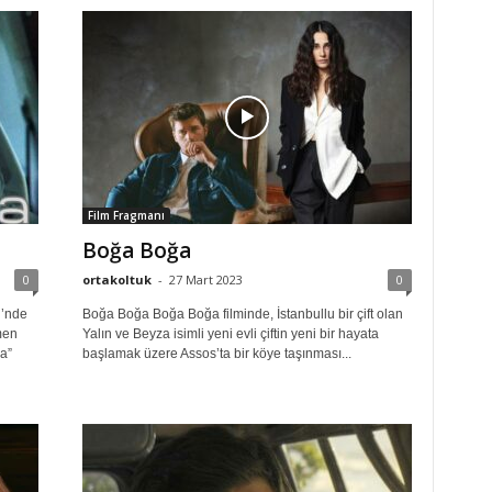
Film Fragmanı
Boğa Boğa
0
ortakoltuk
-
27 Mart 2023
0
i’nde
Boğa Boğa Boğa Boğa filminde, İstanbullu bir çift olan
men
Yalın ve Beyza isimli yeni evli çiftin yeni bir hayata
a”
başlamak üzere Assos’ta bir köye taşınması...