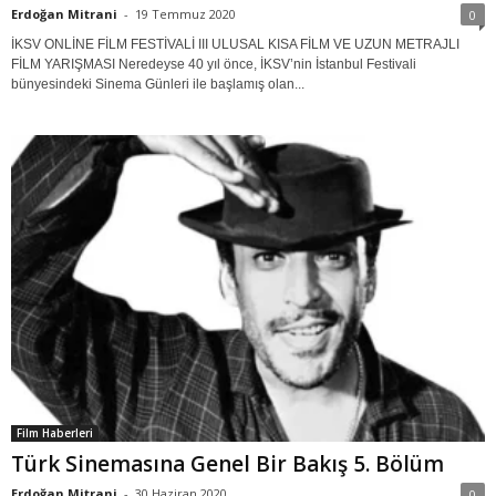
Erdoğan Mitrani
-
19 Temmuz 2020
0
İKSV ONLİNE FİLM FESTİVALİ III ULUSAL KISA FİLM VE UZUN METRAJLI
FİLM YARIŞMASI Neredeyse 40 yıl önce, İKSV’nin İstanbul Festivali
bünyesindeki Sinema Günleri ile başlamış olan...
Film Haberleri
Türk Sinemasına Genel Bir Bakış 5. Bölüm
Erdoğan Mitrani
-
30 Haziran 2020
0