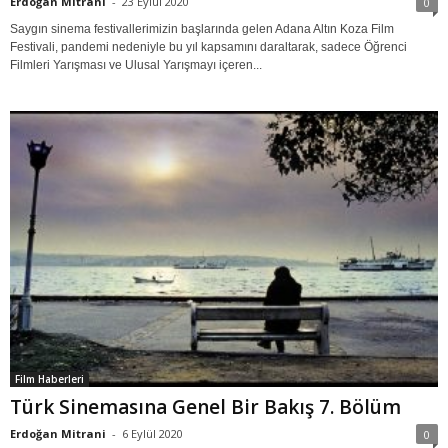
Erdoğan Mitrani
-
23 Eylül 2020
0
Saygın sinema festivallerimizin başlarında gelen Adana Altın Koza Film
Festivali, pandemi nedeniyle bu yıl kapsamını daraltarak, sadece Öğrenci
Filmleri Yarışması ve Ulusal Yarışmayı içeren...
Film Haberleri
Türk Sinemasına Genel Bir Bakış 7. Bölüm
Erdoğan Mitrani
-
6 Eylül 2020
0