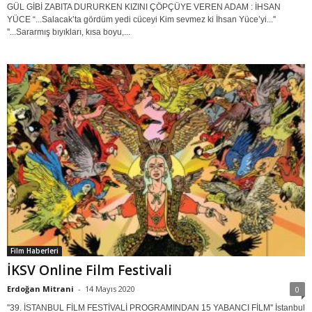
GÜL GİBİ ZABITA DURURKEN KIZINI ÇÖPÇÜYE VEREN ADAM : İHSAN
YÜCE “...Salacak’ta gördüm yedi cüceyi Kim sevmez ki İhsan Yüce’yi...''
''...Sararmış bıyıkları, kısa boyu,...
Film Haberleri
İKSV Online Film Festivali
Erdoğan Mitrani
-
14 Mayıs 2020
0
''39. İSTANBUL FİLM FESTİVALİ PROGRAMINDAN 15 YABANCI FİLM'' İstanbul