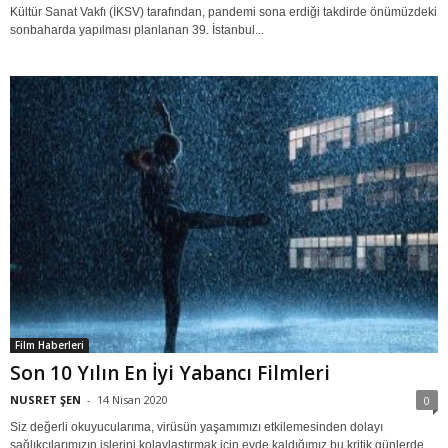
Kültür Sanat Vakfı (İKSV) tarafından, pandemi sona erdiği takdirde önümüzdeki
sonbaharda yapılması planlanan 39. İstanbul...
Film Haberleri
Son 10 Yılın En İyi Yabancı Filmleri
NUSRET ŞEN
-
14 Nisan 2020
0
Siz değerli okuyucularıma, virüsün yaşamımızı etkilemesinden dolayı
sağlıkçılarımızın işlerini kolaylaştırmak için evde kaldığımız bu kritik günlerde