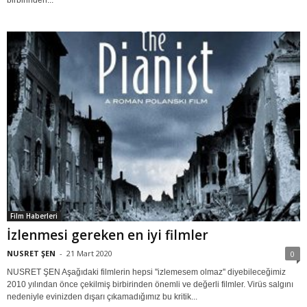
Film Haberleri
İzlenmesi gereken en iyi filmler
NUSRET ŞEN
-
21 Mart 2020
0
NUSRET ŞEN Aşağıdaki filmlerin hepsi ''izlemesem olmaz'' diyebileceğimiz
2010 yılından önce çekilmiş birbirinden önemli ve değerli filmler. Virüs salgını
nedeniyle evinizden dışarı çıkamadığımız bu kritik...