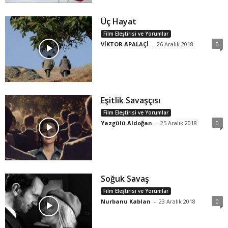
Üç Hayat
Film Eleştirisi ve Yorumlar
VİKTOR APALAÇİ
-
26 Aralık 2018
0
Eşitlik Savaşçısı
Film Eleştirisi ve Yorumlar
Yazgülü Aldoğan
-
25 Aralık 2018
0
Soğuk Savaş
Film Eleştirisi ve Yorumlar
Nurbanu Kablan
-
23 Aralık 2018
0