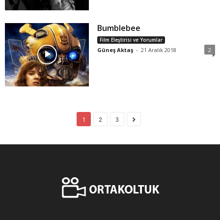
Bumblebee
Film Eleştirisi ve Yorumlar
Güneş Aktaş
-
21 Aralık 2018
2
1
2
3