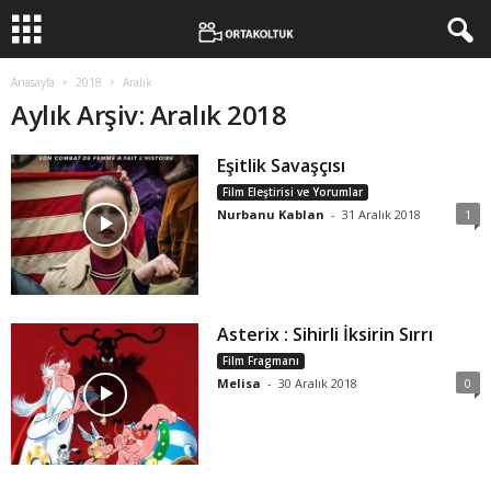
Anasayfa
2018
Aralık
Aylık Arşiv: Aralık 2018
Eşitlik Savaşçısı
Film Eleştirisi ve Yorumlar
Nurbanu Kablan
-
31 Aralık 2018
1
Asterix : Sihirli İksirin Sırrı
Film Fragmanı
Melisa
-
30 Aralık 2018
0