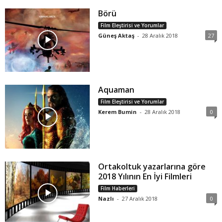
Börü
Film Eleştirisi ve Yorumlar
Güneş Aktaş
-
28 Aralık 2018
27
Aquaman
Film Eleştirisi ve Yorumlar
Kerem Bumin
-
28 Aralık 2018
0
Ortakoltuk yazarlarına göre
2018 Yılının En İyi Filmleri
Film Haberleri
Nazlı
-
27 Aralık 2018
0