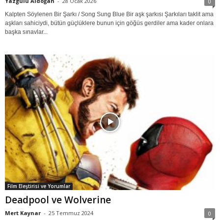
Yazgülü Aldoğan
-
28 Ocak 2026
0
Kalpten Söylenen Bir Şarkı / Song Sung Blue Bir aşk şarkısı Şarkıları taklit ama
aşkları sahiciydi, bütün güçlüklere bunun için göğüs gerdiler ama kader onlara
başka sınavlar...
Film Eleştirisi ve Yorumlar
Deadpool ve Wolverine
Mert Kaynar
-
25 Temmuz 2024
0