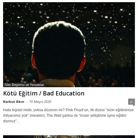
Film Eleştirisi ve Yorumlar
Kötü Eğitim / Bad Education
Korkut Akın
-
19 Mayıs 2020
0
Hata kişisel midir, yoksa düzenin mi? Pink Floyd’un, ilk dizesi “sizin eğitiminize
ihtiyacımız yok” (mealen), The Wall şarkısı ile “insan yetiştirme işine eğitim
diyoruz”...