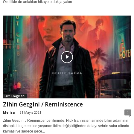
Özellikle de anlatılan hikaye oldukça yakın...
Film Fragmanı
Zihin Gezgini / Reminiscence
Melisa
-
31 Mayıs 2021
0
Zihin Gezgini / Reminiscence filminde, Nick Bannister isminde bilim adamının
distopik bir gelecekte yaşanan iklim değişikliğinden dolayı şehrin sular altında
kalması ve sadece gece...