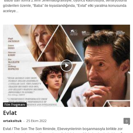
“Baba”dan sonra 2.filmi Sinematografisiyle, oyuncu kadrosuyla, senaryosuna
gösterilen özenle, “Baba” ile kıyaslandığında, “Evlat” etki yaratma konusunda
aceleye...
Film Fragmanı
Evlat
ortakoltuk
-
25 Ekim 2022
0
Evlat / The Son The Son filminde, Ebeveynlerinin boşanmasıyla birlikte zor