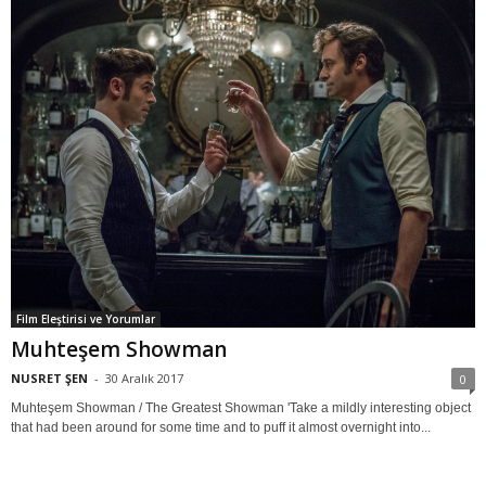
Film Eleştirisi ve Yorumlar
Muhteşem Showman
NUSRET ŞEN
-
30 Aralık 2017
0
Muhteşem Showman / The Greatest Showman 'Take a mildly interesting object
that had been around for some time and to puff it almost overnight into...