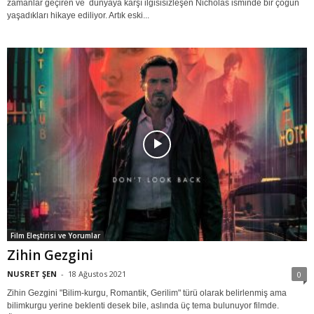
zamanlar geçiren ve dünyaya karşı ilgisisizleşen Nicholas isminde bir çoğun
yaşadıkları hikaye ediliyor. Artık eski...
Film Eleştirisi ve Yorumlar
Zihin Gezgini
NUSRET ŞEN
-
18 Ağustos 2021
0
Zihin Gezgini "Bilim-kurgu, Romantik, Gerilim" türü olarak belirlenmiş ama
bilimkurgu yerine beklenti desek bile, aslında üç tema bulunuyor filmde.