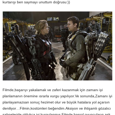
kurtarışı ben saymayı unuttum doğrusu:))
Filmde,başarıyı yakalamak ve zaferi kazanmak için zamanı iyi
planlamanın önemine ısrarla vurgu yapılıyor.Ve sonunda,Zamanı iyi
planlayamazsan sonuç hezimet olur ve büyük hatalara yol açarsın
deniliyor…Filmin,kostümleri beğendim.Aksiyon ve ihtişamlı gözalıcı
sahneleride oldukça iyi kurgulanmış.Filmde,başrol oyuncuların aşk