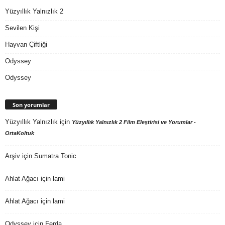
Yüzyıllık Yalnızlık 2
Sevilen Kişi
Hayvan Çiftliği
Odyssey
Odyssey
Son yorumlar
Yüzyıllık Yalnızlık
için
Yüzyıllık Yalnızlık 2 Film Eleştirisi ve Yorumlar -
OrtaKoltuk
Arşiv
için
Sumatra Tonic
Ahlat Ağacı
için
lami
Ahlat Ağacı
için
lami
Odyssey
için
Ferda