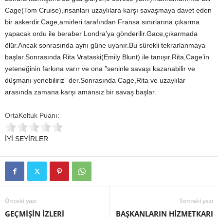
Cage(Tom Cruise),insanları uzaylılara karşı savaşmaya davet eden
bir askerdir.Cage,amirleri tarafından Fransa sınırlarına çıkarma
yapacak ordu ile beraber Londra’ya gönderilir.Gace,çıkarmada
ölür.Ancak sonrasında aynı güne uyanır.Bu sürekli tekrarlanmaya
başlar.Sonrasında Rita Vrataski(Emily Blunt) ile tanışır.Rita,Cage’in
yeteneğinin farkına varır ve ona ”seninle savaşı kazanabilir ve
düşmanı yenebiliriz” der.Sonrasında Cage,Rita ve uzaylılar
arasında zamana karşı amansız bir savaş başlar.
OrtaKoltuk Puanı:
İYİ SEYİRLER
Önceki yazı
Sonraki yazı
GEÇMİŞİN İZLERİ
BAŞKANLARIN HİZMETKARI