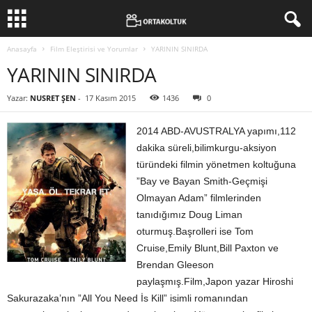
Anasayfa
Film Eleştirisi ve Yorumlar
YARININ SINIRDA
YARININ SINIRDA
Yazar:
NUSRET ŞEN
-
17 Kasım 2015
1436
0
2014 ABD-AVUSTRALYA yapımı,112
dakika süreli,bilimkurgu-aksiyon
türündeki filmin yönetmen koltuğuna
”Bay ve Bayan Smith-Geçmişi
Olmayan Adam” filmlerinden
tanıdığımız Doug Liman
oturmuş.Başrolleri ise Tom
Cruise,Emily Blunt,Bill Paxton ve
Brendan Gleeson
paylaşmış.Film,Japon yazar Hiroshi
Sakurazaka’nın ”All You Need İs Kill” isimli romanından