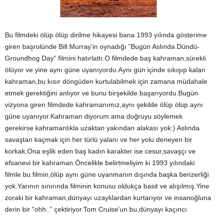
Bu filmdeki ölüp ölüp dirilme hikayesi bana 1993 yılında gösterime
giren başrolünde Bill Murray’in oynadığı ”Bugün Aslında Dündü-
Groundhog Day” filmini hatırlattı.O filmdede baş kahraman,sürekli
ölüyor ve yine aynı güne uyanıyordu.Aynı gün içinde sıkışıp kalan
kahraman,bu kısır döngüden kurtulabilmek için zamana müdahale
etmek gerektiğini anlıyor ve bunu birşekilde başarıyordu.Bugün
vizyona giren filmdede kahramanımız,aynı şekilde ölüp ölüp aynı
güne uyanıyor.Kahraman diyorum ama doğruyu söylemek
gerekirse kahramanlıkla uzaktan yakından alakası yok:) Aslında
savaştan kaçmak için her türlü yalanı ve her yolu deneyen bir
korkak.Ona eşlik eden baş kadın karakter ise cesur,savaşçı ve
efsanevi bir kahraman.Öncelikle belirtmeliyim ki 1993 yılındaki
filmle bu filmin,ölüp aynı güne uyanmanın dışında başka benzerliği
yok.Yarının sınırında filminin konusu oldukça basit ve alışılmış.Yine
zoraki bir kahraman,dünyayı uzaylılardan kurtarıyor ve insanoğluna
derin bir ”ohh..” çektiriyor.Tom Cruise’un bu,dünyayı kaçıncı