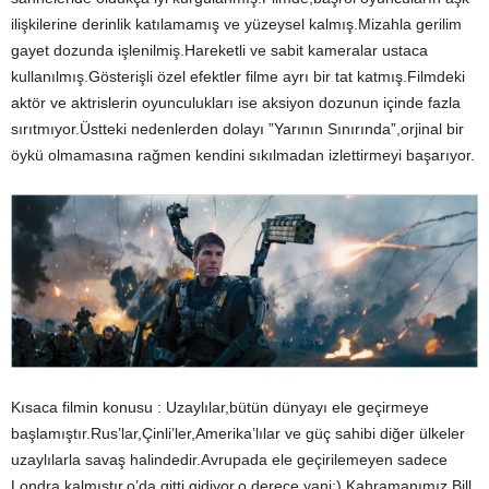
ilişkilerine derinlik katılamamış ve yüzeysel kalmış.Mizahla gerilim
gayet dozunda işlenilmiş.Hareketli ve sabit kameralar ustaca
kullanılmış.Gösterişli özel efektler filme ayrı bir tat katmış.Filmdeki
aktör ve aktrislerin oyunculukları ise aksiyon dozunun içinde fazla
sırıtmıyor.Üstteki nedenlerden dolayı ”Yarının Sınırında”,orjinal bir
öykü olmamasına rağmen kendini sıkılmadan izlettirmeyi başarıyor.
Kısaca filmin konusu : Uzaylılar,bütün dünyayı ele geçirmeye
başlamıştır.Rus’lar,Çinli’ler,Amerika’lılar ve güç sahibi diğer ülkeler
uzaylılarla savaş halindedir.Avrupada ele geçirilemeyen sadece
Londra kalmıştır.o’da gitti gidiyor,o derece yani:).Kahramanımız Bill