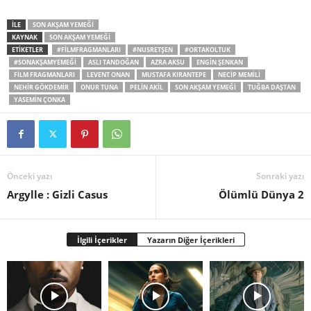
İLE
SON AKŞAM YEMEĞI
KAYNAK
SON AKŞAM YEMEĞI
ETİKETLER
#FILMFRAGMANLARI
#NUSRETŞEN
#ORTAKOLTUK
#SONAKŞAMYEMEĞI
ASLI TANDOĞAN
AZRA AKSU
ENGIN ŞENKAN
FILM FRAGMANLARI
LEVENT ONAN
MUSTAFA KIRANTEPE
NECIP MEMILI
NEHIR GÖKDEMIR
ONUR TUNA
PELIN AKIL
SON AKŞAM YEMEĞI
TUĞBA DAŞTAN
YASEMIN ÇONKA
Önceki yazı
Sonraki yazı
Argylle : Gizli Casus
Ölümlü Dünya 2
İlgili İçerikler
Yazarın Diğer İçerikleri