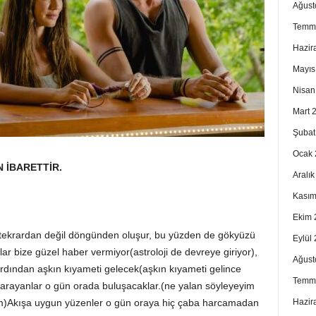
Ağust
Temm
Hazir
Mayıs
Nisan
Mart 
Şubat
Ocak 
 İBARETTİR.
Aralı
Kasım
Ekim 
 tekrardan değil döngünden oluşur, bu yüzden de gökyüzü
Eylül
zlar bize güzel haber vermiyor(astroloji de devreye giriyor),
Ağust
a ardından aşkın kıyameti gelecek(aşkın kıyameti gelince
Temm
 arayanlar o gün orada buluşacaklar.(ne yalan söyleyeyim
Hazir
m)Akışa uygun yüzenler o gün oraya hiç çaba harcamadan