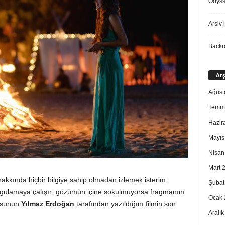
Odys
Arşiv
i
Back
Arş
Ağust
Temm
Hazir
Mayıs
Nisan
Mart 
akkında hiçbir bilgiye sahip olmadan izlemek isterim;
Şubat
 uygulamaya çalışır; gözümün içine sokulmuyorsa fragmanını
Ocak 
yosunun
Yılmaz Erdoğan
tarafından yazıldığını filmin son
Aralı