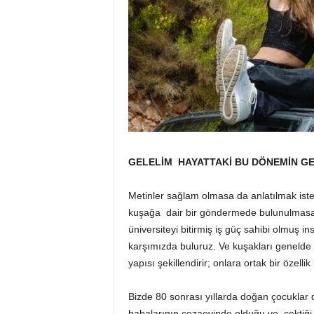
GELELİM HAYATTAKİ BU DÖNEMİN GE
Metinler sağlam olmasa da anlatılmak is
kuşağa dair bir göndermede bulunulmasa 
üniversiteyi bitirmiş iş güç sahibi olmuş i
karşımızda buluruz. Ve kuşakları genelde 
yapısı şekillendirir; onlara ortak bir özelli
Bizde 80 sonrası yıllarda doğan çocuklar d
babalarının cezaevinde olduğu ve çektiği 