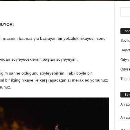
MUYOR!
Son
irmasının batmasıyla başlayan bir yolculuk hikayesi, sonu
Sevile
Hayvan
ndan söyleyeceklerimi baştan söyleyeyim.
Odys
Odys
diğim sahne olduğunu söyleyebilirim. Tabii böyle bir
Thoma
ıl bir ilginç hikaye ile karşılaşacağınızı merak ediyorsunuz;
rsunuz.
Son
Ahlat 
Ahlat 