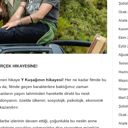
Şubat
Ocak 
Aralı
Kasım
Ekim 
Eylül
Ağust
Temm
RÇEK HİKAYESİNE!
Hazir
tenen hikaye
Y Kuşağının hikayesi!
Her ne kadar filmde bu
Mayıs
da; filmde geçen karakterlere baktığımız zaman
Nisan
nsanların yaşını tahminden hareketle direkt bu nesli
Mart 
dünyanın, özelde ülkenin; sosyolojik, psikolojik, ekonomik
Şubat
k kazandırır.
Ocak 
arbe izlerinin devam ettiği, çoğunlukla bu neslin anne
Aralı
çilelerin çocukları çekmesinler diye siyasetten mümkün