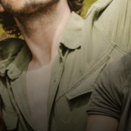
ti
2193
2