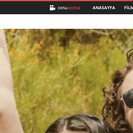
ANASAYFA
FIL
O
r
t
a
K
o
l
t
u
k