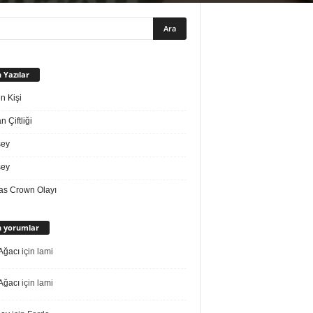
 Yazılar
n Kişi
 Çiftliği
sey
sey
s Crown Olayı
 yorumlar
Ağacı
için
lami
Ağacı
için
lami