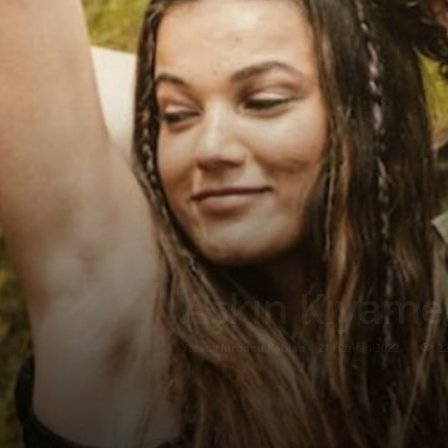
Aşkın Kıyame
Yazar:
Nurbanu Kablan
-
21 Haziran 2022
2