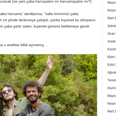
p duracak (ne yani çaba harcayalım mı harcamayalım mı?)
Mayıs
Nisan
 çaba harcama” deniliyorsa; “valla ömrümüz çaba
Mart 
 zıt yönde ilerlemeye çalıştık; çünkü kıyamet bu dünyanın
Şubat
için çaba şarttı zaten, kıyamet gününü beklemeye gerek
Ocak 
Aralı
a o anahtar kilidi açmamış…
Kasım
Ekim 
Eylül
Ağust
Temm
Hazir
Mayıs
Nisan
Mart 