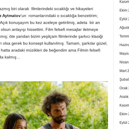
Kasım
 yazmış biri olarak filmlerindeki sıcaklığı ve hikayeleri
Ekim 
z Aytmatov
‘un romanlarındaki o sıcaklığa benzetirim;
Eylül
r. Açık konuşayım bu kez aceleye getirilmiş, adeta bir an
Ağust
i olsun anlayışı hissettim. Film felsefi mesajlar iletmeye
ış; öte yandan bizim yeşilçam filmlerinde şarkıcı klasiği
Temm
in olsa gerek bu konsept kullanılmış. Tamam, şarkılar güzel,
Hazir
 hatta aradaki müzikleri de beğendim ama Filmin felsefi
Mayıs
da kalmış…
Nisan
Mart 
Şubat
Ocak 
Aralı
Kasım
Ekim 
Eylül