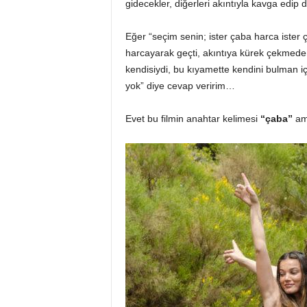
gidecekler, diğerleri akıntıyla kavga edi
Eğer “seçim senin; ister çaba harca ister
harcayarak geçti, akıntıya kürek çekmeden
kendisiydi, bu kıyamette kendini bulman 
yok” diye cevap veririm…
Evet bu filmin anahtar kelimesi
“çaba”
am