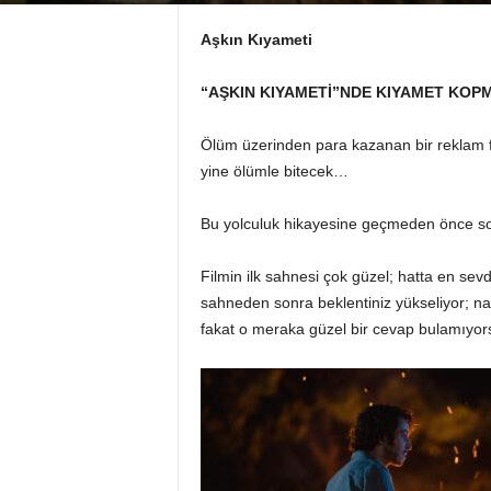
Aşkın Kıyameti
“AŞKIN KIYAMETİ”NDE KIYAMET KOP
Ölüm üzerinden para kazanan bir reklam f
yine ölümle bitecek…
Bu yolculuk hikayesine geçmeden önce so
Filmin ilk sahnesi çok güzel; hatta en sev
sahneden sonra beklentiniz yükseliyor; nas
fakat o meraka güzel bir cevap bulamıyo