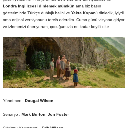
Londra İngilizcesi dinlemek mümkün
ama biz basın
gösteriminde Türkçe dublajlı halini ve
Yekta Kopan
’ı dinledik, iyiydi
ama orijinal versiyonunu tercih ederdim. Cuma günü vizyona giriyor
ve izlemenizi öneriyorum, çocuğunuzla ne kadar keyifli olur.
Yönetmen :
Dougal Wilson
Senaryo :
Mark Burton, Jon Foster
Görüntü Yönetmeni :
Erik Wilson