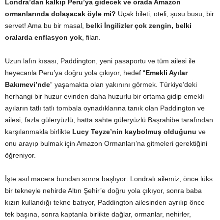
Londra’dan kalkıp Peru’ya gidecek ve orada Amazon
ormanlarında dolaşacak öyle mi?
Uçak bileti, oteli, şusu busu, bir
servet! Ama bu bir masal,
belki İngilizler çok zengin, belki
oralarda enflasyon yok
, filan.
Uzun lafın kısası, Paddington, yeni pasaportu ve tüm ailesi ile
heyecanla Peru’ya doğru yola çıkıyor, hedef “
Emekli Ayılar
Bakımevi’nde
” yaşamakta olan yakınını görmek. Türkiye’deki
herhangi bir huzur evinden daha huzurlu bir ortama gidip emekli
ayıların tatlı tatlı tombala oynadıklarına tanık olan Paddington ve
ailesi, fazla güleryüzlü, hatta sahte güleryüzlü Başrahibe tarafından
karşılanmakla birlikte
Lucy Teyze’nin kaybolmuş olduğunu
ve
onu arayıp bulmak için Amazon Ormanları’na gitmeleri gerektiğini
öğreniyor.
İşte asıl macera bundan sonra başlıyor: Londralı ailemiz, önce lüks
bir tekneyle nehirde Altın Şehir’e doğru yola çıkıyor, sonra baba
kızın kullandığı tekne batıyor, Paddington ailesinden ayrılıp önce
tek başına, sonra kaptanla birlikte dağlar, ormanlar, nehirler,