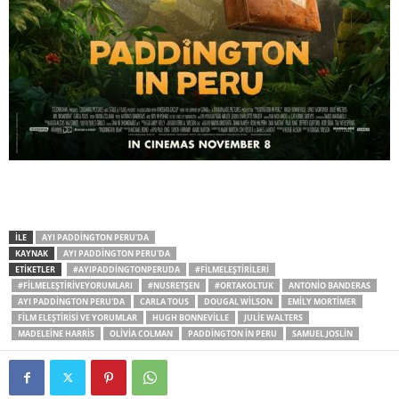
İLE
AYI PADDINGTON PERU'DA
KAYNAK
AYI PADDINGTON PERU'DA
ETİKETLER
#AYIPADDINGTONPERUDA
#FILMELEŞTIRILERI
#FILMELEŞTIRIVEYORUMLARI
#NUSRETŞEN
#ORTAKOLTUK
ANTONIO BANDERAS
AYI PADDINGTON PERU'DA
CARLA TOUS
DOUGAL WILSON
EMILY MORTIMER
FILM ELEŞTIRISI VE YORUMLAR
HUGH BONNEVILLE
JULIE WALTERS
MADELEINE HARRIS
OLIVIA COLMAN
PADDINGTON IN PERU
SAMUEL JOSLIN