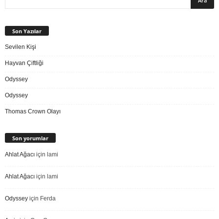
Son Yazılar
Sevilen Kişi
Hayvan Çiftliği
Odyssey
Odyssey
Thomas Crown Olayı
Son yorumlar
Ahlat Ağacı
için
lami
Ahlat Ağacı
için
lami
Odyssey
için
Ferda