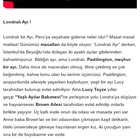
Londralı Ayı !
Londralı bir Ayı, Peru’ya seyahate giderse neler olur? Masal masal
matitas! Günümüz
masalları
da böyle oluyor. “Londralı Ayı” derken,
İstanbul’da Beyoğlu’nda dolaşan iki ayaklı ayılar gibilerinden
bahsetmiyoruz. Bildiğin ayı, ama Londralı.
Paddington, meşhur
bir ayı.
Daha önce de maceraları olmuş, filme çekilmiş ve çok
beğenilmiş; bahse konu olan bu serinin üçüncüsü. Paddington,
anayurdunda ailesiyle yaşarken kayboluyor, yaşlı bir ayı Lucy
tarafından bulunup evlat ediniliyor. Ama
Lucy Teyze
yıllar
geçip
“Yaşlı Ayılar Bakımevi”
ne yerleşince yolu Londra’ya düşüyor
ve hayvansever
Brown Ailesi
tarafından evlat edinilip onlarla
birlikte yaşıyor. Üç katlı evde onun da odası ve masada yeri var.
Anne baba Brown’lar ve biri odasından çıkmayan kaşif delikanlı,
öteki üniversiteye gitmeye hazırlanan ergen kız, iki çocuğun yanı
sıra bir de büyükanne var evde.