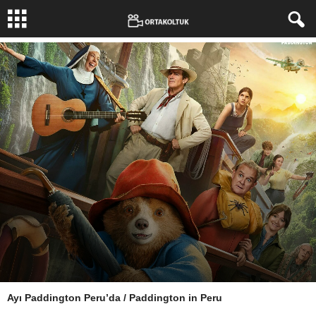
Ayı Paddington Peru’da / Paddington in Peru
Yazar:
Yazgülü Aldoğan
-
18 Mart 2025
673
0