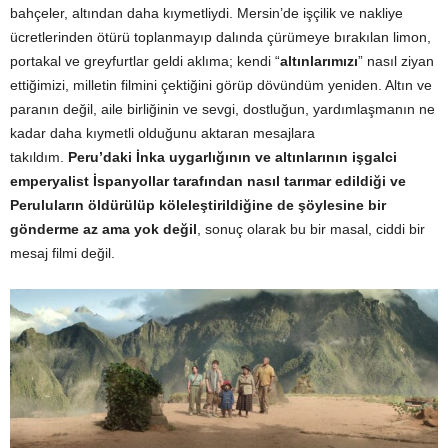
bahçeler, altından daha kıymetliydi. Mersin’de işçilik ve nakliye
ücretlerinden ötürü toplanmayıp dalında çürümeye bırakılan limon,
portakal ve greyfurtlar geldi aklıma; kendi “
altınlarımızı
” nasıl ziyan
ettiğimizi, milletin filmini çektiğini görüp dövündüm yeniden. Altın ve
paranın değil, aile birliğinin ve sevgi, dostluğun, yardımlaşmanın ne
kadar daha kıymetli olduğunu aktaran mesajlara
takıldım.
Peru’daki İnka uygarlığının ve altınlarının işgalci
emperyalist İspanyollar tarafından nasıl tarımar edildiği ve
Peruluların öldürülüp köleleştirildiğine de şöylesine bir
gönderme az ama yok değil
, sonuç olarak bu bir masal, ciddi bir
mesaj filmi değil.