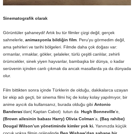
Sinematografik olarak
Görüntüler şahaneydi! Artık bu tür filmler çizgi değil, gerçek
sahnelerle,
animasyonla bildiğin film
. Peru’yu görmedim değil,
ama şehirleri ve tarihi bölgeleri. Filmde daha çok doğası var:
ormanlar, ırmaklar, gökler, şelaleler, türlü çeşitli canlılar, zehirli
örümcekler, sinek yiyen hayvanlar, bambaşka bir dünya, o kadar
serüvenin içinden canlı çıkmak da ancak masallarda ya da dünyada
olur.
Film bittikten sonra içinde Türklerin de olduğu, dakikalarca uzayan
bir ekip adı geçti, bir sinema filmi hiç de kolay kolay yapılmıyor, bir
anime ayıcık da kullansanız, burada olduğu gibi
Antonio
Banderas
’dan( Kaptan Cabot) tutun da
Hugh Bonneville
’e,
(Brown ailesinin babası Harry) Olivia Colman
’a,
(Baş rahibe)
Dougal Wilson’un yönetiminde kimler yok ki.
Yanınızda küçük
çocuk yoksa filmin orijinalinde
Ben Wishaw’dan şahane bir