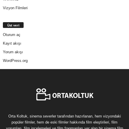
Vizyon Filmleri
Üst veri
Oturum aç
Kayıt akışı
Yorum akışı
WordPress.org
Orta Koltuk, sinema severler tarafından hazırlanan, hem vizyondaki
popüler filmler, hem de eski filmler hakkında film eleştirileri, film
yorumları, film incelemeleri ve film fragmanları yer alan bir sinema film