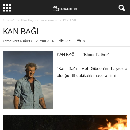
Anasayfa
Film Eleştirisi ve Yorumlar
KAN BAĞI
KAN BAĞI
Yazar:
Erkan Büker
-
2 Eylül 2016
1374
0
KAN BAĞI “Blood Father”
“Kan Bağı” Mel Gibson’ın başrolde
olduğu 88 dakikalık macera filmi.