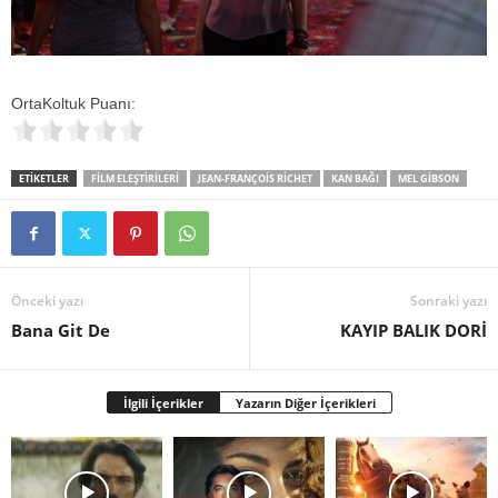
OrtaKoltuk Puanı:
ETİKETLER
FILM ELEŞTIRILERI
JEAN-FRANÇOIS RICHET
KAN BAĞI
MEL GIBSON
Önceki yazı
Sonraki yazı
Bana Git De
KAYIP BALIK DORİ
İlgili İçerikler
Yazarın Diğer İçerikleri