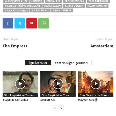
ALI SEÇKINER ALICI
EKIN KOÇ
EMIN ALPER
ERDEM ŞENOCAK
EROL BABAOĞLU
FILM ELEŞTIRISI VE YORUMLAR
HATICE ASLAN
KURAK GÜNLER
NIZAM NAMIDAR
SELAHATTIN PAŞALI
SELIN YENINCI
SINAN DEMIRER
Önceki yazı
Sonraki yazı
The Empress
Amsterdam
İlgili İçerikler
Yazarın Diğer İçerikleri
Film Eleştirisi ve Yorumlar
Film Eleştirisi ve Yorumlar
Film Eleştirisi ve Yorumlar
Yüzyıllık Yalnızlık 2
Sevilen Kişi
Hayvan Çiftliği