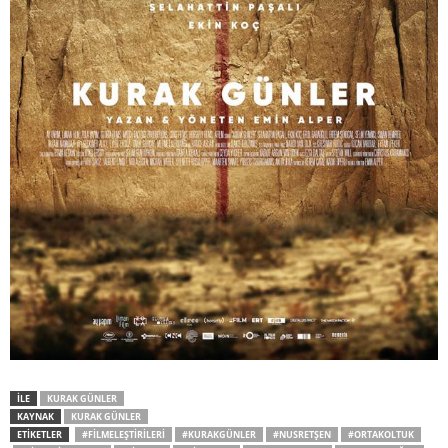
İLE
KURAK GÜNLER
KAYNAK
KURAK GÜNLER
ETİKETLER
#FILMELEŞTIRILERI
#KURAKGÜNLER
#NUSRETŞEN
#ORTAKOLTUK