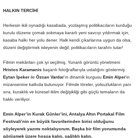
HALKIN TERCİHİ
Herkesin ikili oynadığı kasabada, yozlaşmış politikacıların kurduğu
kurulu düzene çomak sokmaya kararlı yeni savcıyı yıldırmak için,
kasaba halkı her yolu dener. Halk kendi çıkarlarına uygun da olsa,
düzeni değiştirmek isteyenin değil, politikacıların tarafını tutar!
Filmin mekânları çok iyi seçilmiş, Yunanlı görüntü yönetmeni
Hristos Karamanis
başarılı fotoğraflarıyla ustalığını göstermiş.
Eytan İpeker
ile
Özcan Vardar
’ın dinamik kurgusu
Emin Alper
’in
mizansenine katkıda bulunuyor. Filmde töreler, yolsuzlukların yanı
sıra, kuraklık ve küresel iklim değişikliği gibi güçlü temaların da
hakkı veriliyor.
Emin Alper’in Kurak Günler’ini, Antalya Altın Portakal Film
Festivali’nin en büyük favorilerinden birisi olduğunu
söyleyerek yazımı noktalıyorum. Başka bir film yorumunda
görüşmek üzere hoşça kalın, sağlıklı kalın.