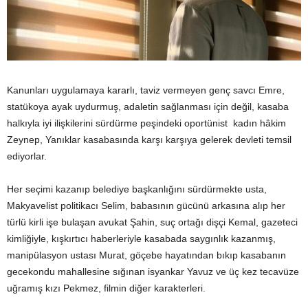
Kanunları uygulamaya kararlı, taviz vermeyen genç savcı Emre,
statükoya ayak uydurmuş, adaletin sağlanması için değil, kasaba
halkıyla iyi ilişkilerini sürdürme peşindeki oportünist kadın hâkim
Zeynep, Yanıklar kasabasında karşı karşıya gelerek devleti temsil
ediyorlar.
Her seçimi kazanıp belediye başkanlığını sürdürmekte usta,
Makyavelist politikacı Selim, babasının gücünü arkasına alıp her
türlü kirli işe bulaşan avukat Şahin, suç ortağı dişçi Kemal, gazeteci
kimliğiyle, kışkırtıcı haberleriyle kasabada saygınlık kazanmış,
manipülasyon ustası Murat, göçebe hayatından bıkıp kasabanın
gecekondu mahallesine sığınan isyankar Yavuz ve üç kez tecavüze
uğramış kızı Pekmez, filmin diğer karakterleri.