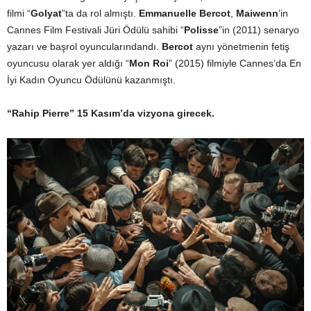
filmi “
Golyat
”ta da rol almıştı.
Emmanuelle Bercot
,
Maiwenn
’in
Cannes Film Festivali Jüri Ödülü sahibi “
Polisse
”in (2011) senaryo
yazarı ve başrol oyuncularındandı.
Bercot
aynı yönetmenin fetiş
oyuncusu olarak yer aldığı “
Mon Roi
” (2015) filmiyle Cannes’da En
İyi Kadın Oyuncu Ödülünü kazanmıştı.
“Rahip Pierre” 15 Kasım’da vizyona girecek.