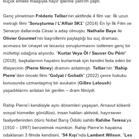
küçük emekli maaşıyla hayır işlerine yatırım yaptı.
Genç yönetmen
Fréderic Tellier
’nin aktifinde 4 film var. İlk uzun
metrajlı filmi “
Soruşturma / L’Affair SK1
” (2014) En İyi İlk Film ve
Senaryo dallarında César’a aday olmuştu.
Nathalie Baye
ile
Olivier Gourmet
’nin başrollerini paylaştığı bu suç draması,
acımasız bir cinayet ve tecavüz soruşturmasını üstlenen genç bir
müfettişi odağına alıyordu. “
Kurtar Veya Öl / Sauver Ou Périr
”
(2018), başkalarının hayatını kurtarmak için kendini feda eden bir
itfaiyecinin (
Pierre Niney
) dramını anlatmıştı.
Tellier
’nin “
Rahip
Pierre
”den önceki filmi “
Golyat / Goliath
” (2022) çevre hukuku
konusunda uzmanlaşmış bir avukatın (
Gilles Lelouch
)
yaşadıklarını anlatan bir gerilim – dram filmiydi.
Rahip Pierre’i kendisiyle aynı dönemleri yaşayan, Arnavut kökenli
sosyal hizmetler gönüllüsü, insan hakları aktivisti, hayırsever
faaliyetlerinden ötürü Nobel Barış Ödülü sahibi
Rahibe Teresa
’ya
(1910 – 1997) benzetmek mümkün. Rahip Pierre’in hayatına
odaklanan 3 filmde kendisini, “
54 Kışı
”nda
Lambert Wilson
, “
Les