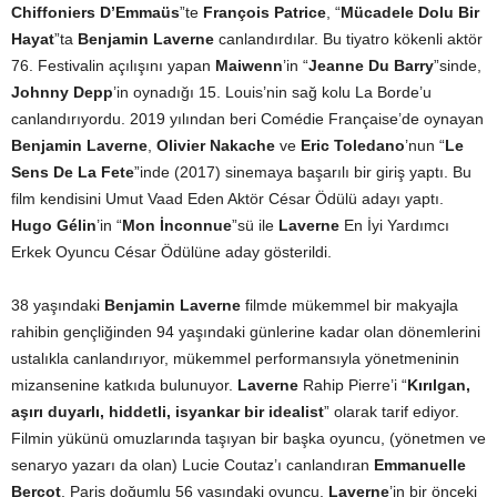
Chiffoniers D’Emmaüs
”te
François Patrice
, “
Mücadele Dolu Bir
Hayat
”ta
Benjamin Laverne
canlandırdılar. Bu tiyatro kökenli aktör
76. Festivalin açılışını yapan
Maiwenn
’in “
Jeanne Du Barry
”sinde,
Johnny Depp
’in oynadığı 15. Louis’nin sağ kolu La Borde’u
canlandırıyordu. 2019 yılından beri Comédie Française’de oynayan
Benjamin Laverne
,
Olivier Nakache
ve
Eric Toledano
’nun “
Le
Sens De La Fete
”inde (2017) sinemaya başarılı bir giriş yaptı. Bu
film kendisini Umut Vaad Eden Aktör César Ödülü adayı yaptı.
Hugo Gélin
’in “
Mon İnconnue
”sü ile
Laverne
En İyi Yardımcı
Erkek Oyuncu César Ödülüne aday gösterildi.
38 yaşındaki
Benjamin Laverne
filmde mükemmel bir makyajla
rahibin gençliğinden 94 yaşındaki günlerine kadar olan dönemlerini
ustalıkla canlandırıyor, mükemmel performansıyla yönetmeninin
mizansenine katkıda bulunuyor.
Laverne
Rahip Pierre’i “
Kırılgan,
aşırı duyarlı, hiddetli, isyankar bir idealist
” olarak tarif ediyor.
Filmin yükünü omuzlarında taşıyan bir başka oyuncu, (yönetmen ve
senaryo yazarı da olan) Lucie Coutaz’ı canlandıran
Emmanuelle
Bercot
. Paris doğumlu 56 yaşındaki oyuncu,
Laverne
’in bir önceki