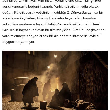
adlı biyografik filmiydi. Film insani yönüyle öne çıkan ilginç, ibret
verici konusuyla beğeni kazandı. Varlıklı bir ailenin oğlu olarak
doğan, Katolik olarak yetiştirilen, katıldığı 2. Dünya Savaşında bir
arkadaşını kaybeden, Direniş Hareketinde yer alan, hayatını
yoksullara yardıma adayan (Rahip Pierre olarak tanınan)
Henri
Groues
’in hayatını anlatan bu film izleyicide “Ömrünü başkalarına
yardım etmeye adayan örnek bir din adamın ibret verici öyküsü”
duygusunu yaratıyor.