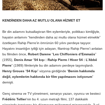
KENDİNDEN DAHA AZ MUTLU OLANA HİZMET ET
Bir din adamını kutsallaştıran film eylemleriyle, politikacı kimliğiyle,
hayatın anlamını “kendinden daha az mutlu olana hizmet etmekle”
özetleyen Rahip Pierre’in ömrünün 60 yılını perdeye taşıyor.
Hayatını insanlığın iyiliği için adayan, filantrop Rahip Pierre’i anlatan
bu filmden önce,
Robert Darene
“
Les Chiffoniers d’Emmaüs
”
(1955),
Denis Amar
“
54 kışı : Rahip Pierre / Hiver 54 : L’Abbé
Pierre
” (1989) filmleriyle bu din adamını perdeye taşımışlardı.
Henry Groues
“
54 Kışı
” vizyona girdiğinde “
Benim hakkımda
değil, eylemlerim hakkında bir film yapılmasını istiyorum
”
demişti.
Genç sinema ve TV yönetmeni, senaryo yazarı, oyuncu ve besteci
Frédéric Tellier
’nin bu 4. uzun metrajlı filmi, 137 dakikalık
süresinde tansiyonu hiç düşmeyen mükemmel mizanseniyle, 3 yıl