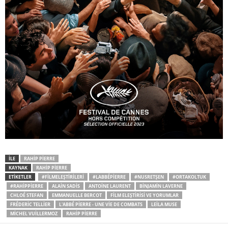
İLE
RAHIP PIERRE
KAYNAK
RAHIP PIERRE
ETİKETLER
#FILMELEŞTIRILERI
#LABBÉPIERRE
#NUSRETŞEN
#ORTAKOLTUK
#RAHIPPIERRE
ALAIN SADIS
ANTOINE LAURENT
BINJAMIN LAVERNE
CHLOÉ STEFAN
EMMANUELLE BERCOT
FILM ELEŞTIRISI VE YORUMLAR
FRÉDERIC TELLIER
L'ABBÉ PIERRE - UNE VIE DE COMBATS
LEILA MUSE
MICHEL VUILLERMOZ
RAHIP PIERRE