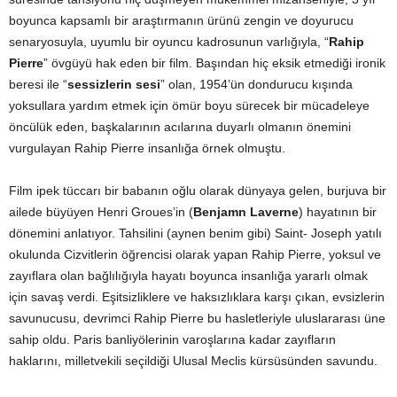
boyunca kapsamlı bir araştırmanın ürünü zengin ve doyurucu
senaryosuyla, uyumlu bir oyuncu kadrosunun varlığıyla, “
Rahip
Pierre
” övgüyü hak eden bir film. Başından hiç eksik etmediği ironik
beresi ile “
sessizlerin sesi
” olan, 1954’ün dondurucu kışında
yoksullara yardım etmek için ömür boyu sürecek bir mücadeleye
öncülük eden, başkalarının acılarına duyarlı olmanın önemini
vurgulayan Rahip Pierre insanlığa örnek olmuştu.
Film ipek tüccarı bir babanın oğlu olarak dünyaya gelen, burjuva bir
ailede büyüyen Henri Groues’in (
Benjamn Laverne
) hayatının bir
dönemini anlatıyor. Tahsilini (aynen benim gibi) Saint- Joseph yatılı
okulunda Cizvitlerin öğrencisi olarak yapan Rahip Pierre, yoksul ve
zayıflara olan bağlılığıyla hayatı boyunca insanlığa yararlı olmak
için savaş verdi. Eşitsizliklere ve haksızlıklara karşı çıkan, evsizlerin
savunucusu, devrimci Rahip Pierre bu hasletleriyle uluslararası üne
sahip oldu. Paris banliyölerinin varoşlarına kadar zayıfların
haklarını, milletvekili seçildiği Ulusal Meclis kürsüsünden savundu.