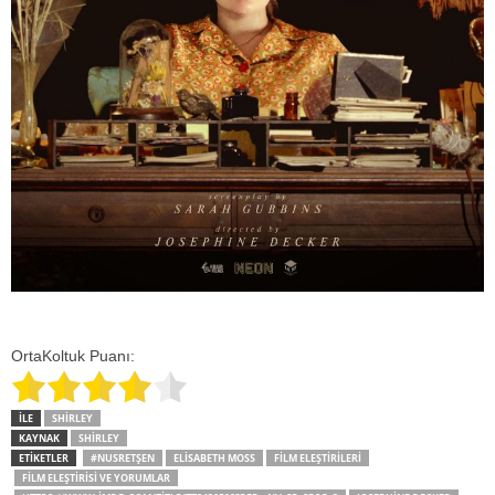
OrtaKoltuk Puanı:
İLE
SHIRLEY
KAYNAK
SHIRLEY
ETİKETLER
#NUSRETŞEN
ELISABETH MOSS
FILM ELEŞTIRILERI
FILM ELEŞTIRISI VE YORUMLAR