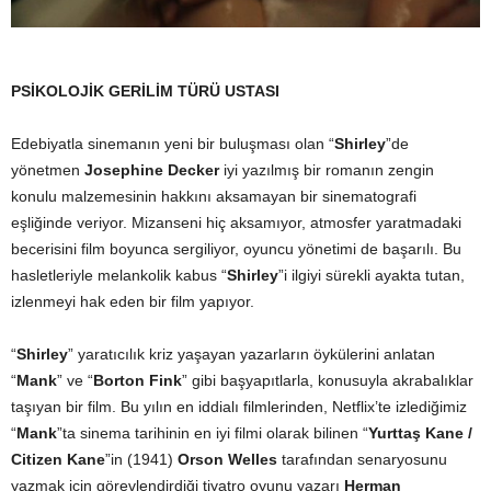
PSİKOLOJİK GERİLİM TÜRÜ USTASI
Edebiyatla sinemanın yeni bir buluşması olan “
Shirley
”de
yönetmen
Josephine Decker
iyi yazılmış bir romanın zengin
konulu malzemesinin hakkını aksamayan bir sinematografi
eşliğinde veriyor. Mizanseni hiç aksamıyor, atmosfer yaratmadaki
becerisini film boyunca sergiliyor, oyuncu yönetimi de başarılı. Bu
hasletleriyle melankolik kabus “
Shirley
”i ilgiyi sürekli ayakta tutan,
izlenmeyi hak eden bir film yapıyor.
“
Shirley
” yaratıcılık kriz yaşayan yazarların öykülerini anlatan
“
Mank
” ve “
Borton Fink
” gibi başyapıtlarla, konusuyla akrabalıklar
taşıyan bir film. Bu yılın en iddialı filmlerinden, Netflix’te izlediğimiz
“
Mank
”ta sinema tarihinin en iyi filmi olarak bilinen “
Yurttaş Kane /
Citizen Kane
”in (1941)
Orson Welles
tarafından senaryosunu
yazmak için görevlendirdiği tiyatro oyunu yazarı
Herman