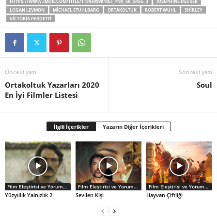
HTTPS://WWW.IMDB.COM/TITLE/TT8430598?REF_=NV_SR_SRSG_3
JOSEPHINE DECKER
LOGAN LEVMON
MICHAEL STUHLBARG
ORTAKOLTUK
ROBERT WUHL
SHIRLEY
VICTORIA PERDETTI
Önceki yazı
Sonraki yazı
Ortakoltuk Yazarları 2020
Soul
En İyi Filmler Listesi
İlgili İçerikler
Yazarın Diğer İçerikleri
Film Eleştirisi ve Yorumlar
Film Eleştirisi ve Yorumlar
Film Eleştirisi ve Yorumlar
Yüzyıllık Yalnızlık 2
Sevilen Kişi
Hayvan Çiftliği