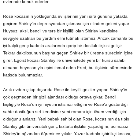
evlerinde konuk ederler.
Rose kocasının yokluğunda ev işlerinin yanı sıra gününü yatakta
geçiren Shirley’in depresyondan çıkması için elinden geleni yapar.
Huysuz, aksi, bencil ve ters bir kişiliği olan Shirley kendisine
sevgiyle uzatılan bu yardım elini tutmak istemez. Ancak zamanla bu
iyi kalpli genç kadınla aralarında garip bir dostluk ilişkisi gelişir.
Tekrar daktilosunun başına geçen Shirley bir üretme sürecinin içine
girer. Egoist kocası Stanley ile üniversitede yeni bir kürsü sahibi
olmanın heyecanıyla eşini ihmal eden Fred, bu ilişkinin sürmesinde
katkıda bulunmazlar.
Artık evden çıkıp dışarıda Rose ile keyifli geziler yapan Shirley’in
çok geçmeden bir gizli ajandası olduğu ortaya çıkar. Bencil
kişiliğiyle Rose’un iyi niyetini istismar ettiğini ve Rose’a gösterdiği
sahte dostluğun sırf kendisine yeni romanı için ilham verdiği için
olduğunu anlarız. Yeni bebek sahibi olan Rose, kocasının da tıpkı
Stanley gibi üniversiteli genç kızlarla ilişkiler yaşadığını, acımasız
Shirley’in ağzından öğrenince yıkılır. Yazar kadınla işbirlikçi kocası,