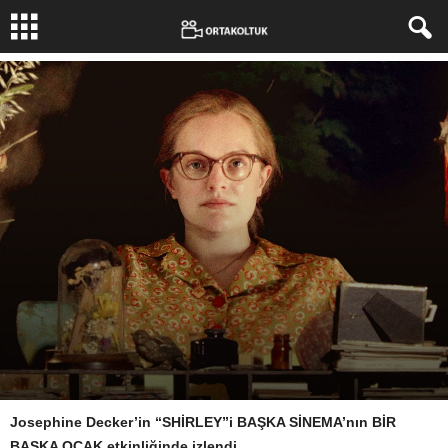
Josephine Decker’in “SHİRLEY”i BAŞKA SİNEMA’nın BİR
Yazar:
VİKTOR APALAÇİ
-
4 Ocak 2021
1883
2
BAŞKA OCAK etkinliğinde izlendi.