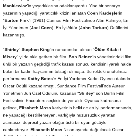
Mankiewicz
’in yaşadıklarına odaklanıyordu. Yine bir senaryo
yazarının yaşadığı yaratıcılık krizini anlatan
Coen Kardeşler
in
“
Barton Fink
”i (1991) Cannes Film Festivalinde Altın Palmiye, En
İyi Yönetmen (
Joel Coen
), En İyi Aktör (
John Torturo
) Ödüllerini
kazanmıştı.
“
Shirley
”
Stephen King
’in romanından alınan “
Ölüm Kitabı /
Misery
” yi de akla getiren bir film.
Bob Reiner
’in yönetimindeki film
ünlü bir yazarın geçirdiği trafik kazası sonucu kendisini yaralı halde
bulan bir kadın hayranının tutsağı olmuştu. Bu roldeki unutulmaz
performansı
Kathy Bates
’e En İyi Yardımcı Kadın Oyuncu dalında
Oscar Ödülü kazandırmıştı. Sundance Film Festivali’nde Auteur
Yönetmen Jüri Özel Ödülünü kazanan “
Shirley
” son Berlin Film
Festivalinin Encouters seçkisinde yer aldı. Oyuncu kadrosuna
gelince,
Elisabeth Moss
kariyerinin belki de en iyi performansında,
ne yapacağı kestirilemeyen, varlığıyla huzursuzluk yaratan,
acımasız, depresif yazarı olağanüstü bir oyun gücüyle
canlandırıyor.
Elisabeth Moss
Nisan ayında dağıtılacak Oscar