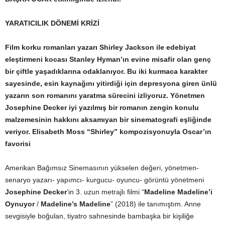
YARATICILIK DÖNEMİ KRİZİ
Film korku romanları yazarı Shirley Jackson ile edebiyat
eleştirmeni kocası Stanley Hyman’ın evine misafir olan genç
bir çiftle yaşadıklarına odaklanıyor. Bu iki kurmaca karakter
sayesinde, esin kaynağını yitirdiği için depresyona giren ünlü
yazarın son romanını yaratma sürecini izliyoruz. Yönetmen
Josephine Decker iyi yazılmış bir romanın zengin konulu
malzemesinin hakkını aksamıyan bir sinematografi eşliğinde
veriyor. Elisabeth Moss “Shirley” kompozisyonuyla Oscar’ın
favorisi
Amerikan Bağımsız Sinemasının yükselen değeri, yönetmen-
senaryo yazarı- yapımcı- kurgucu- oyuncu- görüntü yönetmeni
Josephine Decker
‘in 3. uzun metrajlı filmi “
Madeline Madeline’i
Oynuyor
/
Madeline’s Madeline
” (2018) ile tanımıştım. Anne
sevgisiyle boğulan, tiyatro sahnesinde bambaşka bir kişiliğe