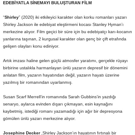
EDEBİYATLA SİNEMAYI BULUŞTURAN FİLM
“
Shirley
” (2020) iki etkileyici karakter olan korku romanları yazarı
Shirley Jackson ile edebiyat eleştirmeni kocası Stanley Hyman’ı
merkezine alıyor. Film geçici bir süre için bu edebiyatçı karı-kocanın
yanlarına taşınan, 2 kurgusal karakter olan genç bir çift etrafında
gelişen olayları konu ediniyor.
Artık imzası haline gelen güçlü atmosfer yaratımı, gerçekle rüyayı
birbirine ustalıkla harmanlayan ünlü yazarın depresif bir dönemini
anlatan film, yazarın hayatından değil, yazarın hayatı üzerine
yazılmış bir romanından uyarlanmış.
Susan Scarf Merrell’in romanında Sarah Gubbins’in yazdığı
senaryo, aylarca evinden dışarı çıkmayan, esin kaynağını
kaybetmiş, istediği romanı yazamadığı için ağır bir depresyona
gömülen ünlü yazarı merkezine alıyor.
Josephine Decker
,Shirley Jackson’ın hayatının fırtınalı bir