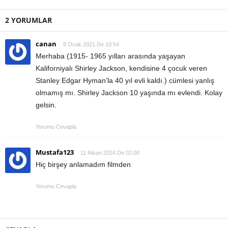
2 YORUMLAR
canan
8 Ocak 2021 De 10:54
Merhaba (1915- 1965 yılları arasında yaşayan
Kaliforniyalı Shirley Jackson, kendisine 4 çocuk veren
Stanley Edgar Hyman’la 40 yıl evli kaldı.) cümlesi yanlış
olmamış mı. Shirley Jackson 10 yaşında mı evlendi. Kolay
gelsin.
Yorumu Cevapla
Mustafa123
11 Nisan 2024 De 02:00
Hiç birşey anlamadım filmden
Yorumu Cevapla