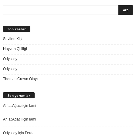
Son Yazılar
Sevilen Kişi
Hayvan Çiftliği
Odyssey
Odyssey
Thomas Crown Olayı
Son yorumlar
Ahlat Ağacı
için
lami
Ahlat Ağacı
için
lami
Odyssey
için
Ferda