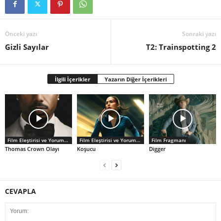
Önceki yazı
Sonraki yazı
Gizli Sayılar
T2: Trainspotting 2
İlgili İçerikler
Yazarın Diğer İçerikleri
Film Eleştirisi ve Yorumlar
Film Eleştirisi ve Yorumlar
Film Fragmanı
Thomas Crown Olayı
Koşucu
Digger
CEVAPLA