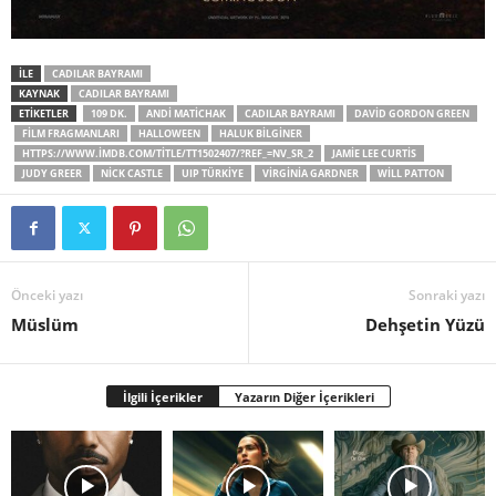
İLE
CADILAR BAYRAMI
KAYNAK
CADILAR BAYRAMI
ETİKETLER
109 DK.
ANDI MATICHAK
CADILAR BAYRAMI
DAVID GORDON GREEN
FILM FRAGMANLARI
HALLOWEEN
HALUK BILGINER
HTTPS://WWW.IMDB.COM/TITLE/TT1502407/?REF_=NV_SR_2
JAMIE LEE CURTIS
JUDY GREER
NICK CASTLE
UIP TÜRKIYE
VIRGINIA GARDNER
WILL PATTON
Önceki yazı
Sonraki yazı
Müslüm
Dehşetin Yüzü
İlgili İçerikler
Yazarın Diğer İçerikleri