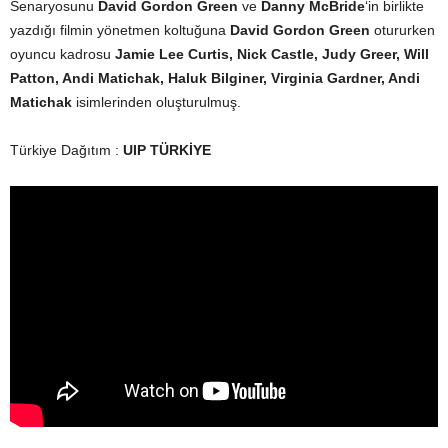
Senaryosunu
David Gordon Green
ve
Danny McBride
‘in birlikte
yazdığı filmin yönetmen koltuğuna
David Gordon Green
otururken
oyuncu kadrosu
Jamie Lee Curtis, Nick Castle, Judy Greer, Will
Patton, Andi Matichak, Haluk Bilginer, Virginia Gardner, Andi
Matichak
isimlerinden oluşturulmuş.
Türkiye Dağıtım :
UIP TÜRKİYE