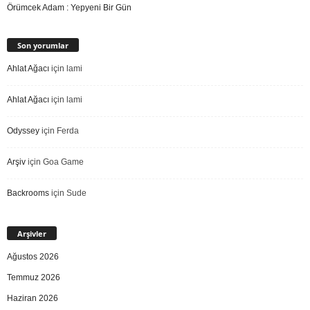
Örümcek Adam : Yepyeni Bir Gün
Son yorumlar
Ahlat Ağacı
için
lami
Ahlat Ağacı
için
lami
Odyssey
için
Ferda
Arşiv
için
Goa Game
Backrooms
için
Sude
Arşivler
Ağustos 2026
Temmuz 2026
Haziran 2026