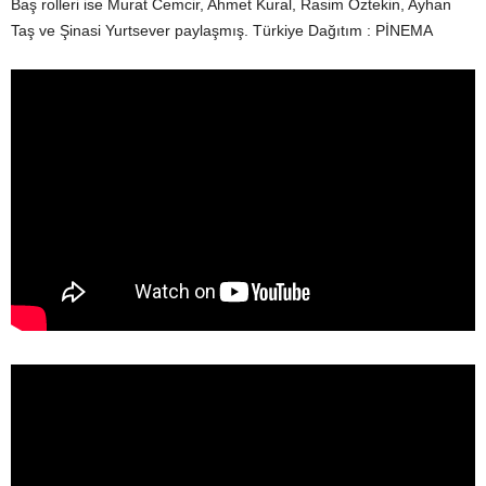
Baş rolleri ise Murat Cemcir, Ahmet Kural, Rasim Öztekin, Ayhan
Taş ve Şinasi Yurtsever paylaşmış. Türkiye Dağıtım : PİNEMA