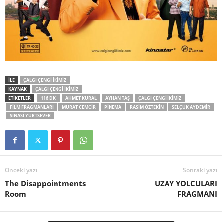
İLE
ÇALGI ÇENGI İKIMIZ
KAYNAK
ÇALGI ÇENGI İKIMIZ
ETİKETLER
116 DK.
AHMET KURAL
AYHAN TAŞ
ÇALGI ÇENGİ İKİMİZ
FILM FRAGMANLARI
MURAT CEMCIR
PINEMA
RASIM ÖZTEKIN
SELÇUK AYDEMIR
ŞINASI YURTSEVER
Önceki yazı
Sonraki yazı
The Disappointments
UZAY YOLCULARI
Room
FRAGMANI