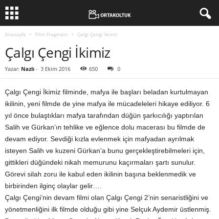
Anasayfa
Film Fragmanı
Çalgı Çengi İkimiz
Çalgı Çengi İkimiz
Yazar:
Nazlı
-
3 Ekim 2016
650
0
Çalgı Çengi İkimiz filminde, mafya ile başları beladan kurtulmayan
ikilinin, yeni filmde de yine mafya ile mücadeleleri hikaye ediliyor. 6
yıl önce bulaştıkları mafya tarafından düğün şarkıcılığı yaptırılan
Salih ve Gürkan’ın tehlike ve eğlence dolu macerası bu filmde de
devam ediyor. Sevdiği kızla evlenmek için mafyadan ayrılmak
isteyen Salih ve kuzeni Gürkan’a bunu gerçekleştirebilmeleri için,
gittikleri düğündeki nikah memurunu kaçırmaları şartı sunulur.
Görevi silah zoru ile kabul eden ikilinin başına beklenmedik ve
birbirinden ilginç olaylar gelir….
Çalgı Çengi’nin devam filmi olan Çalgı Çengi 2’nin senaristliğini ve
yönetmenliğini ilk filmde olduğu gibi yine Selçuk Aydemir üstlenmiş.