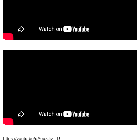
https://youtu.be/uAeqzJjv_-U