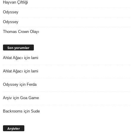
Hayvan Çiftliği
Odyssey
Odyssey
Thomas Crown Olayı
Son yorumlar
Ahlat Ağacı
için
lami
Ahlat Ağacı
için
lami
Odyssey
için
Ferda
Arşiv
için
Goa Game
Backrooms
için
Sude
Arşivler