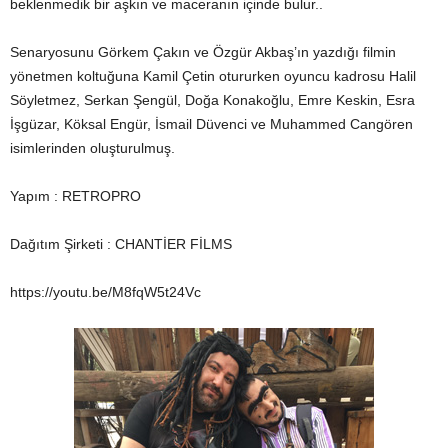
beklenmedik bir aşkın ve maceranın içinde bulur..
Senaryosunu Görkem Çakın ve Özgür Akbaş’ın yazdığı filmin
yönetmen koltuğuna Kamil Çetin otururken oyuncu kadrosu Halil
Söyletmez, Serkan Şengül, Doğa Konakoğlu, Emre Keskin, Esra
İşgüzar, Köksal Engür, İsmail Düvenci ve Muhammed Cangören
isimlerinden oluşturulmuş.
Yapım : RETROPRO
Dağıtım Şirketi : CHANTİER FİLMS
https://youtu.be/M8fqW5t24Vc