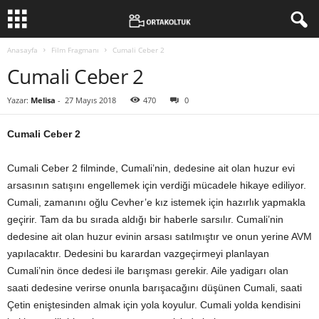
Anasayfa
Film Fragmanı
Cumali Ceber 2
Cumali Ceber 2
Yazar:
Melisa
-
27 Mayıs 2018
470
0
Cumali Ceber 2
Cumali Ceber 2 filminde, Cumali’nin, dedesine ait olan huzur evi
arsasının satışını engellemek için verdiği mücadele hikaye ediliyor.
Cumali, zamanını oğlu Cevher’e kız istemek için hazırlık yapmakla
geçirir. Tam da bu sırada aldığı bir haberle sarsılır. Cumali’nin
dedesine ait olan huzur evinin arsası satılmıştır ve onun yerine AVM
yapılacaktır. Dedesini bu karardan vazgeçirmeyi planlayan
Cumali’nin önce dedesi ile barışması gerekir. Aile yadigarı olan
saati dedesine verirse onunla barışacağını düşünen Cumali, saati
Çetin eniştesinden almak için yola koyulur. Cumali yolda kendisini