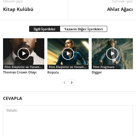
Önceki yazı
Sonraki yazı
Kitap Kulübü
Ahlat Ağacı
İlgili İçerikler
Yazarın Diğer İçerikleri
Film Eleştirisi ve Yorumlar
Film Eleştirisi ve Yorumlar
Film Fragmanı
Thomas Crown Olayı
Koşucu
Digger
CEVAPLA