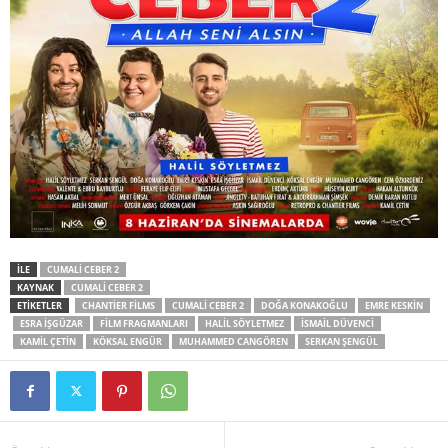
İLE
CUMALI CEBER 2
KAYNAK
CUMALI CEBER 2
ETİKETLER
CHANTIER FILMS
CUMALI CEBER 2
DOĞA KONAKOĞLU
EMRE KESKIN
ESRA İŞGÜZAR
FILM FRAGMANLARI
HALIL SÖYLETMEZ
İSMAIL DÜVENCI
KAMIL ÇETIN
KÖKSAL ENGÜR
MUHAMMED CANGÖREN
SERKAN ŞENGÜL